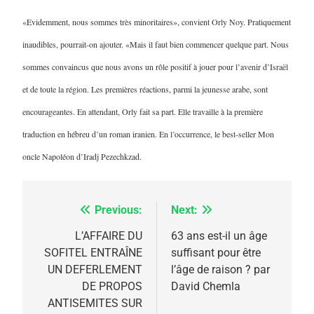
«Evidemment, nous sommes très minoritaires», convient Orly Noy. Pratiquement
inaudibles, pourrait-on ajouter. «Mais il faut bien commencer quelque part. Nous
sommes convaincus que nous avons un rôle positif à jouer pour l’avenir d’Israël
et de toute la région. Les premières réactions, parmi la jeunesse arabe, sont
encourageantes. En attendant, Orly fait sa part. Elle travaille à la première
traduction en hébreu d’un roman iranien. En l’occurrence, le best-seller Mon
oncle Napoléon d’Iradj Pezechkzad.
Previous:
Next:
Navigation
de
L’AFFAIRE DU
63 ans est-il un âge
SOFITEL ENTRAÎNE
suffisant pour être
l’article
UN DEFERLEMENT
l’âge de raison ? par
DE PROPOS
David Chemla
ANTISEMITES SUR