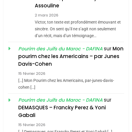
Assouline
Zrihen-Dvir
7
2 mars 2026
CE QUI NOUS MANQUE –
Victor, ton texte est profondément émouvant et
Jacques Hadida
sincère. On sent qu’il ne s’agit non seulement
d’un récit, mais d’un témoignage…
JUDAISME
sur
Mon
Pourim des Juifs du Maroc - DAFINA
8
pourim chez les Americains – par Junes
Maroc : Les amandes de
Davis-Cohen
Tafraout, le miel de Tadla
15 février 2026
Azilal consacrés produits
DAFINA
MAROC
[…] Mon Pourim chez les Americains, par-junes-davis-
du terroir
cohen […]
1
Oeil ravageur – Vanessa
sur
Pourim des Juifs du Maroc - DAFINA
De Loya Stauber
DEMASQUES – Francky Perez & Yoni
5
Gabali
CINEMA
ISRAÉL
2025, l’année la plus
15 février 2026
meurtrière selon le rapport
2
[…] Demasques, par Francky Perez et Yoni Gabali […]