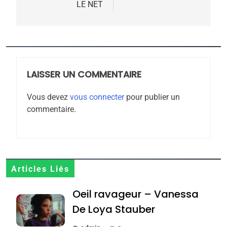
LE NET
5
2025, l’année la plus
meurtrière selon le
rapport d’ADL contre
LAISSER UN COMMENTAIRE
FRANCE
ISRAÉL
l’antisémitisme
Vous devez
vous connecter
pour publier un
6
commentaire.
FIÈRE, DIGNE ET RÉSILIENTE :
POURQUOI JE REVENDIQUE
MA JUDAÏTE par Thérèse
ISRAÉL
JUDAISME
Zrihen-Dvir
7
Articles Liés
CE QUI NOUS MANQUE –
Oeil ravageur – Vanessa
Jacques Hadida
De Loya Stauber
JUDAISME