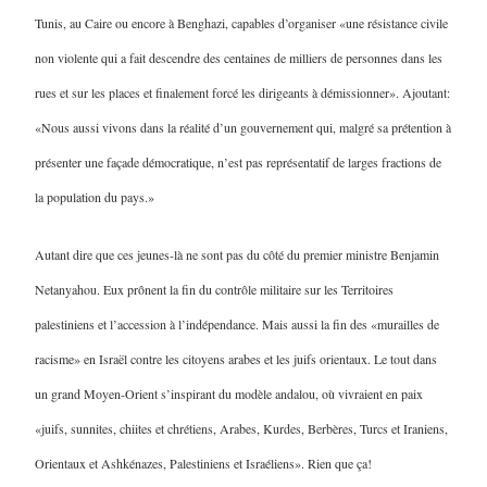
Tunis, au Caire ou encore à Benghazi, capables d’organiser «une résistance civile
non violente qui a fait descendre des centaines de milliers de personnes dans les
rues et sur les places et finalement forcé les dirigeants à démissionner». Ajoutant:
«Nous aussi vivons dans la réalité d’un gouvernement qui, malgré sa prétention à
présenter une façade démocratique, n’est pas représentatif de larges fractions de
la population du pays.»
Autant dire que ces jeunes-là ne sont pas du côté du premier ministre Benjamin
Netanyahou. Eux prônent la fin du contrôle militaire sur les Territoires
palestiniens et l’accession à l’indépendance. Mais aussi la fin des «murailles de
racisme» en Israël contre les citoyens arabes et les juifs orientaux. Le tout dans
un grand Moyen-Orient s’inspirant du modèle andalou, où vivraient en paix
«juifs, sunnites, chiites et chrétiens, Arabes, Kurdes, Berbères, Turcs et Iraniens,
Orientaux et Ashkénazes, Palestiniens et Israéliens». Rien que ça!