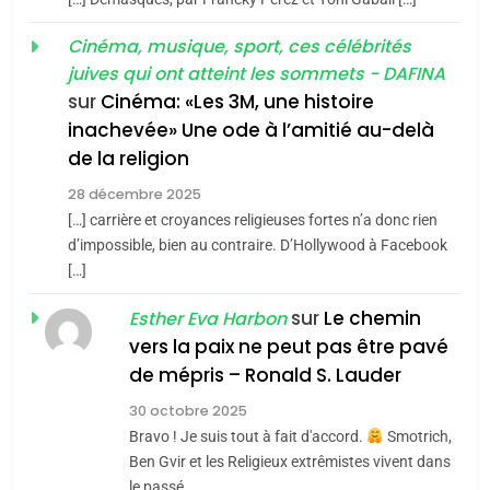
«Tu dis génocide, je dis
d’ADL contre
FRANCE
ISRAÉL
guerre»: La nouvelle
Cinéma, musique, sport, ces célébrités
l’antisémitisme
juives qui ont atteint les sommets - DAFINA
chanson de Boy George
6
ISRAÉL
JUDAISME
FIÈRE, DIGNE ET RÉSILIENTE :
sur
Cinéma: «Les 3M, une histoire
inachevée» Une ode à l’amitié au-delà
POURQUOI JE REVENDIQUE
3
de la religion
MA JUDAÏTE par Thérèse
Tout sur la Nostalgie
ISRAÉL
JUDAISME
Zrihen-Dvir
28 décembre 2025
SOUVENIRS
[…] carrière et croyances religieuses fortes n’a donc rien
7
CE QUI NOUS MANQUE –
d’impossible, bien au contraire. D’Hollywood à Facebook
[…]
Jacques Hadida
4
Accords d’Isaac:
sur
Le chemin
JUDAISME
Esther Eva Harbon
l’alliance pourrait
vers la paix ne peut pas être pavé
s’étendre à 13 pays
8
de mépris – Ronald S. Lauder
ISRAÉL
JUDAISME
Maroc : Les amandes de
d’Amérique latine
30 octobre 2025
Tafraout, le miel de Tadla
5
Bravo ! Je suis tout à fait d'accord.
Smotrich,
2025, l’année la plus
Azilal consacrés produits
DAFINA
MAROC
Ben Gvir et les Religieux extrêmistes vivent dans
meurtrière selon le
du terroir
le passé,…