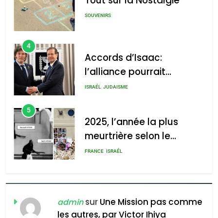
Tout sur la Nostalgie
: Haim Zach /
GPO
SOUVENIRS
4
Accords d’Isaac:
l’alliance pourrait
2025, l’année la plus
s’étendre à 13 pays
meurtrière selon le rapport
ISRAÉL
JUDAISME
d’Amérique latine
d’ADL contre
5
l’antisémitisme
2025, l’année la plus
meurtrière selon le
admin
0
rapport d’ADL contre
FRANCE
ISRAÉL
l’antisémitisme
6
FIÈRE, DIGNE ET RÉSILIENTE :
POURQUOI JE REVENDIQUE
sur
Une Mission pas comme
admin
MA JUDAÏTE par Thérèse
les autres, par Victor Ihiya
ISRAÉL
JUDAISME