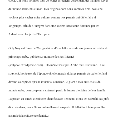
coeur. Car nous sommes tous de jeunes Israéliens descendant des familles juives
du monde arabo-musulman. Des origines dont nous sommes fiers. Nous ne
voulons plus cacher notre culture, comme nos parents ont dû le faire si
longtemps, afin de s’intégrer dans une société israélienne dominée par les
Ashkénazes, les juifs d’Europe.»
Orly Noy est l’une de 76 signataires d’une lettre ouverte aux jeunes activistes du
printemps arabe, publiée sur nombre de sites Internet
(arabjews.wordpresse.com). Elle-même n’est pas Arabe mais Iranienne. Et se
souvient, honteuse, de l’époque où elle interdisait à ses parents de parler le farsi
devant les copines qu’elle invitait à la maison. «Quant à mes amis issus du
monde arabe, beaucoup ont carrément perdu la langue d’origine de leur famille.
La parler, en Israël, c’était être identifié avec l’ennemi. Nous les Mizrahi, les juifs
dits orientaux, nous étions culturellement suspects. Il fallait tout faire pour être
assimilé à la culture occidentale.»