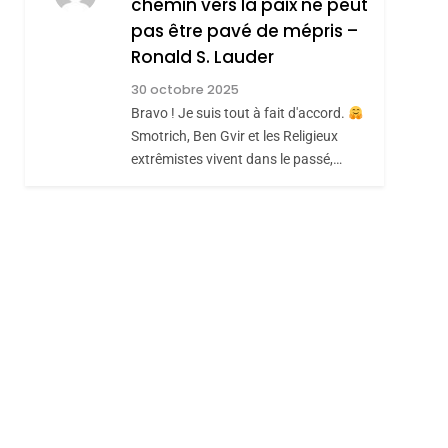
chemin vers la paix ne peut
JUDAISME
pas être pavé de mépris –
8
Maroc : Les Amandes
Ronald S. Lauder
De Tafraout, Le Miel
30 octobre 2025
De Tadla Azilal
Bravo ! Je suis tout à fait d'accord.
DAFINA
MAROC
Smotrich, Ben Gvir et les Religieux
Consacrés Produits
extrêmistes vivent dans le passé,…
Du Terroir