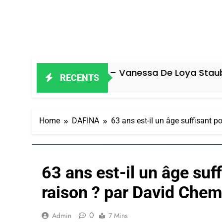
eil Ravageur – Vanessa De Loya Stauber
RECENTS
Jours Ago
Home
DAFINA
63 ans est-il un âge suffisant p
63 ans est-il un âge suff
raison ? par David Chem
0
Admin
7 Mins