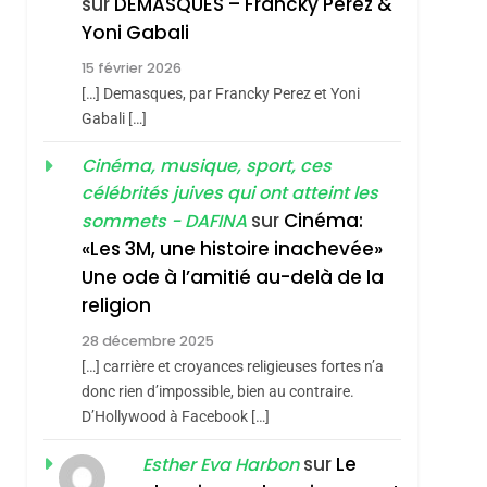
sur
DEMASQUES – Francky Perez &
4
Yoni Gabali
Accords D’Isaac:
15 février 2026
L’alliance Pourrait
[…] Demasques, par Francky Perez et Yoni
S’étendre À 13 Pays
ISRAÉL
JUDAISME
Gabali […]
D’Amérique Latine
5
Cinéma, musique, sport, ces
2025, L’année La Plus
célébrités juives qui ont atteint les
Meurtrière Selon Le
sur
Cinéma:
sommets - DAFINA
Rapport D’ADL
FRANCE
ISRAÉL
«Les 3M, une histoire inachevée»
Contre
Une ode à l’amitié au-delà de la
6
FIÈRE, DIGNE ET
L’antisémitisme
religion
RÉSILIENTE :
28 décembre 2025
POURQUOI JE
ISRAÉL
JUDAISME
[…] carrière et croyances religieuses fortes n’a
REVENDIQUE MA
donc rien d’impossible, bien au contraire.
7
CE QUI NOUS
D’Hollywood à Facebook […]
JUDAÏTE Par Thérèse
MANQUE – Jacques
Zrihen-Dvir
sur
Le
Esther Eva Harbon
Hadida