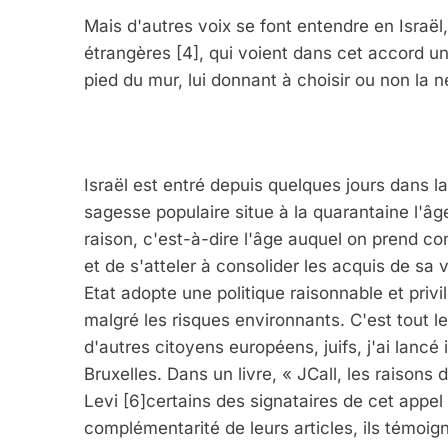
Mais d'autres voix se font entendre en Israël
étrangères
[4], qui voient dans cet accord 
pied du mur, lui donnant à choisir ou non la 
5
Israël est entré depuis quelques jours dans 
sagesse populaire situe à la quarantaine l'â
2025, L’année La Plus
raison, c'est-à-dire l'âge auquel on prend c
FRANCE
ISRAÉL
et de s'atteler à consolider les acquis de sa
Etat adopte une politique raisonnable et privil
malgré les risques environnants. C'est tout le 
d'autres citoyens européens, juifs, j'ai lanc
Bruxelles. Dans un livre, « JCall, les raisons
6
Levi
[6]certains des signataires de cet appel
complémentarité de leurs articles, ils témoi