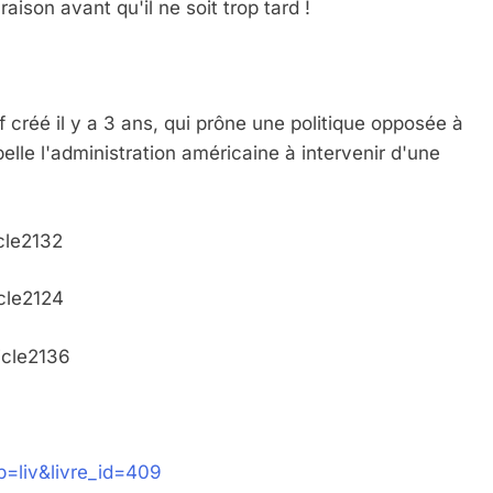
aison avant qu'il ne soit trop tard !
IENTE : POURQUOI JE REVENDIQUE MA JUDAÏTE Par T
if créé il y a 3 ans, qui prône une politique opposée à
elle l'administration américaine à intervenir d'une
cle2132
cle2124
 – Jacques Hadida
icle2136
sp=liv&livre_id=409