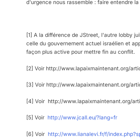
d'urgence nous rassemble : faire entendre la r
FIÈRE, DIGNE ET RÉSIL
Dvir
ISRAÉL
JUDAISME
[1]
A la différence de JStreet, l'autre lobby ju
celle du gouvernement actuel israélien et app
façon plus active pour mettre fin au conflit.
7
[2]
Voir
http://www.lapaixmaintenant.org/arti
[3]
Voir
http://www.lapaixmaintenant.org/arti
CE QUI NOUS MANQUE
[4]
Voir
http://www.lapaixmaintenant.org/art
JUDAISME
[5]
Voir
http://www.jcall.eu/?lang=fr
[6]
Voir
http://www.lianalevi.fr/f/index.php?