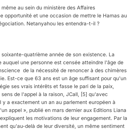
, même au sein du ministère des Affaires
une opportunité et une occasion de mettre le Hamas au
négociation. Netanyahou les entendra-t-il ?
la soixante-quatrième année de son existence. La
ge auquel une personne est censée atteindre l'âge de
 Meurtrière Selon Le Rapport D’ADL Contre L’anti
onscience de la nécessité de renoncer à des chimères
 vie. Est-ce que 63 ans est un âge suffisant pour qu'un
égie ses vrais intérêts et fasse le pari de la paix,
sens de l'appel à la raison, JCall,
[5]
qu'avec
é il y a exactement un an au parlement européen à
 d'un appel », publié en mars dernier aux Editions Liana
 expliquent les motivations de leur engagement. Par la
gnent qu'au-delà de leur diversité, un même sentiment