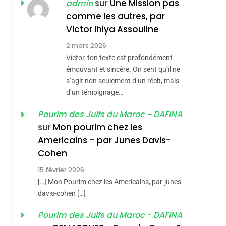
JUDAISME
sur
Une Mission pas
admin
comme les autres, par
8
Maroc : Les Amandes
Victor Ihiya Assouline
De Tafraout, Le Miel
2 mars 2026
De Tadla Azilal
Victor, ton texte est profondément
DAFINA
MAROC
Consacrés Produits
émouvant et sincère. On sent qu’il ne
1
s’agit non seulement d’un récit, mais
Oeil Ravageur –
Du Terroir
d’un témoignage…
Vanessa De Loya
Stauber
Pourim des Juifs du Maroc - DAFINA
CINEMA
ISRAÉL
sur
Mon pourim chez les
2
Americains – par Junes Davis-
«Tu Dis Génocide, Je
Cohen
Dis Guerre»: La
15 février 2026
Nouvelle Chanson De
ISRAÉL
JUDAISME
[…] Mon Pourim chez les Americains, par-junes-
Boy George
3
davis-cohen […]
Tout Sur La Nostalgie
Pourim des Juifs du Maroc - DAFINA
SOUVENIRS