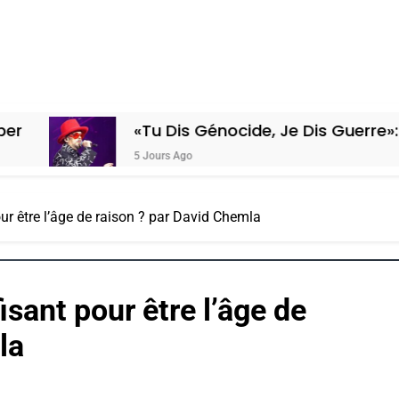
«Tu Dis Génocide, Je Dis Guerre»: La Nouve
5 Jours Ago
our être l’âge de raison ? par David Chemla
isant pour être l’âge de
la