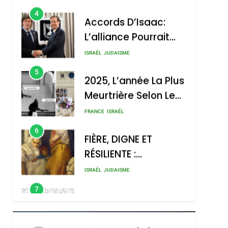
4
Accords D’Isaac:
L’alliance Pourrait
S’étendre À 13 Pays
ISRAÉL
JUDAISME
D’Amérique Latine
5
2025, L’année La Plus
Meurtrière Selon Le
Rapport D’ADL
FRANCE
ISRAÉL
Contre
6
FIÈRE, DIGNE ET
L’antisémitisme
RÉSILIENTE :
POURQUOI JE
ISRAÉL
JUDAISME
REVENDIQUE MA
7
CE QUI NOUS
JUDAÏTE Par Thérèse
MANQUE – Jacques
Zrihen-Dvir
Hadida