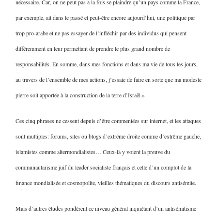
nécessaire. Car, on ne peut pas à la fois se plaindre qu’un pays comme la France,
par exemple, ait dans le passé et peut-être encore aujourd’hui, une politique par
trop pro-arabe et ne pas essayer de l’infléchir par des individus qui pensent
différemment en leur permettant de prendre le plus grand nombre de
responsabilités. En somme, dans mes fonctions et dans ma vie de tous les jours,
au travers de l’ensemble de mes actions, j’essaie de faire en sorte que ma modeste
pierre soit apportée à la construction de la terre d’Israël.»
Ces cinq phrases ne cessent depuis d’être commentées sur internet, et les attaques
sont multiples: forums, sites ou blogs d’extrême droite comme d’extrême gauche,
islamistes comme altermondialistes… Ceux-là y voient la preuve du
communautarisme juif du leader socialiste français et celle d’un complot de la
finance mondialisée et cosmopolite, vieilles thématiques du discours antisémite.
Mais d’autres études pondèrent ce niveau général inquiétant d’un antisémitisme