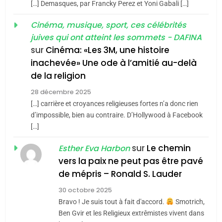
[…] Demasques, par Francky Perez et Yoni Gabali […]
MA JUDAÏTE par Thérèse
Tout sur la Nostalgie
ISRAÉL
JUDAISME
Cinéma, musique, sport, ces célébrités
Zrihen-Dvir
SOUVENIRS
juives qui ont atteint les sommets - DAFINA
7
CE QUI NOUS MANQUE –
sur
Cinéma: «Les 3M, une histoire
inachevée» Une ode à l’amitié au-delà
Jacques Hadida
4
Accords d’Isaac:
de la religion
JUDAISME
l’alliance pourrait
28 décembre 2025
s’étendre à 13 pays
[…] carrière et croyances religieuses fortes n’a donc rien
8
ISRAÉL
JUDAISME
Maroc : Les amandes de
d’impossible, bien au contraire. D’Hollywood à Facebook
d’Amérique latine
[…]
Tafraout, le miel de Tadla
5
2025, l’année la plus
Azilal consacrés produits
sur
Le chemin
DAFINA
MAROC
Esther Eva Harbon
meurtrière selon le
du terroir
vers la paix ne peut pas être pavé
rapport d’ADL contre
1
de mépris – Ronald S. Lauder
FRANCE
ISRAÉL
Oeil ravageur – Vanessa De
l’antisémitisme
30 octobre 2025
Loya Stauber
6
Bravo ! Je suis tout à fait d'accord.
Smotrich,
FIÈRE, DIGNE ET RÉSILIENTE :
CINEMA
ISRAÉL
Ben Gvir et les Religieux extrêmistes vivent dans
POURQUOI JE REVENDIQUE