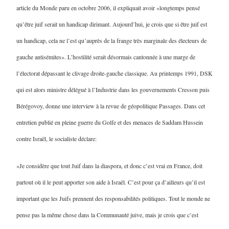
article du Monde paru en octobre 2006, il expliquait avoir «longtemps pensé
qu’être juif serait un handicap dirimant. Aujourd’hui, je crois que si être juif est
un handicap, cela ne l’est qu’auprès de la frange très marginale des électeurs de
gauche antisémites». L’hostilité serait désormais cantonnée à une marge de
l’électorat dépassant le clivage droite-gauche classique. Au printemps 1991, DSK
qui est alors ministre délégué à l’Industrie dans les gouvernements Cresson puis
Bérégovoy, donne une interview à la revue de géopolitique Passages. Dans cet
entretien publié en pleine guerre du Golfe et des menaces de Saddam Hussein
contre Israël, le socialiste déclare:
«Je considère que tout Juif dans la diaspora, et donc c’est vrai en France, doit
partout où il le peut apporter son aide à Israël. C’est pour ça d’ailleurs qu’il est
important que les Juifs prennent des responsabilités politiques. Tout le monde ne
pense pas la même chose dans la Communauté juive, mais je crois que c’est