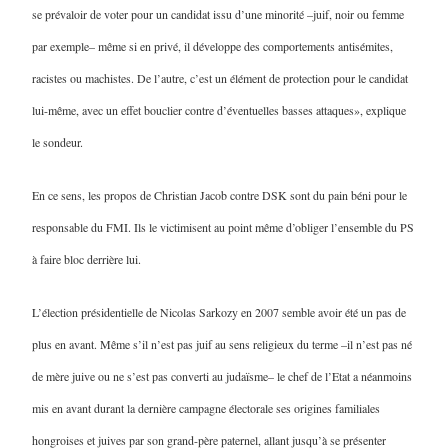
se prévaloir de voter pour un candidat issu d’une minorité –juif, noir ou femme
par exemple– même si en privé, il développe des comportements antisémites,
racistes ou machistes. De l’autre, c’est un élément de protection pour le candidat
lui-même, avec un effet bouclier contre d’éventuelles basses attaques», explique
le sondeur.
En ce sens, les propos de Christian Jacob contre DSK sont du pain béni pour le
responsable du FMI. Ils le victimisent au point même d’obliger l’ensemble du PS
à faire bloc derrière lui.
L’élection présidentielle de Nicolas Sarkozy en 2007 semble avoir été un pas de
plus en avant. Même s’il n’est pas juif au sens religieux du terme –il n’est pas né
de mère juive ou ne s’est pas converti au judaïsme– le chef de l’Etat a néanmoins
mis en avant durant la dernière campagne électorale ses origines familiales
hongroises et juives par son grand-père paternel, allant jusqu’à se présenter