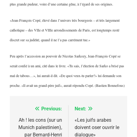
plus grande pudeur, voire d’une certaine gêne, à l’égard de ses origines.
«Jean-François Copé, élevé dans l’univers très bourgeois – et très largement
catholique – des VIIe et VIIIe arrondissements de Paris, est longtemps resté
discret sur sa judéité, quand il ne l’a pas carrément tue.»
Peu après l’accession au pouvoir de Nicolas Sarkozy, Jean-François Copé se
serait confié à un ami, cité dans le livre. «Tu sais, l’élection de Sarko a brisé pas
mal de tabous…», lui aurait-il dit. «De quoi veux-tu parler?» lui demande son
proche. «Il avait un grand-père juif», aurait répondu Copé. (Bastien Bonnefous)
Previous:
Next:
Navigation
5
de
Ah ! les cons (sur un
«Les juifs arabes
2025, l’année la plus
Munich palestinien),
doivent oser ouvrir le
l’article
meurtrière selon le
par Bernard-Henri
dialogue»