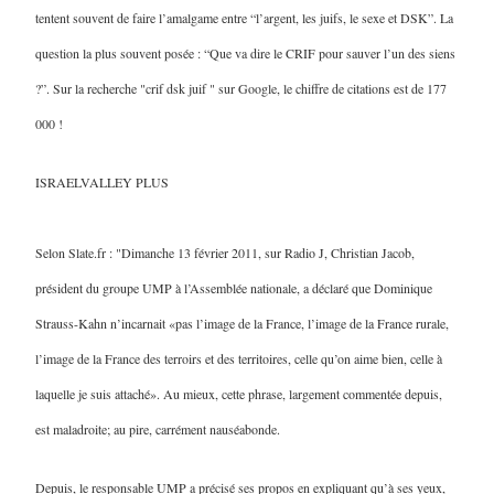
tentent souvent de faire l’amalgame entre “l’argent, les juifs, le sexe et DSK”. La
question la plus souvent posée : “Que va dire le CRIF pour sauver l’un des siens
?”. Sur la recherche "crif dsk juif " sur Google, le chiffre de citations est de 177
000 !
ISRAELVALLEY PLUS
Selon Slate.fr : "Dimanche 13 février 2011, sur Radio J, Christian Jacob,
président du groupe UMP à l’Assemblée nationale, a déclaré que Dominique
Strauss-Kahn n’incarnait «pas l’image de la France, l’image de la France rurale,
l’image de la France des terroirs et des territoires, celle qu’on aime bien, celle à
laquelle je suis attaché». Au mieux, cette phrase, largement commentée depuis,
est maladroite; au pire, carrément nauséabonde.
Depuis, le responsable UMP a précisé ses propos en expliquant qu’à ses yeux,