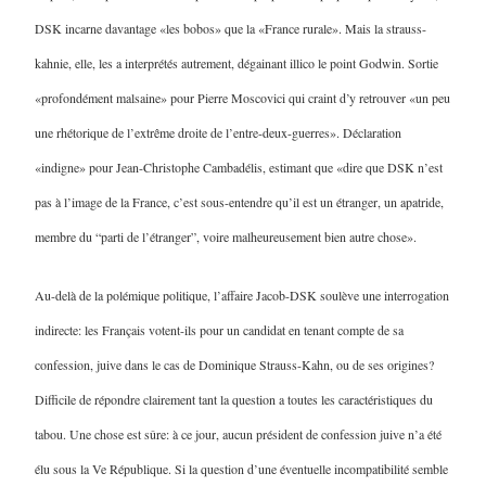
DSK incarne davantage «les bobos» que la «France rurale». Mais la strauss-
kahnie, elle, les a interprétés autrement, dégainant illico le point Godwin. Sortie
«profondément malsaine» pour Pierre Moscovici qui craint d’y retrouver «un peu
une rhétorique de l’extrême droite de l’entre-deux-guerres». Déclaration
«indigne» pour Jean-Christophe Cambadélis, estimant que «dire que DSK n’est
pas à l’image de la France, c’est sous-entendre qu’il est un étranger, un apatride,
membre du “parti de l’étranger”, voire malheureusement bien autre chose».
Au-delà de la polémique politique, l’affaire Jacob-DSK soulève une interrogation
indirecte: les Français votent-ils pour un candidat en tenant compte de sa
confession, juive dans le cas de Dominique Strauss-Kahn, ou de ses origines?
Difficile de répondre clairement tant la question a toutes les caractéristiques du
tabou. Une chose est sûre: à ce jour, aucun président de confession juive n’a été
élu sous la Ve République. Si la question d’une éventuelle incompatibilité semble