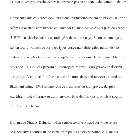
l’Hérault Georges Frêche contre la «tronche pas catholique » de Laurent Fabius?
L’antisémitisme en France est-il vraiment de l’histoire ancienne? Pas sûr si l’on se
réfère à une étude commandée en 2009 par l’Union des étudiants juifs de France
(UEJF) sur «la circulation des préjugés» dans notre pays. Selon ce sondage qui
fait un tour d’horizon de préjugés types concernant différentes minorités (les
arabes et le vol, les femmes et la compétence professionnelle, les noirs et la force
physique…), 42% des personnes interrogées estiment «pas grave» de déclarer
que «les juifs ont plus d’influence que les autres dans la finance et les médias».
Elles sont même 18% à estimer que ce n’est «pas du tout grave», de quoi
accréditer l’idée d’un noyau dur d’environ 20% de Français prompts à nourrir
des réflexes antisémites.
Dominique Strauss-Kahn lui-même semble avoir envisagé par le passé ses
origines juives comme un possible frein pour sa carrière politique. Dans un