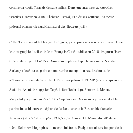
comme un «petit Français de sang mêlé». Dans une interview au quotidien
israélien Haaretz en 2006, Christian Estrosi, l’un de ses soutiens, l’a même
présenté comme «le candidat naturel des électeurs juifs».
Cette élection aurait fait bouger les lignes, y compris dans son propre camp. Dans
leur biographie fouillée de Jean-François Copé, publiée en 2010, les journalistes
Solenn de Royer et Frédéric Dumoulin expliquent que la victoire de Nicolas
Sarkozy a levé sur ce point comme sur beaucoup d’autres, les doutes de
«l’homme pressé» de la droite et désormais patron de l’UMP (et chroniqueur sur
Slate.fr). Avant de s’appeler Copé, la famille du député-maire de Meaux
s’appelait jusqu’aux années 1950 «Copelovici». Des racines juives au double
patrimoine ashkénaze et sépharade: la Roumanie et la Bessarabie (actuelle
Moldavie) du côté de son père; l’Algérie, la Tunisie et le Maroc du côté de sa
mère. Selon ses biographes, l’ancien ministre du Budget a toujours fait part de la