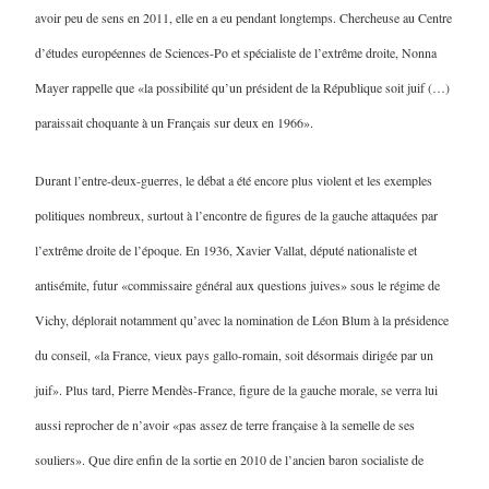
avoir peu de sens en 2011, elle en a eu pendant longtemps. Chercheuse au Centre
d’études européennes de Sciences-Po et spécialiste de l’extrême droite, Nonna
Mayer rappelle que «la possibilité qu’un président de la République soit juif (…)
paraissait choquante à un Français sur deux en 1966».
Durant l’entre-deux-guerres, le débat a été encore plus violent et les exemples
politiques nombreux, surtout à l’encontre de figures de la gauche attaquées par
l’extrême droite de l’époque. En 1936, Xavier Vallat, député nationaliste et
antisémite, futur «commissaire général aux questions juives» sous le régime de
Vichy, déplorait notamment qu’avec la nomination de Léon Blum à la présidence
du conseil, «la France, vieux pays gallo-romain, soit désormais dirigée par un
juif». Plus tard, Pierre Mendès-France, figure de la gauche morale, se verra lui
aussi reprocher de n’avoir «pas assez de terre française à la semelle de ses
souliers». Que dire enfin de la sortie en 2010 de l’ancien baron socialiste de