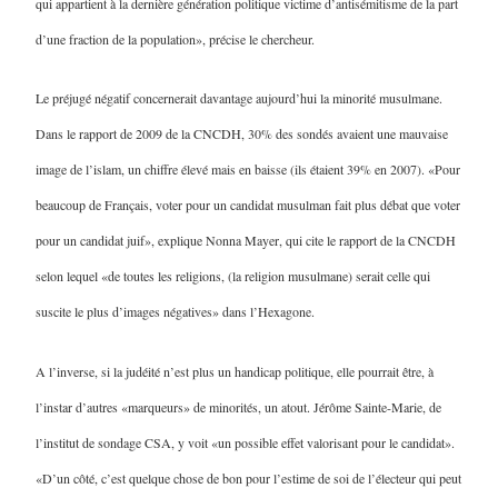
qui appartient à la dernière génération politique victime d’antisémitisme de la part
d’une fraction de la population», précise le chercheur.
Le préjugé négatif concernerait davantage aujourd’hui la minorité musulmane.
Dans le rapport de 2009 de la CNCDH, 30% des sondés avaient une mauvaise
image de l’islam, un chiffre élevé mais en baisse (ils étaient 39% en 2007). «Pour
beaucoup de Français, voter pour un candidat musulman fait plus débat que voter
pour un candidat juif», explique Nonna Mayer, qui cite le rapport de la CNCDH
selon lequel «de toutes les religions, (la religion musulmane) serait celle qui
suscite le plus d’images négatives» dans l’Hexagone.
A l’inverse, si la judéité n’est plus un handicap politique, elle pourrait être, à
l’instar d’autres «marqueurs» de minorités, un atout. Jérôme Sainte-Marie, de
l’institut de sondage CSA, y voit «un possible effet valorisant pour le candidat».
«D’un côté, c’est quelque chose de bon pour l’estime de soi de l’électeur qui peut