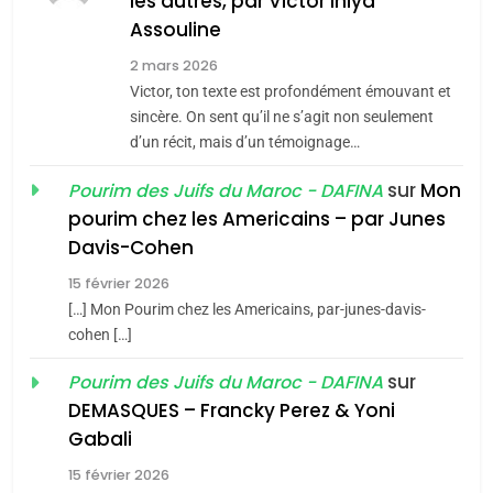
les autres, par Victor Ihiya
JUDAISME
Assouline
8
2 mars 2026
Maroc : Les amandes de
Victor, ton texte est profondément émouvant et
Tafraout, le miel de Tadla
sincère. On sent qu’il ne s’agit non seulement
Azilal consacrés produits
d’un récit, mais d’un témoignage…
DAFINA
MAROC
du terroir
sur
Mon
Pourim des Juifs du Maroc - DAFINA
1
pourim chez les Americains – par Junes
Oeil ravageur – Vanessa
Davis-Cohen
De Loya Stauber
15 février 2026
5
CINEMA
ISRAÉL
2025, l’année la plus
[…] Mon Pourim chez les Americains, par-junes-davis-
cohen […]
meurtrière selon le rapport
2
«Tu dis génocide, je dis
d’ADL contre
sur
Pourim des Juifs du Maroc - DAFINA
FRANCE
ISRAÉL
guerre»: La nouvelle
l’antisémitisme
DEMASQUES – Francky Perez & Yoni
chanson de Boy George
6
Gabali
ISRAÉL
JUDAISME
FIÈRE, DIGNE ET RÉSILIENTE :
15 février 2026
POURQUOI JE REVENDIQUE
3