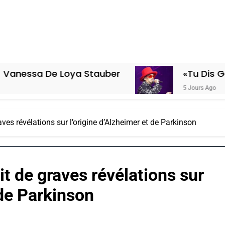
Loya Stauber
«Tu Dis Génocide, Je 
5 Jours Ago
ves révélations sur l’origine d’Alzheimer et de Parkinson
t de graves révélations sur
 de Parkinson