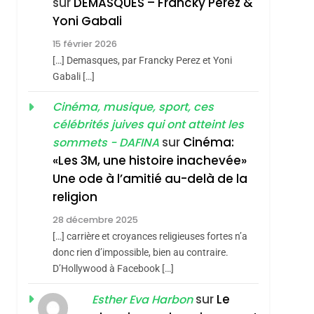
sur
DEMASQUES – Francky Perez &
Nouvelle Chanson De
ISRAÉL
JUDAISME
Yoni Gabali
Boy George
3
15 février 2026
Tout Sur La Nostalgie
[…] Demasques, par Francky Perez et Yoni
SOUVENIRS
Gabali […]
4
Cinéma, musique, sport, ces
Accords D’Isaac:
célébrités juives qui ont atteint les
L’alliance Pourrait
sur
Cinéma:
sommets - DAFINA
S’étendre À 13 Pays
ISRAÉL
JUDAISME
«Les 3M, une histoire inachevée»
D’Amérique Latine
Une ode à l’amitié au-delà de la
5
2025, L’année La Plus
religion
Meurtrière Selon Le
28 décembre 2025
Rapport D’ADL
FRANCE
ISRAÉL
[…] carrière et croyances religieuses fortes n’a
Contre
donc rien d’impossible, bien au contraire.
6
FIÈRE, DIGNE ET
D’Hollywood à Facebook […]
L’antisémitisme
RÉSILIENTE :
sur
Le
Esther Eva Harbon
POURQUOI JE