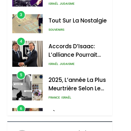
Nouvelle Chanson De
ISRAÉL
JUDAISME
Boy George
3
Tout Sur La Nostalgie
SOUVENIRS
4
Accords D’Isaac:
L’alliance Pourrait
S’étendre À 13 Pays
ISRAÉL
JUDAISME
D’Amérique Latine
5
2025, L’année La Plus
Meurtrière Selon Le
Rapport D’ADL
FRANCE
ISRAÉL
Contre
6
FIÈRE, DIGNE ET
L’antisémitisme
RÉSILIENTE :
POURQUOI JE