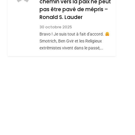
chemin vers la paix ne peut
ISRAÉL
JUDAISME
REVENDIQUE MA
pas être pavé de mépris –
7
CE QUI NOUS
JUDAÏTE Par Thérèse
Ronald S. Lauder
MANQUE – Jacques
Zrihen-Dvir
30 octobre 2025
Hadida
Bravo ! Je suis tout à fait d'accord.
JUDAISME
Smotrich, Ben Gvir et les Religieux
8
extrêmistes vivent dans le passé,…
Maroc : Les Amandes
De Tafraout, Le Miel
De Tadla Azilal
DAFINA
MAROC
Consacrés Produits
Du Terroir