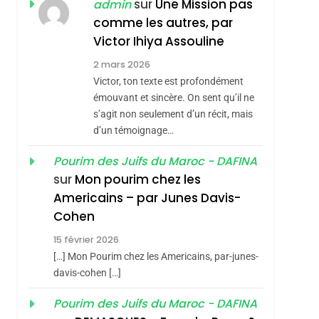
ISRAÉL
JUDAISME
sur
Une Mission pas
admin
REVENDIQUE MA
comme les autres, par
7
CE QUI NOUS
JUDAÏTE Par Thérèse
Victor Ihiya Assouline
MANQUE – Jacques
Zrihen-Dvir
2 mars 2026
Hadida
Victor, ton texte est profondément
JUDAISME
émouvant et sincère. On sent qu’il ne
8
s’agit non seulement d’un récit, mais
Maroc : Les Amandes
d’un témoignage…
De Tafraout, Le Miel
De Tadla Azilal
Pourim des Juifs du Maroc - DAFINA
DAFINA
MAROC
sur
Mon pourim chez les
Consacrés Produits
1
Americains – par Junes Davis-
Oeil Ravageur –
Du Terroir
Cohen
Vanessa De Loya
15 février 2026
Stauber
CINEMA
ISRAÉL
[…] Mon Pourim chez les Americains, par-junes-
2
davis-cohen […]
«Tu Dis Génocide, Je
Pourim des Juifs du Maroc - DAFINA
Dis Guerre»: La