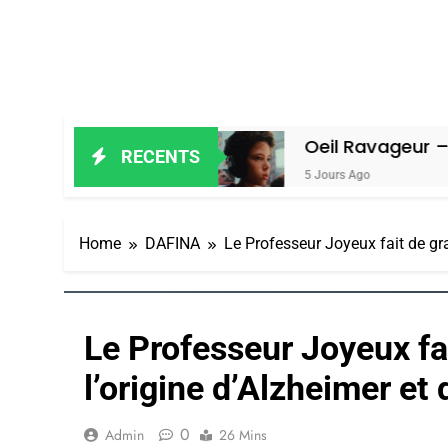
n Amiel
Oeil Ravageur – Vanessa De 
RECENTS
5 Jours Ago
Home
DAFINA
Le Professeur Joyeux fait de gra
Le Professeur Joyeux fai
l’origine d’Alzheimer et
0
Admin
26 Mins