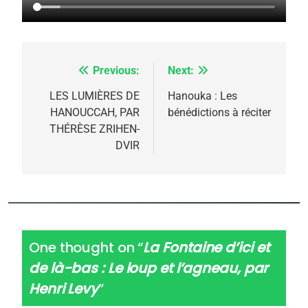
Previous:
Next:
Navigation
de
LES LUMIÈRES DE
Hanouka : Les
HANOUCCAH, PAR
bénédictions à réciter
l’article
THÉRÈSE ZRIHEN-
DVIR
One thought on “
La Fontaine d’ici et
de là-bas : Le loup et l’agneau, par
Henri Levy
”