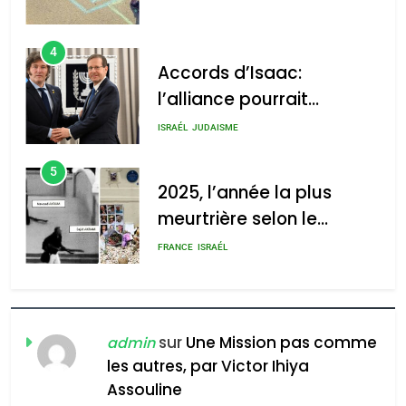
4
Accords d’Isaac:
l’alliance pourrait
s’étendre à 13 pays
ISRAÉL
JUDAISME
d’Amérique latine
5
2025, l’année la plus
meurtrière selon le
rapport d’ADL contre
FRANCE
ISRAÉL
l’antisémitisme
6
FIÈRE, DIGNE ET RÉSILIENTE :
POURQUOI JE REVENDIQUE
sur
Une Mission pas comme
admin
MA JUDAÏTE par Thérèse
les autres, par Victor Ihiya
ISRAÉL
JUDAISME
Assouline
Zrihen-Dvir