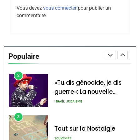
Maroc : Les amandes de
Vous devez
vous connecter
pour publier un
Tafraout, le miel de Tadla
commentaire.
Azilal consacrés produits
DAFINA
MAROC
du terroir
1
Oeil ravageur – Vanessa
De Loya Stauber
Populaire
CINEMA
ISRAÉL
2
«Tu dis génocide, je dis
guerre»: La nouvelle
chanson de Boy George
ISRAÉL
JUDAISME
3
Tout sur la Nostalgie
SOUVENIRS