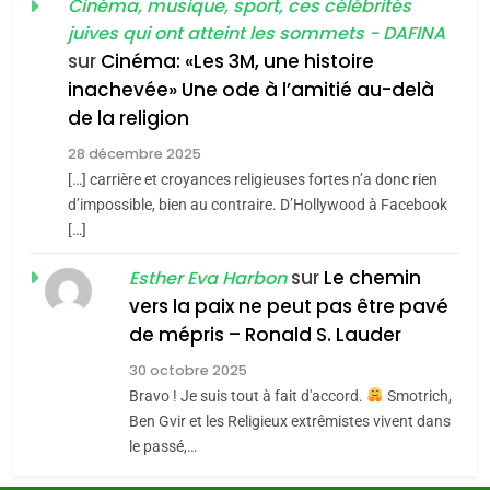
guerre»: La nouvelle
Cinéma, musique, sport, ces célébrités
l’antisémitisme
juives qui ont atteint les sommets - DAFINA
chanson de Boy George
6
ISRAÉL
JUDAISME
FIÈRE, DIGNE ET RÉSILIENTE :
sur
Cinéma: «Les 3M, une histoire
inachevée» Une ode à l’amitié au-delà
POURQUOI JE REVENDIQUE
3
de la religion
MA JUDAÏTE par Thérèse
Tout sur la Nostalgie
ISRAÉL
JUDAISME
Zrihen-Dvir
28 décembre 2025
SOUVENIRS
[…] carrière et croyances religieuses fortes n’a donc rien
7
CE QUI NOUS MANQUE –
d’impossible, bien au contraire. D’Hollywood à Facebook
[…]
Jacques Hadida
4
Accords d’Isaac:
sur
Le chemin
JUDAISME
Esther Eva Harbon
l’alliance pourrait
vers la paix ne peut pas être pavé
s’étendre à 13 pays
8
de mépris – Ronald S. Lauder
ISRAÉL
JUDAISME
Maroc : Les amandes de
d’Amérique latine
30 octobre 2025
Tafraout, le miel de Tadla
5
Bravo ! Je suis tout à fait d'accord.
Smotrich,
2025, l’année la plus
Azilal consacrés produits
DAFINA
MAROC
Ben Gvir et les Religieux extrêmistes vivent dans
meurtrière selon le
du terroir
le passé,…
rapport d’ADL contre
1
FRANCE
ISRAÉL