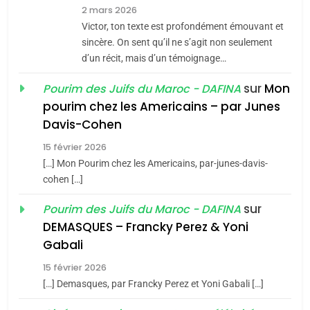
7
2 mars 2026
CE QUI NOUS MANQUE –
Victor, ton texte est profondément émouvant et
Jacques Hadida
sincère. On sent qu’il ne s’agit non seulement
d’un récit, mais d’un témoignage…
JUDAISME
sur
Mon
Pourim des Juifs du Maroc - DAFINA
8
pourim chez les Americains – par Junes
Maroc : Les amandes de
Davis-Cohen
Tafraout, le miel de Tadla
15 février 2026
Azilal consacrés produits
DAFINA
MAROC
[…] Mon Pourim chez les Americains, par-junes-davis-
du terroir
cohen […]
1
Oeil ravageur – Vanessa
sur
Pourim des Juifs du Maroc - DAFINA
De Loya Stauber
DEMASQUES – Francky Perez & Yoni
5
Gabali
CINEMA
ISRAÉL
2025, l’année la plus
15 février 2026
meurtrière selon le rapport
2
[…] Demasques, par Francky Perez et Yoni Gabali […]
«Tu dis génocide, je dis
d’ADL contre
FRANCE
ISRAÉL