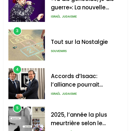
guerre»: La nouvelle
chanson de Boy George
ISRAÉL
JUDAISME
3
Tout sur la Nostalgie
SOUVENIRS
4
Accords d’Isaac:
l’alliance pourrait
s’étendre à 13 pays
ISRAÉL
JUDAISME
d’Amérique latine
5
2025, l’année la plus
meurtrière selon le