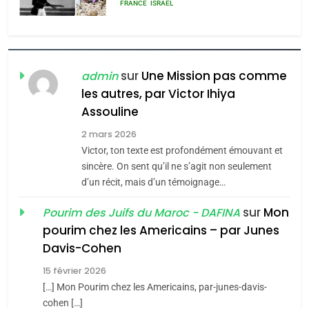
rapport d’ADL contre
FRANCE
ISRAÉL
l’antisémitisme
6
FIÈRE, DIGNE ET RÉSILIENTE :
POURQUOI JE REVENDIQUE
sur
Une Mission pas comme
admin
MA JUDAÏTE par Thérèse
les autres, par Victor Ihiya
ISRAÉL
JUDAISME
Assouline
Zrihen-Dvir
7
2 mars 2026
CE QUI NOUS MANQUE –
Victor, ton texte est profondément émouvant et
Jacques Hadida
sincère. On sent qu’il ne s’agit non seulement
d’un récit, mais d’un témoignage…
JUDAISME
sur
Mon
Pourim des Juifs du Maroc - DAFINA
8
pourim chez les Americains – par Junes
Maroc : Les amandes de
Davis-Cohen
Tafraout, le miel de Tadla
15 février 2026
Azilal consacrés produits
DAFINA
MAROC
[…] Mon Pourim chez les Americains, par-junes-davis-
du terroir
cohen […]