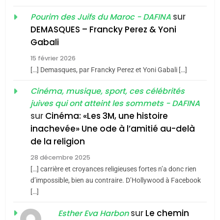
1
Oeil ravageur – Vanessa
sur
Pourim des Juifs du Maroc - DAFINA
De Loya Stauber
DEMASQUES – Francky Perez & Yoni
5
Gabali
CINEMA
ISRAÉL
2025, l’année la plus
15 février 2026
meurtrière selon le rapport
2
[…] Demasques, par Francky Perez et Yoni Gabali […]
«Tu dis génocide, je dis
d’ADL contre
FRANCE
ISRAÉL
guerre»: La nouvelle
Cinéma, musique, sport, ces célébrités
l’antisémitisme
juives qui ont atteint les sommets - DAFINA
chanson de Boy George
6
ISRAÉL
JUDAISME
FIÈRE, DIGNE ET RÉSILIENTE :
sur
Cinéma: «Les 3M, une histoire
inachevée» Une ode à l’amitié au-delà
POURQUOI JE REVENDIQUE
3
de la religion
MA JUDAÏTE par Thérèse
Tout sur la Nostalgie
ISRAÉL
JUDAISME
Zrihen-Dvir
28 décembre 2025
SOUVENIRS
[…] carrière et croyances religieuses fortes n’a donc rien
7
CE QUI NOUS MANQUE –
d’impossible, bien au contraire. D’Hollywood à Facebook
[…]
Jacques Hadida
4
Accords d’Isaac:
sur
Le chemin
JUDAISME
Esther Eva Harbon