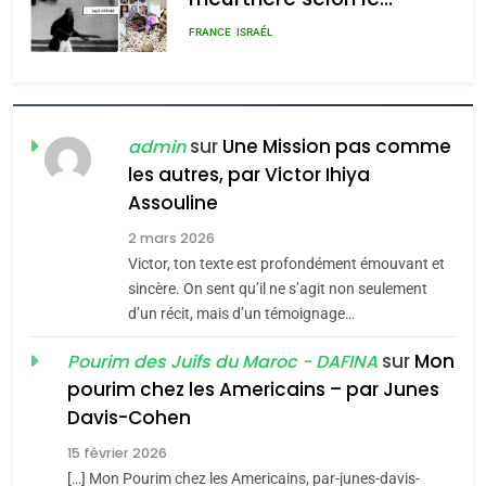
rapport d’ADL contre
FRANCE
ISRAÉL
l’antisémitisme
6
FIÈRE, DIGNE ET RÉSILIENTE :
POURQUOI JE REVENDIQUE
sur
Une Mission pas comme
admin
MA JUDAÏTE par Thérèse
les autres, par Victor Ihiya
ISRAÉL
JUDAISME
Assouline
Zrihen-Dvir
7
2 mars 2026
CE QUI NOUS MANQUE –
Victor, ton texte est profondément émouvant et
Jacques Hadida
sincère. On sent qu’il ne s’agit non seulement
d’un récit, mais d’un témoignage…
JUDAISME
sur
Mon
Pourim des Juifs du Maroc - DAFINA
8
pourim chez les Americains – par Junes
Maroc : Les amandes de
Davis-Cohen
Tafraout, le miel de Tadla
15 février 2026
Azilal consacrés produits
DAFINA
MAROC
[…] Mon Pourim chez les Americains, par-junes-davis-