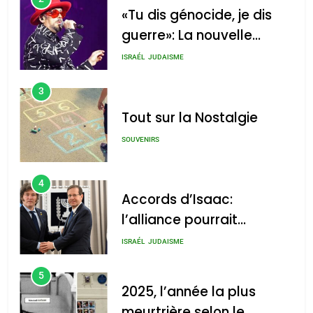
«Tu dis génocide, je dis
guerre»: La nouvelle
chanson de Boy George
ISRAÉL
JUDAISME
3
Tout sur la Nostalgie
SOUVENIRS
4
Accords d’Isaac:
l’alliance pourrait
s’étendre à 13 pays
ISRAÉL
JUDAISME
d’Amérique latine
5
2025, l’année la plus
meurtrière selon le