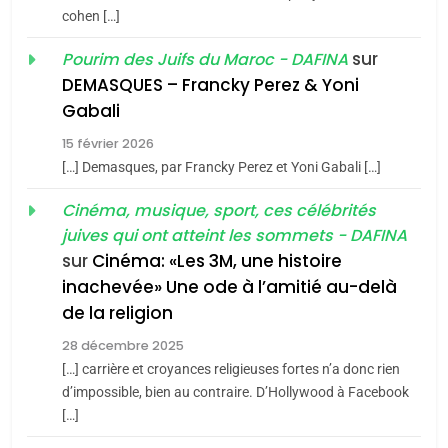
du terroir
cohen […]
1
Oeil ravageur – Vanessa
sur
Pourim des Juifs du Maroc - DAFINA
De Loya Stauber
DEMASQUES – Francky Perez & Yoni
5
Gabali
CINEMA
ISRAÉL
2025, l’année la plus
15 février 2026
meurtrière selon le rapport
2
[…] Demasques, par Francky Perez et Yoni Gabali […]
«Tu dis génocide, je dis
d’ADL contre
FRANCE
ISRAÉL
guerre»: La nouvelle
Cinéma, musique, sport, ces célébrités
l’antisémitisme
juives qui ont atteint les sommets - DAFINA
chanson de Boy George
6
ISRAÉL
JUDAISME
FIÈRE, DIGNE ET RÉSILIENTE :
sur
Cinéma: «Les 3M, une histoire
inachevée» Une ode à l’amitié au-delà
POURQUOI JE REVENDIQUE
3
de la religion
MA JUDAÏTE par Thérèse
Tout sur la Nostalgie
ISRAÉL
JUDAISME
Zrihen-Dvir
28 décembre 2025
SOUVENIRS
[…] carrière et croyances religieuses fortes n’a donc rien
7
CE QUI NOUS MANQUE –
d’impossible, bien au contraire. D’Hollywood à Facebook
[…]
Jacques Hadida
4
Accords d’Isaac: