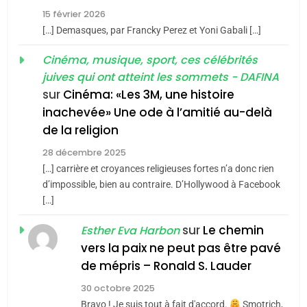
2025, l’année la plus
15 février 2026
meurtrière selon le rapport
2
[…] Demasques, par Francky Perez et Yoni Gabali […]
«Tu dis génocide, je dis
d’ADL contre
FRANCE
ISRAÉL
guerre»: La nouvelle
Cinéma, musique, sport, ces célébrités
l’antisémitisme
juives qui ont atteint les sommets - DAFINA
chanson de Boy George
6
ISRAÉL
JUDAISME
FIÈRE, DIGNE ET RÉSILIENTE :
sur
Cinéma: «Les 3M, une histoire
inachevée» Une ode à l’amitié au-delà
POURQUOI JE REVENDIQUE
3
de la religion
MA JUDAÏTE par Thérèse
Tout sur la Nostalgie
ISRAÉL
JUDAISME
Zrihen-Dvir
28 décembre 2025
SOUVENIRS
[…] carrière et croyances religieuses fortes n’a donc rien
7
CE QUI NOUS MANQUE –
d’impossible, bien au contraire. D’Hollywood à Facebook
[…]
Jacques Hadida
4
Accords d’Isaac:
sur
Le chemin
JUDAISME
Esther Eva Harbon
l’alliance pourrait
vers la paix ne peut pas être pavé
s’étendre à 13 pays
8
de mépris – Ronald S. Lauder
ISRAÉL
JUDAISME
Maroc : Les amandes de
d’Amérique latine
30 octobre 2025
Tafraout, le miel de Tadla
5
Bravo ! Je suis tout à fait d'accord.
Smotrich,