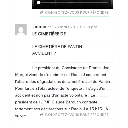
CONNECTEZ-VOUS POUR RÉPONDRE
admin
26 mars 2017 à 7:13 pm
dit :
5
LE CIMETIÈRE DE
2025, l’année la plus
meurtrière selon le
LE CIMETIÈRE DE PANTIN
ACCIDENT ?
rapport d’ADL contre
FRANCE
ISRAÉL
l’antisémitisme
Le président du Consistoire de France Joel
6
Mergui vient de s'exprimer sur Radio J concernant
FIÈRE, DIGNE ET RÉSILIENTE :
l'affaire des dégradations du cimetière Juif de Pantin .
POURQUOI JE REVENDIQUE
Pour lui , en l'état actuel de l'enquête , il s'agit d'un
MA JUDAÏTE par Thérèse
ISRAÉL
JUDAISME
accident et non pas d'un acte volontaire . Le
Zrihen-Dvir
président de l'UPJF Claude Barouch conteste
7
fortement ses déclarations sur Radio J à 15 h15 . À
CE QUI NOUS MANQUE –
CONNECTEZ-VOUS POUR RÉPONDRE
suivre
Jacques Hadida