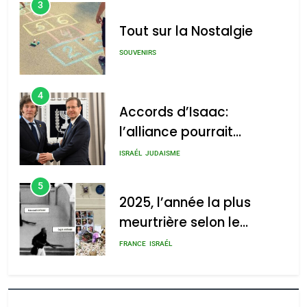
3
Tout sur la Nostalgie
SOUVENIRS
4
Accords d’Isaac:
l’alliance pourrait
s’étendre à 13 pays
ISRAÉL
JUDAISME
d’Amérique latine
5
2025, l’année la plus
meurtrière selon le
rapport d’ADL contre
FRANCE
ISRAÉL
l’antisémitisme
6
FIÈRE, DIGNE ET RÉSILIENTE :