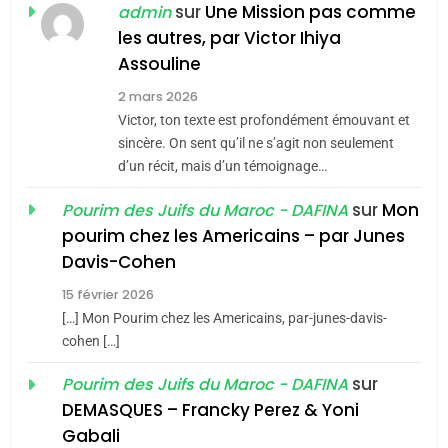
POURQUOI JE REVENDIQUE
sur
Une Mission pas comme
admin
MA JUDAÏTE par Thérèse
les autres, par Victor Ihiya
ISRAÉL
JUDAISME
Assouline
Zrihen-Dvir
7
2 mars 2026
CE QUI NOUS MANQUE –
Victor, ton texte est profondément émouvant et
Jacques Hadida
sincère. On sent qu’il ne s’agit non seulement
d’un récit, mais d’un témoignage…
JUDAISME
sur
Mon
Pourim des Juifs du Maroc - DAFINA
8
pourim chez les Americains – par Junes
Maroc : Les amandes de
Davis-Cohen
Tafraout, le miel de Tadla
15 février 2026
Azilal consacrés produits
DAFINA
MAROC
[…] Mon Pourim chez les Americains, par-junes-davis-
du terroir
cohen […]
1
Oeil ravageur – Vanessa
sur
Pourim des Juifs du Maroc - DAFINA
De Loya Stauber
DEMASQUES – Francky Perez & Yoni
5
Gabali
CINEMA
ISRAÉL