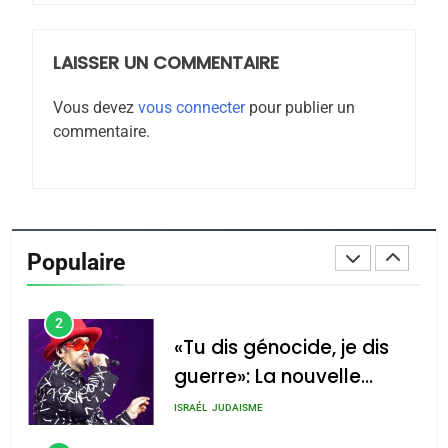
JUDAISME
LAISSER UN COMMENTAIRE
8
Maroc : Les amandes de
Vous devez
vous connecter
pour publier un
Tafraout, le miel de Tadla
commentaire.
Azilal consacrés produits
DAFINA
MAROC
du terroir
1
Oeil ravageur – Vanessa
De Loya Stauber
Populaire
CINEMA
ISRAÉL
2
«Tu dis génocide, je dis
guerre»: La nouvelle
chanson de Boy George
ISRAÉL
JUDAISME