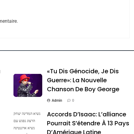
entaire.
ssa De Loya Stauber
a
«Tu Dis Génocide, Je Dis
Guerre»: La Nouvelle
Chanson De Boy George
Admin
0
Accords D’Isaac: L’alliance
נשיא המדינה יצחק
הרצוג נפגש עם
Pourrait S’étendre À 13 Pays
נשיא ארגנטינה
Dis Guerre»: La Nouvelle Chanson De Boy George
D’Amérique Latine