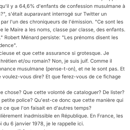
 qu'il y a 64,6% d'enfants de confession musulmane à
es?", s'était auparavant interrogé sur Twitter un
 par l'un des chroniqueurs de l'émission. "Ce sont les
e le Maire a les noms, classe par classe, des enfants.
ait." Robert Ménard persiste: "Les prénoms disent les
idence".
cieuse et que cette assurance si grotesque. Je
rétien et/ou romain? Non, je suis juif. Comme il
IENTE : POURQUOI JE REVENDIQUE MA JUDAÏTE Par T
onance musulmane (pense-t-on), et ne le sont pas. Et
 voulez-vous dire? Et que ferez-vous de ce fichage
e chose? Que cette volonté de cataloguer? De lister?
petite police? Qu'est-ce donc que cette manière qui
e ce que l'on faisait en d'autres temps?
ulièrement inadmissible en République. En France, les
i du 6 janvier 1978, je le rappelle ici.