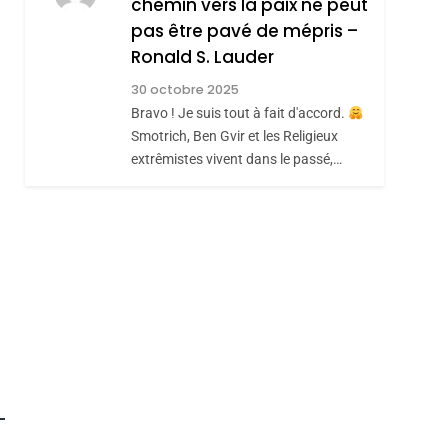
chemin vers la paix ne peut
JUDAISME
pas être pavé de mépris –
8
Maroc : Les Amandes
Ronald S. Lauder
De Tafraout, Le Miel
30 octobre 2025
De Tadla Azilal
Bravo ! Je suis tout à fait d'accord.
DAFINA
MAROC
Smotrich, Ben Gvir et les Religieux
Consacrés Produits
extrêmistes vivent dans le passé,…
Du Terroir
roduits Du