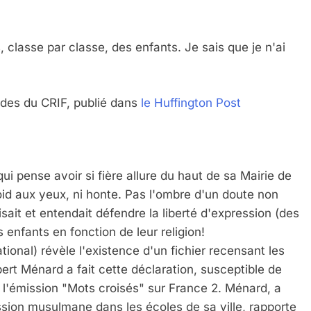
 classe par classe, des enfants. Je sais que je n'ai
tudes du CRIF, publié dans
le Huffington Post
i pense avoir si fière allure du haut de sa Mairie de
roid aux yeux, ni honte. Pas l'ombre d'un doute non
isait et entendait défendre la liberté d'expression (des
s enfants en fonction de leur religion!
ional) révèle l'existence d'un fichier recensant les
rt Ménard a fait cette déclaration, susceptible de
de l'émission "Mots croisés" sur France 2. Ménard, a
 Meurtrière Selon Le Rapport D’ADL Contre L’anti
ion musulmane dans les écoles de sa ville, rapporte