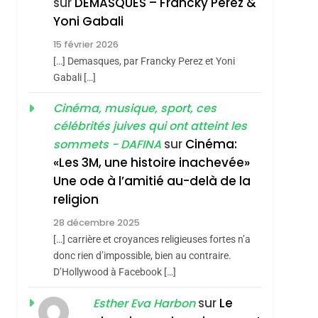
sur
DEMASQUES – Francky Perez &
4
Yoni Gabali
Accords D’Isaac:
15 février 2026
L’alliance Pourrait
[…] Demasques, par Francky Perez et Yoni
S’étendre À 13 Pays
ISRAÉL
JUDAISME
Gabali […]
D’Amérique Latine
5
Cinéma, musique, sport, ces
2025, L’année La Plus
célébrités juives qui ont atteint les
Meurtrière Selon Le
sur
Cinéma:
sommets - DAFINA
Rapport D’ADL
FRANCE
ISRAÉL
«Les 3M, une histoire inachevée»
hérèse Zrihen-
Contre
Une ode à l’amitié au-delà de la
6
FIÈRE, DIGNE ET
L’antisémitisme
religion
RÉSILIENTE :
28 décembre 2025
POURQUOI JE
ISRAÉL
JUDAISME
[…] carrière et croyances religieuses fortes n’a
REVENDIQUE MA
donc rien d’impossible, bien au contraire.
7
CE QUI NOUS
D’Hollywood à Facebook […]
JUDAÏTE Par Thérèse
MANQUE – Jacques
Zrihen-Dvir
sur
Le
Esther Eva Harbon
Hadida