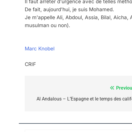
Il faut arrêter d'urgence avec de telles méth
De fait, aujourd'hui, je suis Mohamed.
Je m'appelle Ali, Abdoul, Assia, Bilal, Aicha, 
CE QUI NOUS MANQUE
musulman ou non).
JUDAISME
Marc Knobel
CRIF
8
Previou
Navigation
Maroc : Les Amandes D
de
Al Andalous – L’Espagne et le temps des calif
Terroir
l’article
DAFINA
MAROC