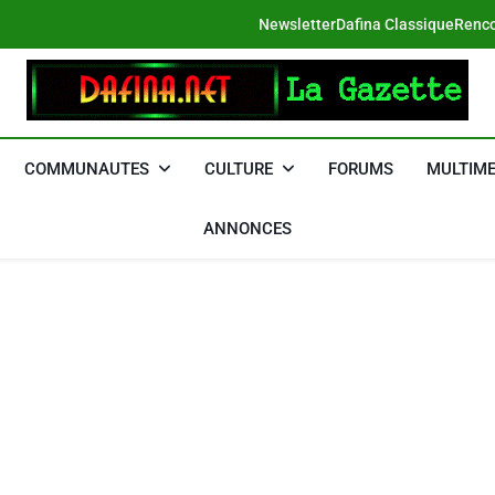
Newsletter
Dafina Classique
Renco
DAFINA
Le Net Des Juifs Du Maroc
COMMUNAUTES
CULTURE
FORUMS
MULTIME
ANNONCES