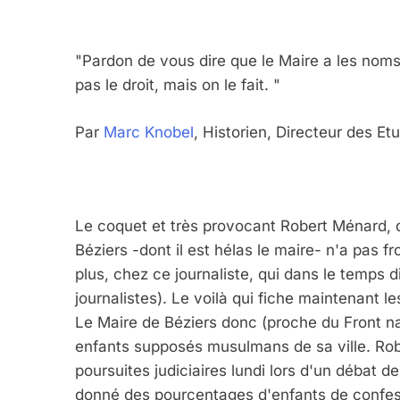
"Pardon de vous dire que le Maire a les noms,
pas le droit, mais on le fait. "
Par
Marc Knobel
, Historien, Directeur des E
Le coquet et très provocant Robert Ménard, qu
Béziers -dont il est hélas le maire- n'a pas f
plus, chez ce journaliste, qui dans le temps d
5
journalistes). Le voilà qui fiche maintenant le
Le Maire de Béziers donc (proche du Front nat
enfants supposés musulmans de sa ville. Robe
poursuites judiciaires lundi lors d'un débat 
2025, L’année La Plus
donné des pourcentages d'enfants de confess