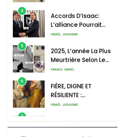
4
Accords D’Isaac:
L’alliance Pourrait
S’étendre À 13 Pays
ISRAÉL
JUDAISME
D’Amérique Latine
5
2025, L’année La Plus
Meurtrière Selon Le
Rapport D’ADL
FRANCE
ISRAÉL
Contre
6
FIÈRE, DIGNE ET
L’antisémitisme
RÉSILIENTE :
POURQUOI JE
ISRAÉL
JUDAISME
REVENDIQUE MA
7
CE QUI NOUS
JUDAÏTE Par Thérèse
MANQUE – Jacques
Zrihen-Dvir
Hadida