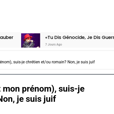
«Tu Dis Génocide, Je Dis Guerre»: La Nouv
7 Jours Ago
nom), suis-je chrétien et/ou romain? Non, je suis juif
t mon prénom), suis-je
on, je suis juif