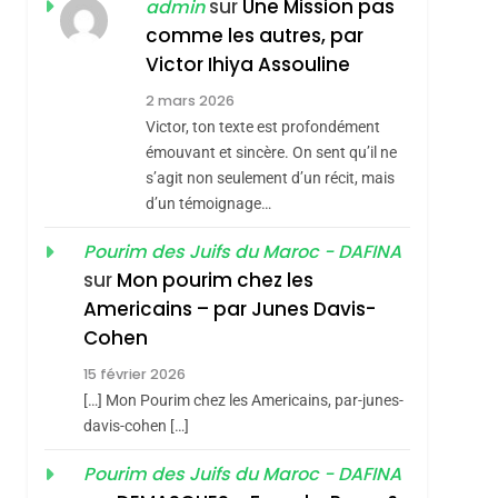
JUDAISME
sur
Une Mission pas
admin
comme les autres, par
8
Maroc : Les Amandes
Victor Ihiya Assouline
De Tafraout, Le Miel
2 mars 2026
De Tadla Azilal
Victor, ton texte est profondément
DAFINA
MAROC
Consacrés Produits
émouvant et sincère. On sent qu’il ne
1
s’agit non seulement d’un récit, mais
Oeil Ravageur –
Du Terroir
d’un témoignage…
Vanessa De Loya
Stauber
Pourim des Juifs du Maroc - DAFINA
CINEMA
ISRAÉL
sur
Mon pourim chez les
2
Americains – par Junes Davis-
«Tu Dis Génocide, Je
Cohen
Dis Guerre»: La
15 février 2026
Nouvelle Chanson De
ISRAÉL
JUDAISME
[…] Mon Pourim chez les Americains, par-junes-
Boy George
3
davis-cohen […]
Tout Sur La Nostalgie
Pourim des Juifs du Maroc - DAFINA
sémitisme
SOUVENIRS