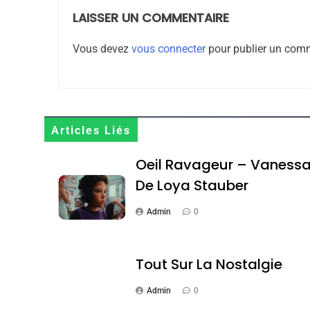
LAISSER UN COMMENTAIRE
1
Vous devez
vous connecter
pour publier un comm
Oeil Ravageur – Vane
Articles Liés
CINEMA
ISRAÉL
Oeil Ravageur – Vaness
De Loya Stauber
Admin
0
2
Tout Sur La Nostalgie
Admin
0
«Tu Dis Génocide, Je 