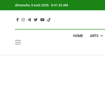
Skip
dimanche, 9 août 2026
8:41:34 AM
to
content
HOME
ARTS