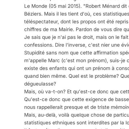
FRANCE
ISRAÉL
Le Monde (05 mai 2015). "Robert Ménard dit
Béziers. Mais il les tient d'où, ces statistiqu
téléspectateur, dont les propos ont été repris
chiffres de ma Mairie. Pardon de vous dire qu
Je sais que je n'ai pas le droit, mais on le f
6
confessions. Dire l'inverse, c'est nier une év
Stupidité sans nom que cette affirmation spé
m'appelle Marc (c'est mon prénom), suis-je ch
FIÈRE, DIGNE ET RÉSIL
existe des enfants qui ont un prénom à cons
quand bien même. Quel est le problème? Que
Dvir
dégueulasse?
ISRAÉL
JUDAISME
Mais, où va-t-on? Et qu'est-ce donc que cett
Qu'est-ce donc que cette exigence de basse 
nous rappellerait presque et de triste mémoir
Mais, au-delà, voilà quelque chose de partic
7
statistiques ethniques sont interdites par la lo