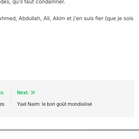
odes, qu'il faut condamner.
Ahmed, Abdullah, Ali, Akim et j'en suis fier (que je sois
 – Jacques Hadida
s:
Next:
e Tafraout, Le Miel De Tadla Azilal Consacrés P
es
Yael Naim: le bon goût mondialisé