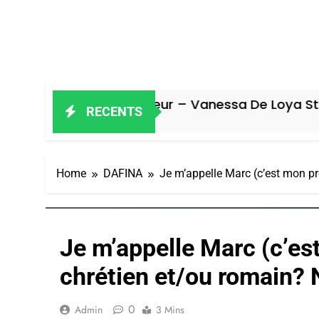
Oeil Ravageur – Vanessa De Loya Stauber
RECENTS
7 Jours Ago
Home
DAFINA
Je m’appelle Marc (c’est mon pré
Je m’appelle Marc (c’es
chrétien et/ou romain? N
0
Admin
3 Mins