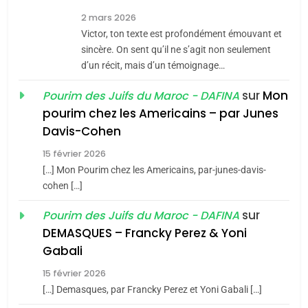
8
2 mars 2026
Maroc : Les amandes de
Victor, ton texte est profondément émouvant et
Tafraout, le miel de Tadla
sincère. On sent qu’il ne s’agit non seulement
Azilal consacrés produits
d’un récit, mais d’un témoignage…
DAFINA
MAROC
du terroir
sur
Mon
Pourim des Juifs du Maroc - DAFINA
1
pourim chez les Americains – par Junes
Oeil ravageur – Vanessa
Davis-Cohen
De Loya Stauber
15 février 2026
5
CINEMA
ISRAÉL
2025, l’année la plus
[…] Mon Pourim chez les Americains, par-junes-davis-
cohen […]
meurtrière selon le rapport
2
«Tu dis génocide, je dis
d’ADL contre
sur
Pourim des Juifs du Maroc - DAFINA
FRANCE
ISRAÉL
guerre»: La nouvelle
l’antisémitisme
DEMASQUES – Francky Perez & Yoni
chanson de Boy George
6
Gabali
ISRAÉL
JUDAISME
FIÈRE, DIGNE ET RÉSILIENTE :
15 février 2026
POURQUOI JE REVENDIQUE
3
[…] Demasques, par Francky Perez et Yoni Gabali […]
MA JUDAÏTE par Thérèse
ISRAÉL
JUDAISME