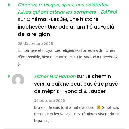
Tout sur la Nostalgie
Cinéma, musique, sport, ces célébrités
Zrihen-Dvir
SOUVENIRS
juives qui ont atteint les sommets - DAFINA
7
CE QUI NOUS MANQUE –
sur
Cinéma: «Les 3M, une histoire
inachevée» Une ode à l’amitié au-delà
Jacques Hadida
4
Accords d’Isaac:
de la religion
JUDAISME
l’alliance pourrait
28 décembre 2025
s’étendre à 13 pays
[…] carrière et croyances religieuses fortes n’a donc rien
8
ISRAÉL
JUDAISME
Maroc : Les amandes de
d’impossible, bien au contraire. D’Hollywood à Facebook
d’Amérique latine
[…]
Tafraout, le miel de Tadla
5
2025, l’année la plus
Azilal consacrés produits
sur
Le chemin
DAFINA
MAROC
Esther Eva Harbon
meurtrière selon le
du terroir
vers la paix ne peut pas être pavé
rapport d’ADL contre
1
de mépris – Ronald S. Lauder
FRANCE
ISRAÉL
Oeil ravageur – Vanessa De
l’antisémitisme
30 octobre 2025
Loya Stauber
6
Bravo ! Je suis tout à fait d'accord.
Smotrich,
FIÈRE, DIGNE ET RÉSILIENTE :
CINEMA
ISRAÉL
Ben Gvir et les Religieux extrêmistes vivent dans
POURQUOI JE REVENDIQUE
le passé,…
MA JUDAÏTE par Thérèse
2
ISRAÉL
JUDAISME