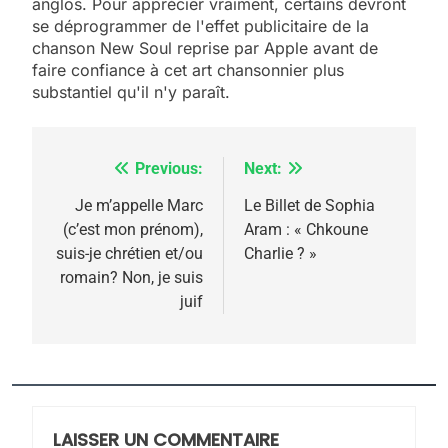
anglos. Pour apprécier vraiment, certains devront
l’antisémitisme
se déprogrammer de l'effet publicitaire de la
6
chanson New Soul reprise par Apple avant de
FIÈRE, DIGNE ET RÉSILIENTE :
faire confiance à cet art chansonnier plus
POURQUOI JE REVENDIQUE
substantiel qu'il n'y paraît.
MA JUDAÏTE par Thérèse
ISRAÉL
JUDAISME
Zrihen-Dvir
Previous:
Next:
Navigation
7
CE QUI NOUS MANQUE –
de
Je m’appelle Marc
Le Billet de Sophia
Jacques Hadida
(c’est mon prénom),
Aram : « Chkoune
l’article
suis-je chrétien et/ou
Charlie ? »
JUDAISME
romain? Non, je suis
juif
8
Maroc : Les amandes de
Tafraout, le miel de Tadla
Azilal consacrés produits
DAFINA
MAROC
du terroir
LAISSER UN COMMENTAIRE
1