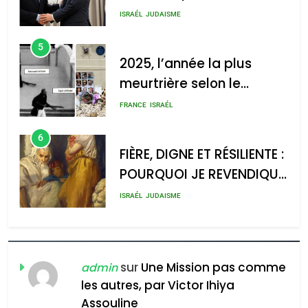
s’étendre à 13 pays
ISRAÉL
JUDAISME
d’Amérique latine
5
2025, l’année la plus
meurtrière selon le
rapport d’ADL contre
FRANCE
ISRAÉL
l’antisémitisme
6
FIÈRE, DIGNE ET RÉSILIENTE :
POURQUOI JE REVENDIQUE
MA JUDAÏTE par Thérèse
ISRAÉL
JUDAISME
Zrihen-Dvir
7
CE QUI NOUS MANQUE –
Jacques Hadida
sur
Une Mission pas comme
admin
les autres, par Victor Ihiya
JUDAISME
Assouline