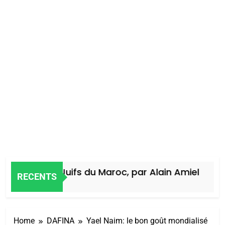
Histoire des Juifs du Maroc, par Alain Amiel
RECENTS
4 Jours Ago
Home
DAFINA
Yael Naim: le bon goût mondialisé