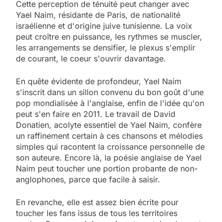
Cette perception de ténuité peut changer avec
Yael Naim, résidante de Paris, de nationalité
israélienne et d'origine juive tunisienne. La voix
peut croître en puissance, les rythmes se muscler,
les arrangements se densifier, le plexus s'emplir
de courant, le coeur s'ouvrir davantage.
En quête évidente de profondeur, Yael Naim
s'inscrit dans un sillon convenu du bon goût d'une
pop mondialisée à l'anglaise, enfin de l'idée qu'on
peut s'en faire en 2011. Le travail de David
Donatien, acolyte essentiel de Yael Naim, confère
un raffinement certain à ces chansons et mélodies
simples qui racontent la croissance personnelle de
son auteure. Encore là, la poésie anglaise de Yael
Naim peut toucher une portion probante de non-
5
anglophones, parce que facile à saisir.
2025, l’année la plus
meurtrière selon le
En revanche, elle est assez bien écrite pour
toucher les fans issus de tous les territoires
rapport d’ADL contre
FRANCE
ISRAÉL