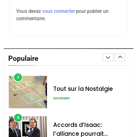
Oeil ravageur – Vanessa
Vous devez
vous connecter
pour publier un
De Loya Stauber
commentaire.
CINEMA
ISRAÉL
2
«Tu dis génocide, je dis
guerre»: La nouvelle
Populaire
chanson de Boy George
ISRAÉL
JUDAISME
3
Tout sur la Nostalgie
SOUVENIRS
4
Accords d’Isaac:
l’alliance pourrait