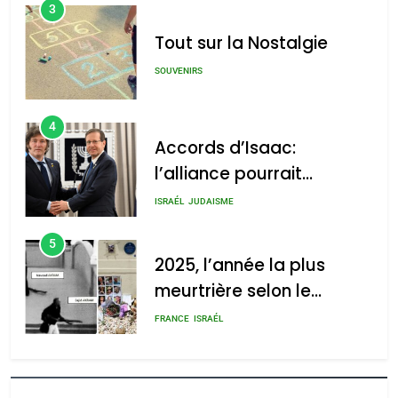
3
Tout sur la Nostalgie
SOUVENIRS
4
Accords d’Isaac:
l’alliance pourrait
s’étendre à 13 pays
ISRAÉL
JUDAISME
d’Amérique latine
5
2025, l’année la plus
meurtrière selon le
rapport d’ADL contre
FRANCE
ISRAÉL
l’antisémitisme
6
FIÈRE, DIGNE ET RÉSILIENTE :