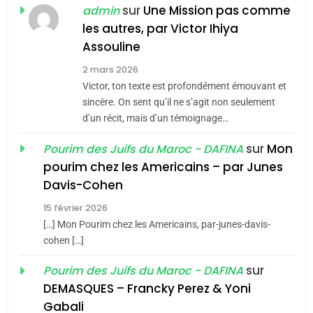
POURQUOI JE REVENDIQUE
sur
Une Mission pas comme
admin
MA JUDAÏTE par Thérèse
les autres, par Victor Ihiya
ISRAÉL
JUDAISME
Assouline
Zrihen-Dvir
7
2 mars 2026
CE QUI NOUS MANQUE –
Victor, ton texte est profondément émouvant et
Jacques Hadida
sincère. On sent qu’il ne s’agit non seulement
d’un récit, mais d’un témoignage…
JUDAISME
sur
Mon
Pourim des Juifs du Maroc - DAFINA
8
pourim chez les Americains – par Junes
Maroc : Les amandes de
Davis-Cohen
Tafraout, le miel de Tadla
15 février 2026
Azilal consacrés produits
DAFINA
MAROC
[…] Mon Pourim chez les Americains, par-junes-davis-
du terroir
cohen […]
1
Oeil ravageur – Vanessa
sur
Pourim des Juifs du Maroc - DAFINA
De Loya Stauber
DEMASQUES – Francky Perez & Yoni
5
Gabali
CINEMA
ISRAÉL