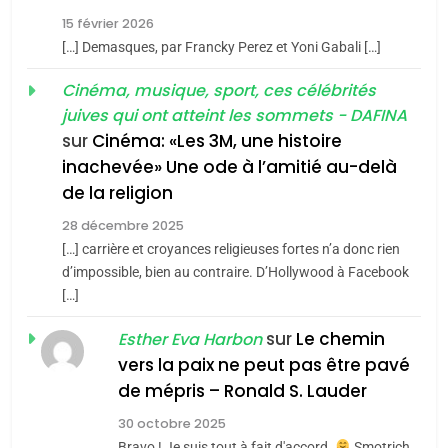
2025, l’année la plus
15 février 2026
meurtrière selon le rapport
2
[…] Demasques, par Francky Perez et Yoni Gabali […]
«Tu dis génocide, je dis
d’ADL contre
FRANCE
ISRAÉL
guerre»: La nouvelle
Cinéma, musique, sport, ces célébrités
l’antisémitisme
juives qui ont atteint les sommets - DAFINA
chanson de Boy George
6
ISRAÉL
JUDAISME
FIÈRE, DIGNE ET RÉSILIENTE :
sur
Cinéma: «Les 3M, une histoire
inachevée» Une ode à l’amitié au-delà
POURQUOI JE REVENDIQUE
3
de la religion
MA JUDAÏTE par Thérèse
Tout sur la Nostalgie
ISRAÉL
JUDAISME
Zrihen-Dvir
28 décembre 2025
SOUVENIRS
[…] carrière et croyances religieuses fortes n’a donc rien
7
CE QUI NOUS MANQUE –
d’impossible, bien au contraire. D’Hollywood à Facebook
[…]
Jacques Hadida
4
Accords d’Isaac:
sur
Le chemin
JUDAISME
Esther Eva Harbon
l’alliance pourrait
vers la paix ne peut pas être pavé
s’étendre à 13 pays
8
de mépris – Ronald S. Lauder
ISRAÉL
JUDAISME
Maroc : Les amandes de
d’Amérique latine
30 octobre 2025
Tafraout, le miel de Tadla
5
Bravo ! Je suis tout à fait d'accord.
Smotrich,