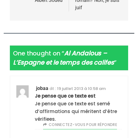
Albert Soued
romain? Non, je suis
juif
5
2025, l’année la plus
meurtrière selon le
One thought on “
Al Andalous –
rapport d’ADL contre
L’Espagne et le temps des califes
”
FRANCE
ISRAÉL
l’antisémitisme
6
FIÈRE, DIGNE ET RÉSILIENTE :
jobaa
19 juillet 2013 à 10:58 am
dit :
POURQUOI JE REVENDIQUE
Je pense que ce texte est
MA JUDAÏTE par Thérèse
ISRAÉL
JUDAISME
Je pense que ce texte est semé
Zrihen-Dvir
d’affirmations qui méritent d’être
7
vérifiees.
CE QUI NOUS MANQUE –
CONNECTEZ-VOUS POUR RÉPONDRE
Jacques Hadida