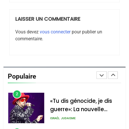
JUDAISME
LAISSER UN COMMENTAIRE
8
Maroc : Les amandes de
Vous devez
vous connecter
pour publier un
Tafraout, le miel de Tadla
commentaire.
Azilal consacrés produits
DAFINA
MAROC
du terroir
1
Oeil ravageur – Vanessa
De Loya Stauber
Populaire
CINEMA
ISRAÉL
2
«Tu dis génocide, je dis
guerre»: La nouvelle
chanson de Boy George
ISRAÉL
JUDAISME