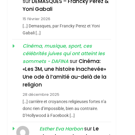
sur
DEMASQUES – Francky Perez &
Nouvelle Chanson De
ISRAÉL
JUDAISME
Yoni Gabali
Boy George
3
15 février 2026
Tout Sur La Nostalgie
[…] Demasques, par Francky Perez et Yoni
SOUVENIRS
Gabali […]
4
Cinéma, musique, sport, ces
Accords D’Isaac:
célébrités juives qui ont atteint les
L’alliance Pourrait
sur
Cinéma:
sommets - DAFINA
S’étendre À 13 Pays
ISRAÉL
JUDAISME
«Les 3M, une histoire inachevée»
D’Amérique Latine
Une ode à l’amitié au-delà de la
5
2025, L’année La Plus
religion
Meurtrière Selon Le
28 décembre 2025
Rapport D’ADL
FRANCE
ISRAÉL
[…] carrière et croyances religieuses fortes n’a
Contre
donc rien d’impossible, bien au contraire.
6
FIÈRE, DIGNE ET
D’Hollywood à Facebook […]
L’antisémitisme
RÉSILIENTE :
sur
Le
Esther Eva Harbon
POURQUOI JE