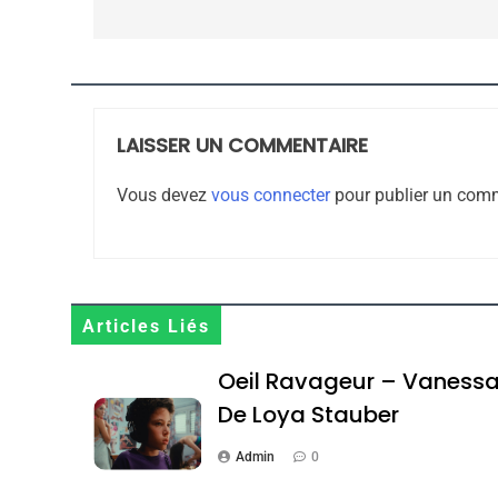
CE QUI NOUS MANQUE
JUDAISME
LAISSER UN COMMENTAIRE
8
Vous devez
vous connecter
pour publier un comm
Maroc : Les Amandes D
Terroir
Articles Liés
DAFINA
MAROC
Oeil Ravageur – Vaness
De Loya Stauber
Admin
0
1