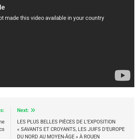
IENTE : POURQUOI JE REVENDIQUE MA JUDAÏTE Par T
s:
Next:
ne
LES PLUS BELLES PIÈCES DE L’EXPOSITION
cs
« SAVANTS ET CROYANTS, LES JUIFS D’EUROPE
DU NORD AU MOYEN-ÂGE » À ROUEN