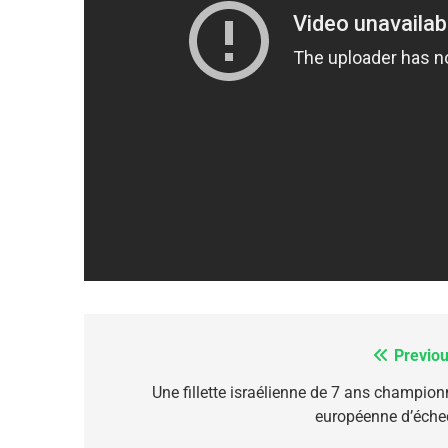
6
FIÈRE, DIGNE ET RÉSIL
Dvir
ISRAÉL
JUDAISME
7
Previou
Navigation
de
Une fillette israélienne de 7 ans champion
européenne d’éche
l’article