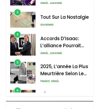
Nouvelle Chanson De
ISRAÉL
JUDAISME
Boy George
3
Tout Sur La Nostalgie
SOUVENIRS
4
Accords D’Isaac:
L’alliance Pourrait
S’étendre À 13 Pays
ISRAÉL
JUDAISME
D’Amérique Latine
5
2025, L’année La Plus
Meurtrière Selon Le
Rapport D’ADL
FRANCE
ISRAÉL
Contre
6
FIÈRE, DIGNE ET
L’antisémitisme
RÉSILIENTE :
POURQUOI JE