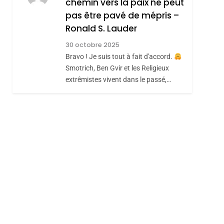
chemin vers la paix ne peut
ISRAÉL
JUDAISME
REVENDIQUE MA
pas être pavé de mépris –
7
CE QUI NOUS
JUDAÏTE Par Thérèse
Ronald S. Lauder
MANQUE – Jacques
Zrihen-Dvir
30 octobre 2025
Hadida
Bravo ! Je suis tout à fait d'accord.
JUDAISME
Smotrich, Ben Gvir et les Religieux
8
extrêmistes vivent dans le passé,…
Maroc : Les Amandes
De Tafraout, Le Miel
De Tadla Azilal
DAFINA
MAROC
Consacrés Produits
Du Terroir
sémitisme