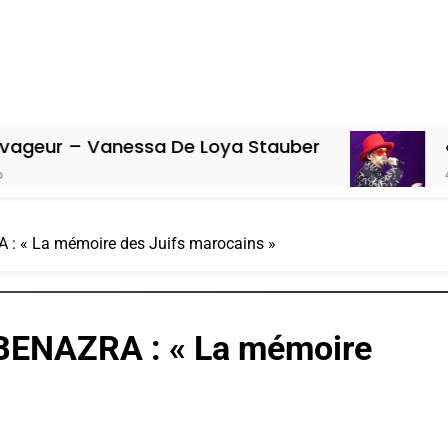
ssa De Loya Stauber
«Tu Dis Génoci
4 Jours Ago
: « La mémoire des Juifs marocains »
BENAZRA : « La mémoire