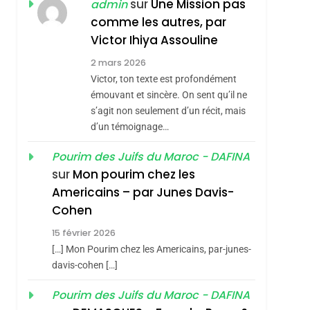
ISRAÉL
JUDAISME
sur
Une Mission pas
admin
REVENDIQUE MA
comme les autres, par
7
CE QUI NOUS
JUDAÏTE Par Thérèse
Victor Ihiya Assouline
MANQUE – Jacques
Zrihen-Dvir
2 mars 2026
Hadida
Victor, ton texte est profondément
JUDAISME
émouvant et sincère. On sent qu’il ne
8
s’agit non seulement d’un récit, mais
Maroc : Les Amandes
d’un témoignage…
De Tafraout, Le Miel
De Tadla Azilal
Pourim des Juifs du Maroc - DAFINA
DAFINA
MAROC
sur
Mon pourim chez les
Consacrés Produits
1
Americains – par Junes Davis-
Oeil Ravageur –
Du Terroir
Cohen
Vanessa De Loya
15 février 2026
Stauber
CINEMA
ISRAÉL
[…] Mon Pourim chez les Americains, par-junes-
2
davis-cohen […]
«Tu Dis Génocide, Je
Pourim des Juifs du Maroc - DAFINA
Dis Guerre»: La