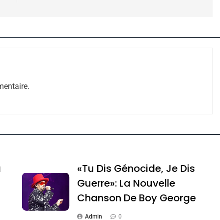
 – Jacques Hadida
entaire.
e Tafraout, Le Miel De Tadla Azilal Consacrés P
a
«Tu Dis Génocide, Je Dis
Guerre»: La Nouvelle
Chanson De Boy George
Admin
0