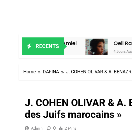
ar Alain Amiel
Oeil Ravageur – Vane
RECENTS
4 Jours Ago
Home
DAFINA
J. COHEN OLIVAR & A. BENAZRA 
J. COHEN OLIVAR & A. 
des Juifs marocains »
0
Admin
2 Mins