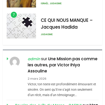
MA JUDAÏTE par Thérèse
meurtrière selon le rapport
ISRAÉL
JUDAISME
Zrihen-Dvir
d’ADL contre
7
l’antisémitisme
CE QUI NOUS MANQUE –
Jacques Hadida
admin
0
JUDAISME
8
Maroc : Les amandes de
Tafraout, le miel de Tadla
sur
Une Mission pas comme
admin
Azilal consacrés produits
les autres, par Victor Ihiya
DAFINA
MAROC
Assouline
du terroir
1
2 mars 2026
Oeil ravageur – Vanessa
Victor, ton texte est profondément émouvant et
De Loya Stauber
sincère. On sent qu’il ne s’agit non seulement
d’un récit, mais d’un témoignage…
5
CINEMA
ISRAÉL
2025, l’année la plus