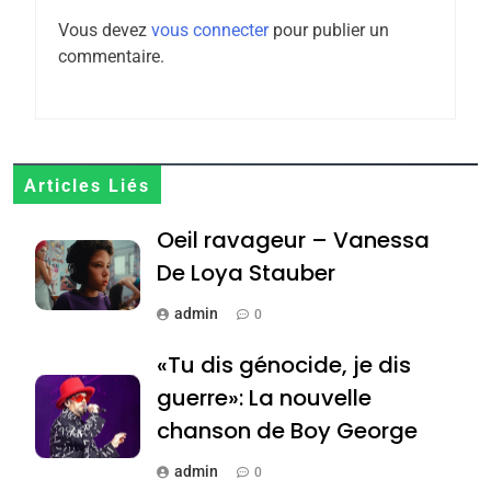
Vous devez
vous connecter
pour publier un
8
commentaire.
Maroc : Les amandes de
Tafraout, le miel de Tadla
Azilal consacrés produits
DAFINA
MAROC
du terroir
1
Articles Liés
Oeil ravageur – Vanessa
Oeil ravageur – Vanessa
De Loya Stauber
De Loya Stauber
CINEMA
ISRAÉL
admin
0
2
«Tu dis génocide, je dis
«Tu dis génocide, je dis
guerre»: La nouvelle
guerre»: La nouvelle
chanson de Boy George
ISRAÉL
JUDAISME
chanson de Boy George
3
admin
0