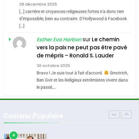
meurtrière selon le
du terroir
28 décembre 2025
rapport d’ADL contre
[…] carrière et croyances religieuses fortes n’a donc rien
1
FRANCE
ISRAÉL
Oeil ravageur – Vanessa De
d’impossible, bien au contraire. D’Hollywood à Facebook
l’antisémitisme
[…]
Loya Stauber
6
FIÈRE, DIGNE ET RÉSILIENTE :
sur
Le chemin
CINEMA
ISRAÉL
Esther Eva Harbon
POURQUOI JE REVENDIQUE
vers la paix ne peut pas être pavé
MA JUDAÏTE par Thérèse
2
de mépris – Ronald S. Lauder
ISRAÉL
JUDAISME
«Tu dis génocide, je dis
Zrihen-Dvir
30 octobre 2025
guerre»: La nouvelle
7
Bravo ! Je suis tout à fait d'accord.
Smotrich,
CE QUI NOUS MANQUE –
chanson de Boy George
ISRAÉL
JUDAISME
Ben Gvir et les Religieux extrêmistes vivent dans
Jacques Hadida
le passé,…
3
JUDAISME
Tout sur la Nostalgie
8
Contenu Populaire
Maroc : Les amandes de
SOUVENIRS
Tafraout, le miel de Tadla
Azilal consacrés produits
4
DAFINA
MAROC