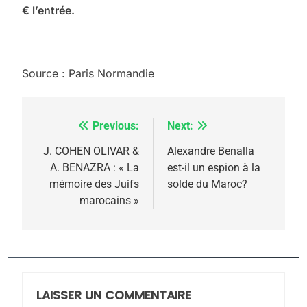
€ l’entrée.
5
2025, l’année la plus
Source : Paris Normandie
meurtrière selon le
rapport d’ADL contre
FRANCE
ISRAÉL
Previous:
Next:
Navigation
l’antisémitisme
6
de
J. COHEN OLIVAR &
Alexandre Benalla
FIÈRE, DIGNE ET RÉSILIENTE :
A. BENAZRA : « La
est-il un espion à la
l’article
POURQUOI JE REVENDIQUE
mémoire des Juifs
solde du Maroc?
marocains »
MA JUDAÏTE par Thérèse
ISRAÉL
JUDAISME
Zrihen-Dvir
7
CE QUI NOUS MANQUE –
Jacques Hadida
LAISSER UN COMMENTAIRE
JUDAISME