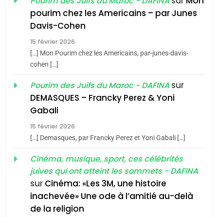
sur
Mon
Pourim des Juifs du Maroc - DAFINA
meurtrière selon le rapport
2
pourim chez les Americains – par Junes
«Tu dis génocide, je dis
d’ADL contre
FRANCE
ISRAÉL
Davis-Cohen
guerre»: La nouvelle
l’antisémitisme
15 février 2026
chanson de Boy George
6
ISRAÉL
JUDAISME
FIÈRE, DIGNE ET RÉSILIENTE :
[…] Mon Pourim chez les Americains, par-junes-davis-
cohen […]
POURQUOI JE REVENDIQUE
3
MA JUDAÏTE par Thérèse
sur
Pourim des Juifs du Maroc - DAFINA
Tout sur la Nostalgie
ISRAÉL
JUDAISME
Zrihen-Dvir
DEMASQUES – Francky Perez & Yoni
SOUVENIRS
7
Gabali
CE QUI NOUS MANQUE –
15 février 2026
Jacques Hadida
4
[…] Demasques, par Francky Perez et Yoni Gabali […]
Accords d’Isaac:
JUDAISME
l’alliance pourrait
Cinéma, musique, sport, ces célébrités
juives qui ont atteint les sommets - DAFINA
s’étendre à 13 pays
8
ISRAÉL
JUDAISME
Maroc : Les amandes de
sur
Cinéma: «Les 3M, une histoire
d’Amérique latine
inachevée» Une ode à l’amitié au-delà
Tafraout, le miel de Tadla
5
2025, l’année la plus
de la religion
Azilal consacrés produits
DAFINA
MAROC