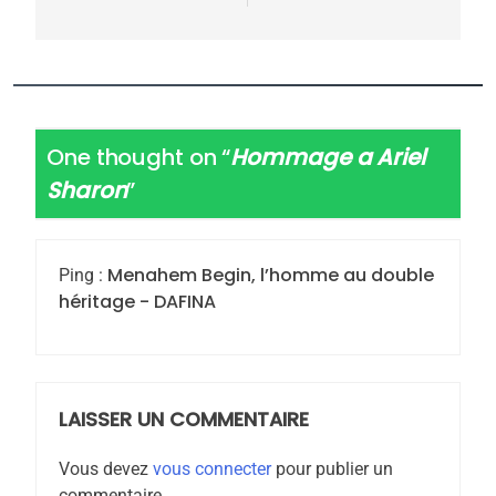
One thought on “
Hommage a Ariel
5
Sharon
”
2025, l’année la plus
meurtrière selon le
rapport d’ADL contre
Menahem Begin, l’homme au double
Ping :
FRANCE
ISRAÉL
héritage - DAFINA
l’antisémitisme
6
FIÈRE, DIGNE ET RÉSILIENTE :
POURQUOI JE REVENDIQUE
MA JUDAÏTE par Thérèse
LAISSER UN COMMENTAIRE
ISRAÉL
JUDAISME
Zrihen-Dvir
Vous devez
vous connecter
pour publier un
7
commentaire.