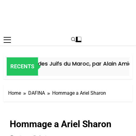
Histoire des Juifs du Maroc, par Alain Amiel
RECENTS
6 Jours Ago
Home
DAFINA
Hommage a Ariel Sharon
Hommage a Ariel Sharon