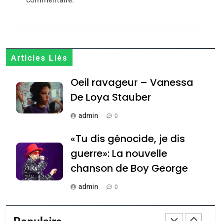
CE QUI NOUS MANQUE –
Jacques Hadida
JUDAISME
8
Articles Liés
Maroc : Les amandes de
Oeil ravageur – Vanessa
Tafraout, le miel de Tadla
Azilal consacrés produits
De Loya Stauber
DAFINA
MAROC
du terroir
admin
0
1
Oeil ravageur – Vanessa
«Tu dis génocide, je dis
De Loya Stauber
guerre»: La nouvelle
CINEMA
ISRAÉL
chanson de Boy George
2
admin
0
«Tu dis génocide, je dis
Tout sur la Nostalgie
guerre»: La nouvelle