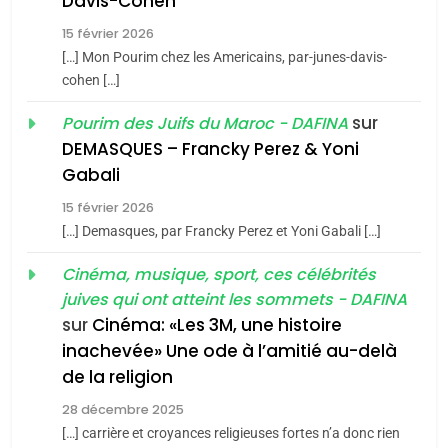
Davis-Cohen
De Loya Stauber
15 février 2026
5
CINEMA
ISRAÉL
2025, l’année la plus
[…] Mon Pourim chez les Americains, par-junes-davis-
cohen […]
meurtrière selon le rapport
2
«Tu dis génocide, je dis
d’ADL contre
sur
Pourim des Juifs du Maroc - DAFINA
FRANCE
ISRAÉL
guerre»: La nouvelle
l’antisémitisme
DEMASQUES – Francky Perez & Yoni
chanson de Boy George
6
Gabali
ISRAÉL
JUDAISME
FIÈRE, DIGNE ET RÉSILIENTE :
15 février 2026
POURQUOI JE REVENDIQUE
3
[…] Demasques, par Francky Perez et Yoni Gabali […]
MA JUDAÏTE par Thérèse
Tout sur la Nostalgie
ISRAÉL
JUDAISME
Cinéma, musique, sport, ces célébrités
Zrihen-Dvir
SOUVENIRS
juives qui ont atteint les sommets - DAFINA
7
CE QUI NOUS MANQUE –
sur
Cinéma: «Les 3M, une histoire
inachevée» Une ode à l’amitié au-delà
Jacques Hadida
4
Accords d’Isaac:
de la religion
JUDAISME
l’alliance pourrait
28 décembre 2025
s’étendre à 13 pays
[…] carrière et croyances religieuses fortes n’a donc rien
8
ISRAÉL
JUDAISME