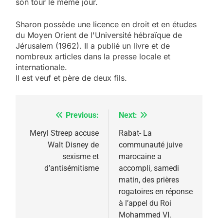
son tour le même jour.
Sharon possède une licence en droit et en études
du Moyen Orient de l'Université hébraïque de
Jérusalem (1962). Il a publié un livre et de
nombreux articles dans la presse locale et
internationale.
Il est veuf et père de deux fils.
Previous:
Next:
Navigation
de
Meryl Streep accuse
Rabat- La
Walt Disney de
communauté juive
l’article
sexisme et
marocaine a
d’antisémitisme
accompli, samedi
matin, des prières
rogatoires en réponse
à l’appel du Roi
Mohammed VI.