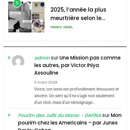
6
l’antisémitisme
FIÈRE, DIGNE ET RÉSILIENTE :
POURQUOI JE REVENDIQUE
admin
0
MA JUDAÏTE par Thérèse
ISRAÉL
JUDAISME
Zrihen-Dvir
7
CE QUI NOUS MANQUE –
Jacques Hadida
sur
Une Mission pas comme
admin
les autres, par Victor Ihiya
JUDAISME
Assouline
8
2 mars 2026
Maroc : Les amandes de
Victor, ton texte est profondément émouvant et
Tafraout, le miel de Tadla
sincère. On sent qu’il ne s’agit non seulement
Azilal consacrés produits
d’un récit, mais d’un témoignage…
DAFINA
MAROC
du terroir
sur
Mon
Pourim des Juifs du Maroc - DAFINA
1
pourim chez les Americains – par Junes
Oeil ravageur – Vanessa