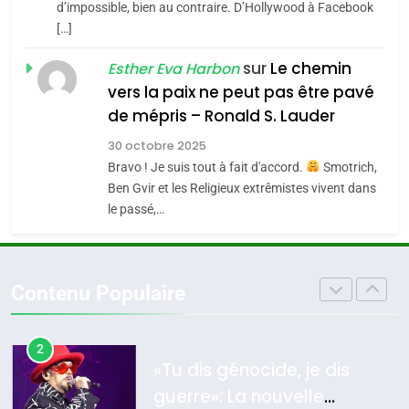
Maroc : Les amandes de
d’impossible, bien au contraire. D’Hollywood à Facebook
d’Amérique latine
[…]
Tafraout, le miel de Tadla
5
2025, l’année la plus
Azilal consacrés produits
sur
Le chemin
DAFINA
MAROC
Esther Eva Harbon
meurtrière selon le
du terroir
vers la paix ne peut pas être pavé
rapport d’ADL contre
1
de mépris – Ronald S. Lauder
FRANCE
ISRAÉL
Oeil ravageur – Vanessa De
l’antisémitisme
30 octobre 2025
Loya Stauber
6
Bravo ! Je suis tout à fait d'accord.
Smotrich,
FIÈRE, DIGNE ET RÉSILIENTE :
CINEMA
ISRAÉL
Ben Gvir et les Religieux extrêmistes vivent dans
POURQUOI JE REVENDIQUE
le passé,…
MA JUDAÏTE par Thérèse
2
ISRAÉL
JUDAISME
«Tu dis génocide, je dis
Zrihen-Dvir
guerre»: La nouvelle
7
Contenu Populaire
CE QUI NOUS MANQUE –
chanson de Boy George
ISRAÉL
JUDAISME
Jacques Hadida
3
JUDAISME
Tout sur la Nostalgie
8