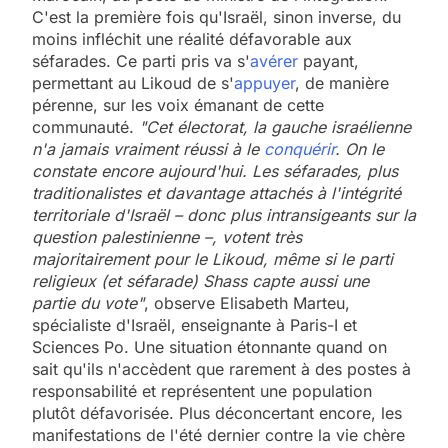
C'est la première fois qu'Israël, sinon inverse, du
moins infléchit une réalité défavorable aux
séfarades. Ce parti pris va s'
avérer
payant,
permettant au Likoud de s'
appuyer
, de manière
pérenne, sur les voix émanant de cette
communauté.
"Cet électorat, la gauche israélienne
n'a jamais vraiment réussi à le
conquérir
. On le
constate encore aujourd'hui. Les séfarades, plus
traditionalistes et davantage attachés à l'intégrité
territoriale d'Israël – donc plus intransigeants sur la
question palestinienne –, votent très
majoritairement pour le Likoud, même si le parti
religieux (et séfarade) Shass capte aussi une
partie du vote"
, observe Elisabeth Marteu,
spécialiste d'Israël, enseignante à Paris-I et
Sciences Po. Une situation étonnante quand on
sait qu'ils n'accèdent que rarement à des postes à
responsabilité et représentent une population
plutôt défavorisée. Plus déconcertant encore, les
manifestations de l'été dernier contre la vie chère