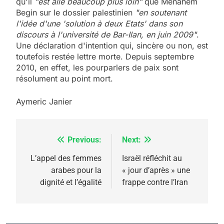
qu'il
"est allé beaucoup plus loin"
que Menahem
Begin sur le dossier palestinien
"en soutenant
l'idée d'une 'solution à deux Etats' dans son
discours à l'université de Bar-Ilan, en juin 2009"
.
Une déclaration d'intention qui, sincère ou non, est
toutefois restée lettre morte. Depuis septembre
2010, en effet, les pourparlers de paix sont
résolument au point mort.
Aymeric Janier
Previous:
Next:
Navigation
de
L’appel des femmes
Israël réfléchit au
arabes pour la
« jour d’après » une
l’article
dignité et l’égalité
frappe contre l’Iran
5
2025, l’année la plus
meurtrière selon le