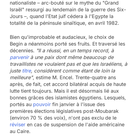
nationaliste – arc-bouté sur le mythe du "Grand
Israël" ressurgi au lendemain de la guerre des Six-
Jours –, quand l'Etat juif cédera à l'Egypte la
totalité de la péninsule sinaïtique, en avril 1982.
Bien qu'improbable et audacieux, le choix de
Begin a néanmoins porté ses fruits. Et traversé les
décennies.
"Il a réussi, en un temps record, à
parvenir
à une paix dont même beaucoup de
travaillistes ne voulaient pas et que les Israéliens, à
juste
titre
, considèrent comme étant de loin la
meilleure"
, estime M. Encel. Trente-quatre ans
après, de fait, cet accord bilatéral acquis de haute
lutte tient toujours. Mais il est désormais lié aux
bonnes grâces des islamistes égyptiens. Lesquels,
portés au
pouvoir
fin janvier à l'issue des
premières élections législatives post-Moubarak
(environ 70 % des voix), n'ont pas exclu de le
réviser
en cas de suspension de l'aide américaine
au Caire.