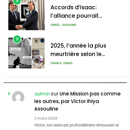
l’alliance pourrait
s’étendre à 13 pays
ISRAÉL
JUDAISME
2025, l’année la plus
d’Amérique latine
meurtrière selon le rapport
5
2025, l’année la plus
d’ADL contre
meurtrière selon le
l’antisémitisme
rapport d’ADL contre
FRANCE
ISRAÉL
admin
0
l’antisémitisme
6
FIÈRE, DIGNE ET RÉSILIENTE :
POURQUOI JE REVENDIQUE
MA JUDAÏTE par Thérèse
ISRAÉL
JUDAISME
sur
Une Mission pas comme
admin
Zrihen-Dvir
les autres, par Victor Ihiya
7
Assouline
CE QUI NOUS MANQUE –
Jacques Hadida
2 mars 2026
Victor, ton texte est profondément émouvant et
JUDAISME