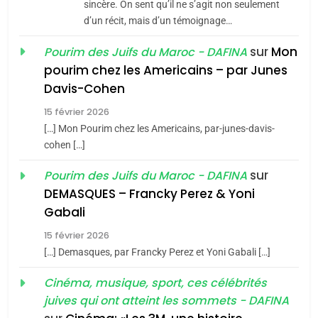
sincère. On sent qu’il ne s’agit non seulement
d’un récit, mais d’un témoignage…
8
Maroc : Les amandes de
sur
Mon
Pourim des Juifs du Maroc - DAFINA
Tafraout, le miel de Tadla
pourim chez les Americains – par Junes
Azilal consacrés produits
Davis-Cohen
DAFINA
MAROC
du terroir
15 février 2026
1
[…] Mon Pourim chez les Americains, par-junes-davis-
Oeil ravageur – Vanessa
cohen […]
De Loya Stauber
sur
Pourim des Juifs du Maroc - DAFINA
CINEMA
ISRAÉL
DEMASQUES – Francky Perez & Yoni
5
Gabali
2
2025, l’année la plus
«Tu dis génocide, je dis
15 février 2026
meurtrière selon le rapport
guerre»: La nouvelle
[…] Demasques, par Francky Perez et Yoni Gabali […]
d’ADL contre
FRANCE
ISRAÉL
chanson de Boy George
ISRAÉL
JUDAISME
Cinéma, musique, sport, ces célébrités
l’antisémitisme
juives qui ont atteint les sommets - DAFINA
6
3