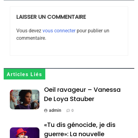
rapport d’ADL contre
FRANCE
ISRAÉL
l’antisémitisme
LAISSER UN COMMENTAIRE
6
FIÈRE, DIGNE ET RÉSILIENTE :
Vous devez
vous connecter
pour publier un
POURQUOI JE REVENDIQUE
commentaire.
MA JUDAÏTE par Thérèse
ISRAÉL
JUDAISME
Zrihen-Dvir
7
CE QUI NOUS MANQUE –
Articles Liés
Jacques Hadida
JUDAISME
Oeil ravageur – Vanessa
De Loya Stauber
8
Maroc : Les amandes de
admin
0
Tafraout, le miel de Tadla
«Tu dis génocide, je dis
Azilal consacrés produits
DAFINA
MAROC
guerre»: La nouvelle
du terroir