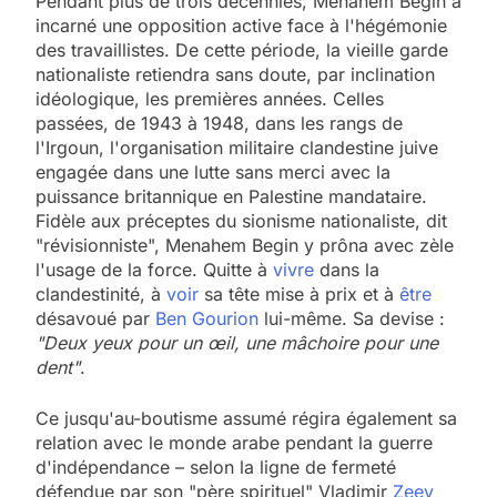
Pendant plus de trois décennies, Menahem Begin a
incarné une opposition active face à l'hégémonie
des travaillistes. De cette période, la vieille garde
nationaliste retiendra sans doute, par inclination
idéologique, les premières années. Celles
passées, de 1943 à 1948, dans les rangs de
l'Irgoun, l'organisation militaire clandestine juive
engagée dans une lutte sans merci avec la
puissance britannique en Palestine mandataire.
Fidèle aux préceptes du sionisme nationaliste, dit
"révisionniste", Menahem Begin y prôna avec zèle
l'usage de la force. Quitte à
vivre
dans la
clandestinité, à
voir
sa tête mise à prix et à
être
désavoué par
Ben Gourion
lui-même. Sa devise :
"Deux yeux pour un œil, une mâchoire pour une
dent"
.
Ce jusqu'au-boutisme assumé régira également sa
relation avec le monde arabe pendant la guerre
d'indépendance – selon la ligne de fermeté
défendue par son "père spirituel" Vladimir
Zeev