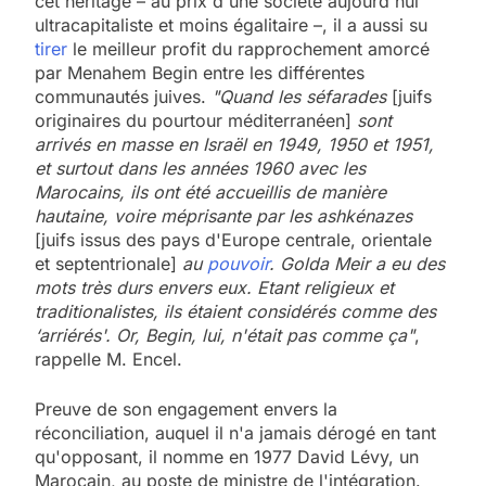
cet héritage – au prix d'une société aujourd'hui
ultracapitaliste et moins égalitaire –, il a aussi su
tirer
le meilleur profit du rapprochement amorcé
par Menahem Begin entre les différentes
communautés juives.
"Quand les séfarades
[juifs
originaires du pourtour méditerranéen]
sont
arrivés en masse en Israël en 1949, 1950 et 1951,
et surtout dans les années 1960 avec les
Marocains, ils ont été accueillis de manière
hautaine, voire méprisante par les ashkénazes
[juifs issus des pays d'Europe centrale, orientale
et septentrionale]
au
pouvoir
. Golda Meir a eu des
mots très durs envers eux. Etant religieux et
traditionalistes, ils étaient considérés comme des
‘arriérés'. Or, Begin, lui, n'était pas comme ça"
,
rappelle M. Encel.
Preuve de son engagement envers la
réconciliation, auquel il n'a jamais dérogé en tant
qu'opposant, il nomme en 1977 David Lévy, un
Marocain, au poste de ministre de l'intégration.