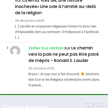
FIÈRE, DIGNE ET RÉSILIENTE :
sur
Cinéma: «Les 3M, une histoire
inachevée» Une ode à l’amitié au-delà
Tout sur la Nostalgie
POURQUOI JE REVENDIQUE
de la religion
MA JUDAÏTE par Thérèse
SOUVENIRS
ISRAÉL
JUDAISME
Zrihen-Dvir
28 décembre 2025
[…] carrière et croyances religieuses fortes n’a donc rien
7
4
CE QUI NOUS MANQUE –
d’impossible, bien au contraire. D’Hollywood à Facebook
Accords d’Isaac:
[…]
Jacques Hadida
l’alliance pourrait
sur
Le chemin
JUDAISME
Esther Eva Harbon
s’étendre à 13 pays
ISRAÉL
JUDAISME
vers la paix ne peut pas être pavé
d’Amérique latine
8
de mépris – Ronald S. Lauder
5
Maroc : Les amandes de
2025, l’année la plus
30 octobre 2025
Tafraout, le miel de Tadla
meurtrière selon le
Bravo ! Je suis tout à fait d'accord.
Smotrich,
Azilal consacrés produits
DAFINA
MAROC
Ben Gvir et les Religieux extrêmistes vivent dans
rapport d’ADL contre
FRANCE
ISRAÉL
du terroir
le passé,…
l’antisémitisme
1
6
Oeil ravageur – Vanessa De
FIÈRE, DIGNE ET RÉSILIENTE :
Loya Stauber
POURQUOI JE REVENDIQUE
Contenu Populaire