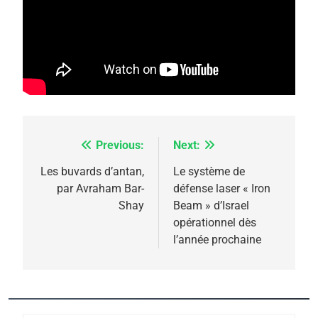
5
2025, l’année la plus
meurtrière selon le
rapport d’ADL contre
FRANCE
ISRAÉL
l’antisémitisme
Previous:
Next:
Navigation
6
FIÈRE, DIGNE ET RÉSILIENTE :
de
Les buvards d’antan,
Le système de
POURQUOI JE REVENDIQUE
par Avraham Bar-
défense laser « Iron
l’article
MA JUDAÏTE par Thérèse
Shay
Beam » d’Israel
ISRAÉL
JUDAISME
opérationnel dès
Zrihen-Dvir
l’année prochaine
7
CE QUI NOUS MANQUE –
Jacques Hadida
JUDAISME