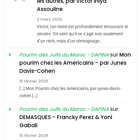
MA JUDAÏTE par Thérèse
les autres, par Victor Ihiya
ISRAÉL
JUDAISME
Assouline
Zrihen-Dvir
7
2 mars 2026
CE QUI NOUS MANQUE –
Victor, ton texte est profondément émouvant et
Jacques Hadida
sincère. On sent qu’il ne s’agit non seulement
d’un récit, mais d’un témoignage…
JUDAISME
sur
Mon
Pourim des Juifs du Maroc - DAFINA
8
pourim chez les Americains – par Junes
Maroc : Les amandes de
Davis-Cohen
Tafraout, le miel de Tadla
15 février 2026
Azilal consacrés produits
DAFINA
MAROC
[…] Mon Pourim chez les Americains, par-junes-davis-
du terroir
cohen […]
1
Oeil ravageur – Vanessa
sur
Pourim des Juifs du Maroc - DAFINA
De Loya Stauber
DEMASQUES – Francky Perez & Yoni
5
Gabali
CINEMA
ISRAÉL
2025, l’année la plus
15 février 2026