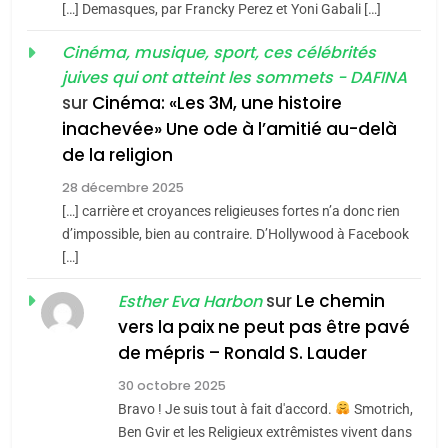
meurtrière selon le rapport
2
[…] Demasques, par Francky Perez et Yoni Gabali […]
«Tu dis génocide, je dis
d’ADL contre
FRANCE
ISRAÉL
guerre»: La nouvelle
Cinéma, musique, sport, ces célébrités
l’antisémitisme
juives qui ont atteint les sommets - DAFINA
chanson de Boy George
6
ISRAÉL
JUDAISME
FIÈRE, DIGNE ET RÉSILIENTE :
sur
Cinéma: «Les 3M, une histoire
inachevée» Une ode à l’amitié au-delà
POURQUOI JE REVENDIQUE
3
de la religion
MA JUDAÏTE par Thérèse
Tout sur la Nostalgie
ISRAÉL
JUDAISME
Zrihen-Dvir
28 décembre 2025
SOUVENIRS
[…] carrière et croyances religieuses fortes n’a donc rien
7
CE QUI NOUS MANQUE –
d’impossible, bien au contraire. D’Hollywood à Facebook
[…]
Jacques Hadida
4
Accords d’Isaac:
sur
Le chemin
JUDAISME
Esther Eva Harbon
l’alliance pourrait
vers la paix ne peut pas être pavé
s’étendre à 13 pays
8
de mépris – Ronald S. Lauder
ISRAÉL
JUDAISME
Maroc : Les amandes de
d’Amérique latine
30 octobre 2025
Tafraout, le miel de Tadla
5
Bravo ! Je suis tout à fait d'accord.
Smotrich,
2025, l’année la plus
Azilal consacrés produits
DAFINA
MAROC
Ben Gvir et les Religieux extrêmistes vivent dans