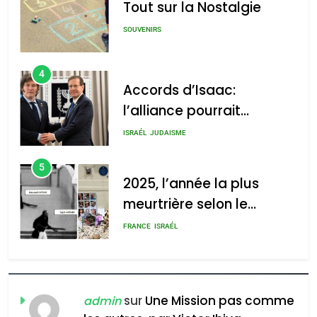
Tout sur la Nostalgie
SOUVENIRS
4
Accords d’Isaac:
l’alliance pourrait
s’étendre à 13 pays
ISRAÉL
JUDAISME
d’Amérique latine
5
2025, l’année la plus
meurtrière selon le
rapport d’ADL contre
FRANCE
ISRAÉL
l’antisémitisme
6
FIÈRE, DIGNE ET RÉSILIENTE :
POURQUOI JE REVENDIQUE
sur
Une Mission pas comme
admin