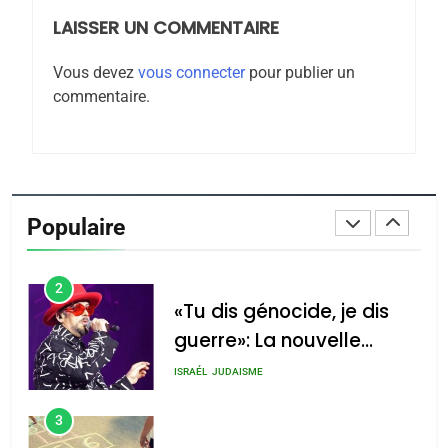
LAISSER UN COMMENTAIRE
8
Maroc : Les amandes de
Vous devez
vous connecter
pour publier un
Tafraout, le miel de Tadla
commentaire.
Azilal consacrés produits
DAFINA
MAROC
du terroir
1
Oeil ravageur – Vanessa
De Loya Stauber
Populaire
CINEMA
ISRAÉL
2
«Tu dis génocide, je dis
guerre»: La nouvelle
chanson de Boy George
ISRAÉL
JUDAISME
3