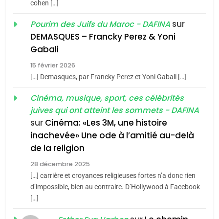
cohen […]
1
Oeil ravageur – Vanessa
sur
Pourim des Juifs du Maroc - DAFINA
De Loya Stauber
DEMASQUES – Francky Perez & Yoni
5
Gabali
CINEMA
ISRAÉL
2025, l’année la plus
15 février 2026
meurtrière selon le rapport
2
[…] Demasques, par Francky Perez et Yoni Gabali […]
«Tu dis génocide, je dis
d’ADL contre
FRANCE
ISRAÉL
guerre»: La nouvelle
Cinéma, musique, sport, ces célébrités
l’antisémitisme
juives qui ont atteint les sommets - DAFINA
chanson de Boy George
6
ISRAÉL
JUDAISME
FIÈRE, DIGNE ET RÉSILIENTE :
sur
Cinéma: «Les 3M, une histoire
inachevée» Une ode à l’amitié au-delà
POURQUOI JE REVENDIQUE
3
de la religion
MA JUDAÏTE par Thérèse
Tout sur la Nostalgie
ISRAÉL
JUDAISME
Zrihen-Dvir
28 décembre 2025
SOUVENIRS
[…] carrière et croyances religieuses fortes n’a donc rien
7
CE QUI NOUS MANQUE –
d’impossible, bien au contraire. D’Hollywood à Facebook
[…]
Jacques Hadida
4
Accords d’Isaac:
JUDAISME