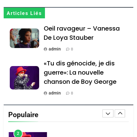
Zrihen-Dvir
7
Articles Liés
CE QUI NOUS MANQUE –
Oeil ravageur – Vanessa
Jacques Hadida
De Loya Stauber
JUDAISME
admin
0
8
Maroc : Les amandes de
«Tu dis génocide, je dis
Tafraout, le miel de Tadla
guerre»: La nouvelle
Azilal consacrés produits
DAFINA
MAROC
chanson de Boy George
du terroir
1
admin
0
Oeil ravageur – Vanessa
Tout sur la Nostalgie
De Loya Stauber
Populaire
admin
CINEMA
ISRAÉL
0
2
נשיא המדינה יצחק