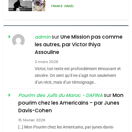
rapport d’ADL contre
FRANCE
ISRAÉL
l’antisémitisme
6
FIÈRE, DIGNE ET RÉSILIENTE :
POURQUOI JE REVENDIQUE
sur
Une Mission pas comme
admin
MA JUDAÏTE par Thérèse
les autres, par Victor Ihiya
ISRAÉL
JUDAISME
Assouline
Zrihen-Dvir
7
2 mars 2026
CE QUI NOUS MANQUE –
Victor, ton texte est profondément émouvant et
Jacques Hadida
sincère. On sent qu’il ne s’agit non seulement
d’un récit, mais d’un témoignage…
JUDAISME
sur
Mon
Pourim des Juifs du Maroc - DAFINA
8
pourim chez les Americains – par Junes
Maroc : Les amandes de
Davis-Cohen
Tafraout, le miel de Tadla
15 février 2026
Azilal consacrés produits
DAFINA
MAROC
[…] Mon Pourim chez les Americains, par-junes-davis-
du terroir