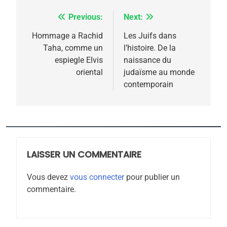
Previous:
Next:
Navigation
de
Hommage a Rachid
Les Juifs dans
Taha, comme un
l’histoire. De la
l’article
espiegle Elvis
naissance du
oriental
judaïsme au monde
contemporain
5
2025, l’année la plus
meurtrière selon le
rapport d’ADL contre
LAISSER UN COMMENTAIRE
FRANCE
ISRAÉL
l’antisémitisme
Vous devez
vous connecter
pour publier un
6
commentaire.
FIÈRE, DIGNE ET RÉSILIENTE :
POURQUOI JE REVENDIQUE
MA JUDAÏTE par Thérèse
ISRAÉL
JUDAISME