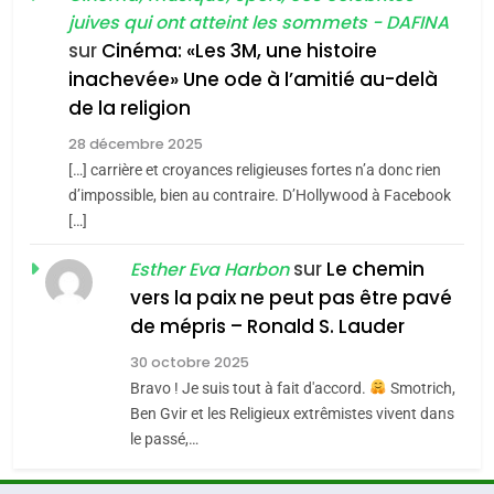
Zrihen-Dvir
SOUVENIRS
juives qui ont atteint les sommets - DAFINA
7
sur
Cinéma: «Les 3M, une histoire
CE QUI NOUS MANQUE –
inachevée» Une ode à l’amitié au-delà
4
Jacques Hadida
de la religion
Accords d’Isaac:
JUDAISME
l’alliance pourrait
28 décembre 2025
s’étendre à 13 pays
[…] carrière et croyances religieuses fortes n’a donc rien
ISRAÉL
JUDAISME
8
d’impossible, bien au contraire. D’Hollywood à Facebook
d’Amérique latine
Maroc : Les amandes de
[…]
5
Tafraout, le miel de Tadla
2025, l’année la plus
sur
Le chemin
Esther Eva Harbon
Azilal consacrés produits
DAFINA
MAROC
meurtrière selon le
vers la paix ne peut pas être pavé
du terroir
rapport d’ADL contre
de mépris – Ronald S. Lauder
FRANCE
ISRAÉL
1
l’antisémitisme
Oeil ravageur – Vanessa De
30 octobre 2025
6
Loya Stauber
Bravo ! Je suis tout à fait d'accord.
Smotrich,
FIÈRE, DIGNE ET RÉSILIENTE :
Ben Gvir et les Religieux extrêmistes vivent dans
CINEMA
ISRAÉL
POURQUOI JE REVENDIQUE
le passé,…
MA JUDAÏTE par Thérèse
ISRAÉL
JUDAISME
2