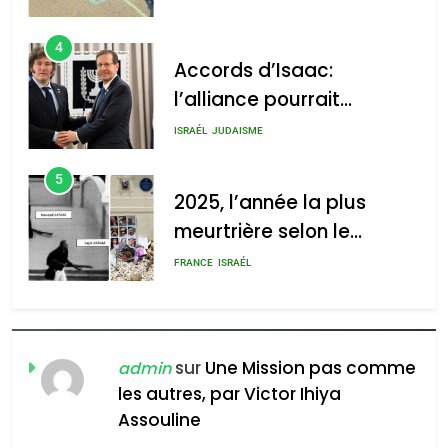
d’Amérique latine
5
2025, l’année la plus
meurtrière selon le
2025, l’année la plus
rapport d’ADL contre
meurtrière selon le rapport
FRANCE
ISRAÉL
l’antisémitisme
d’ADL contre
6
l’antisémitisme
FIÈRE, DIGNE ET RÉSILIENTE :
POURQUOI JE REVENDIQUE
admin
0
MA JUDAÏTE par Thérèse
ISRAÉL
JUDAISME
Zrihen-Dvir
7
CE QUI NOUS MANQUE –
Jacques Hadida
sur
Une Mission pas comme
admin
les autres, par Victor Ihiya
JUDAISME
Assouline
8