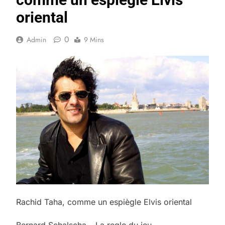
oriental
0
Admin
9 Mins
Rachid Taha, comme un espiègle Elvis oriental
Bernard Schalscha – La regle du jeu