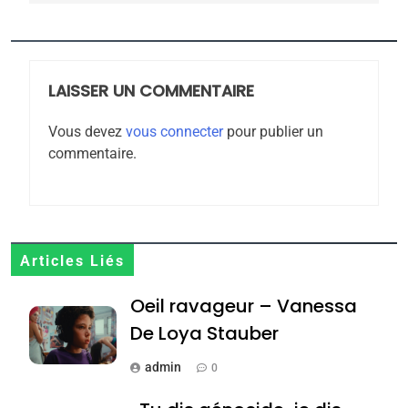
6
FIÈRE, DIGNE ET RÉSILIENTE :
POURQUOI JE REVENDIQUE
LAISSER UN COMMENTAIRE
MA JUDAÏTE par Thérèse
ISRAÉL
JUDAISME
Zrihen-Dvir
Vous devez
vous connecter
pour publier un
7
commentaire.
CE QUI NOUS MANQUE –
Jacques Hadida
JUDAISME
8
Articles Liés
Maroc : Les amandes de
Oeil ravageur – Vanessa
Tafraout, le miel de Tadla
De Loya Stauber
Azilal consacrés produits
DAFINA
MAROC
du terroir
admin
0
1
Oeil ravageur – Vanessa