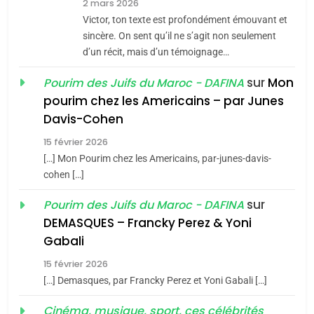
2 mars 2026
Maroc : Les amandes de
Victor, ton texte est profondément émouvant et
Tafraout, le miel de Tadla
sincère. On sent qu’il ne s’agit non seulement
Azilal consacrés produits
d’un récit, mais d’un témoignage…
DAFINA
MAROC
du terroir
sur
Mon
Pourim des Juifs du Maroc - DAFINA
1
pourim chez les Americains – par Junes
Oeil ravageur – Vanessa
Davis-Cohen
De Loya Stauber
15 février 2026
CINEMA
ISRAÉL
5
[…] Mon Pourim chez les Americains, par-junes-davis-
2025, l’année la plus
cohen […]
2
meurtrière selon le rapport
«Tu dis génocide, je dis
sur
Pourim des Juifs du Maroc - DAFINA
d’ADL contre
FRANCE
ISRAÉL
guerre»: La nouvelle
DEMASQUES – Francky Perez & Yoni
l’antisémitisme
chanson de Boy George
Gabali
ISRAÉL
JUDAISME
6
FIÈRE, DIGNE ET RÉSILIENTE :
15 février 2026
3
POURQUOI JE REVENDIQUE
[…] Demasques, par Francky Perez et Yoni Gabali […]
Tout sur la Nostalgie
MA JUDAÏTE par Thérèse
ISRAÉL
JUDAISME
Cinéma, musique, sport, ces célébrités