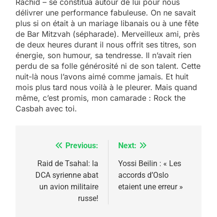
Rachid – se constitua autour de lui pour nous
délivrer une performance fabuleuse. On ne savait
plus si on était à un mariage libanais ou à une fête
de Bar Mitzvah (sépharade). Merveilleux ami, près
de deux heures durant il nous offrit ses titres, son
énergie, son humour, sa tendresse. Il n’avait rien
perdu de sa folle générosité ni de son talent. Cette
nuit-là nous l’avons aimé comme jamais. Et huit
mois plus tard nous voilà à le pleurer. Mais quand
même, c’est promis, mon camarade : Rock the
Casbah avec toi.
Previous:
Next:
Navigation
5
de
Raid de Tsahal: la
Yossi Beilin : « Les
2025, l’année la plus
DCA syrienne abat
accords d’Oslo
l’article
meurtrière selon le
un avion militaire
etaient une erreur »
russe!
rapport d’ADL contre
FRANCE
ISRAÉL
l’antisémitisme