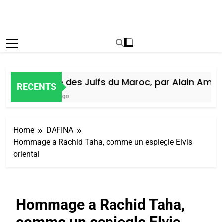
Histoire des Juifs du Maroc, par Alain Amiel
RECENTS
1 Semaine Ago
Home
DAFINA
Hommage a Rachid Taha, comme un espiegle Elvis
oriental
Hommage a Rachid Taha,
comme un espiegle Elvis