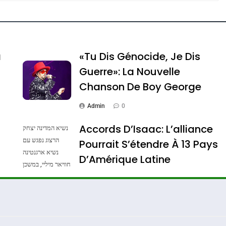
e Tafraout, Le Miel De Tadla Azilal Consacrés P
a
«Tu Dis Génocide, Je Dis
Guerre»: La Nouvelle
Chanson De Boy George
Admin
0
Accords D’Isaac: L’alliance
נשיא המדינה יצחק
הרצוג נפגש עם
Pourrait S’étendre À 13 Pays
נשיא ארגנטינה
ssa De Loya Stauber
D’Amérique Latine
חוויאר מיליי, במשכן
הנשיא בירושלים.
Admin
0
צילום: חיים צח /
לע"מ Photos By
: Haim Zach /
GPO