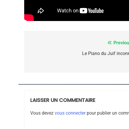
7
Previou
Navigation
de
Le Piano du Juif incon
CE QUI NOUS MANQUE
l’article
JUDAISME
LAISSER UN COMMENTAIRE
8
Vous devez
vous connecter
pour publier un comm