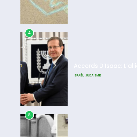
4
Accords D’Isaac: L’all
ISRAÉL
JUDAISME
5