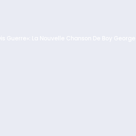
Dis Guerre»: La Nouvelle Chanson De Boy George
rt