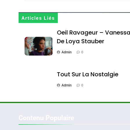
Maroc : Les Amandes D
Terroir
Articles Liés
DAFINA
MAROC
Oeil Ravageur – Vaness
De Loya Stauber
Admin
0
1
Tout Sur La Nostalgie
Admin
0
Oeil Ravageur – Vane
CINEMA
ISRAÉL
Contenu Populaire