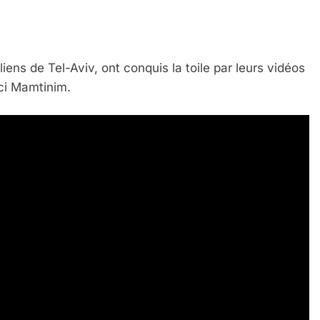
iens de Tel-Aviv, ont conquis la toile par leurs vidéos
ci Mamtinim.
 Meurtrière Selon Le Rapport D’ADL Contre L’anti
IENTE : POURQUOI JE REVENDIQUE MA JUDAÏTE Par T