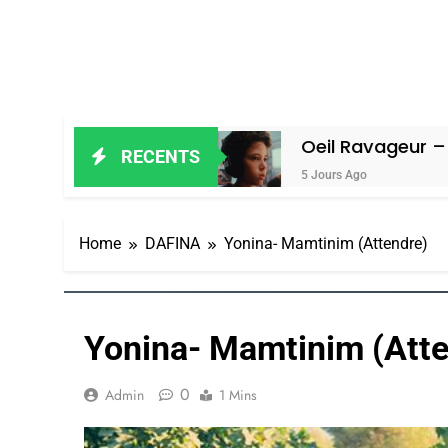
ain Amiel
Oeil Ravageur – Vanessa D
RECENTS
5 Jours Ago
Home
DAFINA
Yonina- Mamtinim (Attendre)
Yonina- Mamtinim (Atte
0
Admin
1 Mins