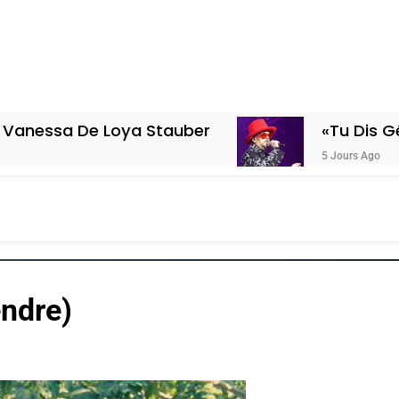
e Loya Stauber
«Tu Dis Génocide, Je
5 Jours Ago
ndre)