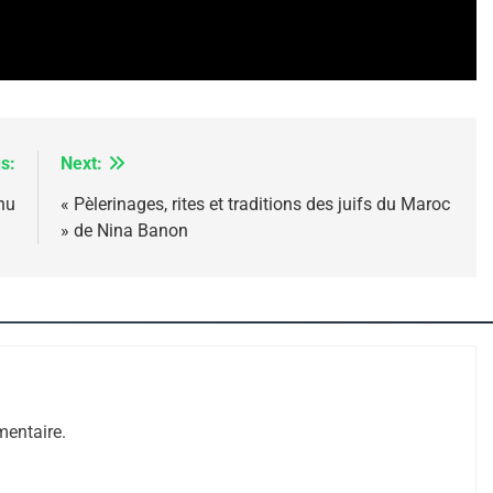
s:
Next:
nu
« Pèlerinages, rites et traditions des juifs du Maroc
» de Nina Banon
 – Jacques Hadida
entaire.