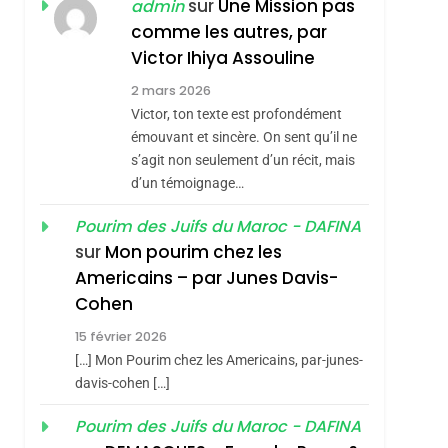
ISRAÉL
JUDAISME
sur
Une Mission pas
admin
REVENDIQUE MA
comme les autres, par
7
CE QUI NOUS
JUDAÏTE Par Thérèse
Victor Ihiya Assouline
MANQUE – Jacques
Zrihen-Dvir
2 mars 2026
Hadida
Victor, ton texte est profondément
JUDAISME
sémitisme
émouvant et sincère. On sent qu’il ne
8
s’agit non seulement d’un récit, mais
Maroc : Les Amandes
d’un témoignage…
De Tafraout, Le Miel
De Tadla Azilal
Pourim des Juifs du Maroc - DAFINA
DAFINA
MAROC
sur
Mon pourim chez les
Consacrés Produits
1
Americains – par Junes Davis-
Oeil Ravageur –
Du Terroir
Cohen
Vanessa De Loya
15 février 2026
Stauber
CINEMA
ISRAÉL
[…] Mon Pourim chez les Americains, par-junes-
hérèse Zrihen-
2
davis-cohen […]
«Tu Dis Génocide, Je
Pourim des Juifs du Maroc - DAFINA
Dis Guerre»: La