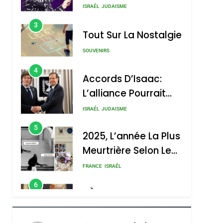
Nouvelle Chanson De
ISRAÉL
JUDAISME
Boy George
3
Tout Sur La Nostalgie
SOUVENIRS
4
Accords D’Isaac:
L’alliance Pourrait
S’étendre À 13 Pays
ISRAÉL
JUDAISME
D’Amérique Latine
5
2025, L’année La Plus
Meurtrière Selon Le
Rapport D’ADL
FRANCE
ISRAÉL
Contre
6
FIÈRE, DIGNE ET
L’antisémitisme
RÉSILIENTE :
POURQUOI JE