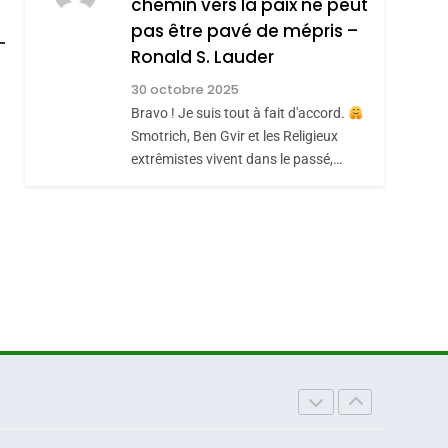
chemin vers la paix ne peut
ISRAÉL
JUDAISME
roduits Du
REVENDIQUE MA
pas être pavé de mépris –
7
CE QUI NOUS
JUDAÏTE Par Thérèse
Ronald S. Lauder
MANQUE – Jacques
Zrihen-Dvir
30 octobre 2025
Hadida
Bravo ! Je suis tout à fait d'accord.
JUDAISME
Smotrich, Ben Gvir et les Religieux
8
extrêmistes vivent dans le passé,…
Maroc : Les Amandes
De Tafraout, Le Miel
De Tadla Azilal
DAFINA
MAROC
Consacrés Produits
Du Terroir