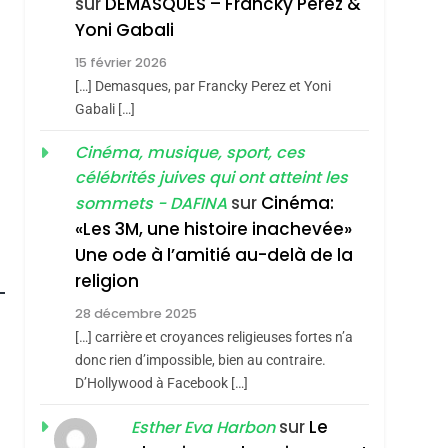
sur
DEMASQUES – Francky Perez &
Nouvelle Chanson De
ISRAÉL
JUDAISME
Yoni Gabali
Boy George
3
15 février 2026
Tout Sur La Nostalgie
[…] Demasques, par Francky Perez et Yoni
SOUVENIRS
Gabali […]
4
Cinéma, musique, sport, ces
Accords D’Isaac:
célébrités juives qui ont atteint les
L’alliance Pourrait
sur
Cinéma:
sommets - DAFINA
S’étendre À 13 Pays
ISRAÉL
JUDAISME
«Les 3M, une histoire inachevée»
D’Amérique Latine
Une ode à l’amitié au-delà de la
5
2025, L’année La Plus
religion
Meurtrière Selon Le
28 décembre 2025
Rapport D’ADL
FRANCE
ISRAÉL
[…] carrière et croyances religieuses fortes n’a
Contre
donc rien d’impossible, bien au contraire.
6
FIÈRE, DIGNE ET
D’Hollywood à Facebook […]
L’antisémitisme
RÉSILIENTE :
sur
Le
Esther Eva Harbon
POURQUOI JE