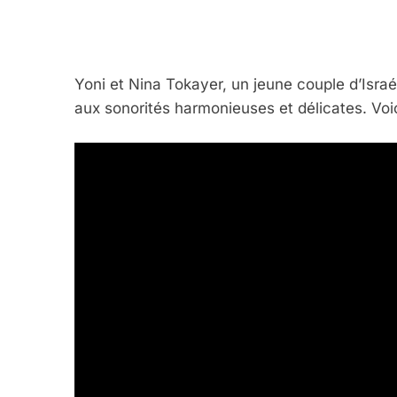
5
Yoni et Nina Tokayer, un jeune couple d’Israél
aux sonorités harmonieuses et délicates. Voi
2025, L’année La Plus
FRANCE
ISRAÉL
6
FIÈRE, DIGNE ET RÉSIL
Dvir
ISRAÉL
JUDAISME