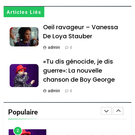
Jacques Hadida
JUDAISME
Articles Liés
Oeil ravageur – Vanessa
8
Maroc : Les amandes de
De Loya Stauber
Tafraout, le miel de Tadla
admin
0
Azilal consacrés produits
DAFINA
MAROC
du terroir
«Tu dis génocide, je dis
1
guerre»: La nouvelle
Oeil ravageur – Vanessa
chanson de Boy George
De Loya Stauber
admin
0
CINEMA
ISRAÉL
Tout sur la Nostalgie
2
Populaire
«Tu dis génocide, je dis
admin
0
guerre»: La nouvelle
chanson de Boy George
ISRAÉL
JUDAISME
Accords d’Isaac: l’alliance
נשיא המדינה יצחק