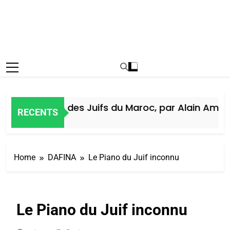
Histoire des Juifs du Maroc, par Alain Amiel
RECENTS
5 Jours Ago
Home
DAFINA
Le Piano du Juif inconnu
Le Piano du Juif inconnu