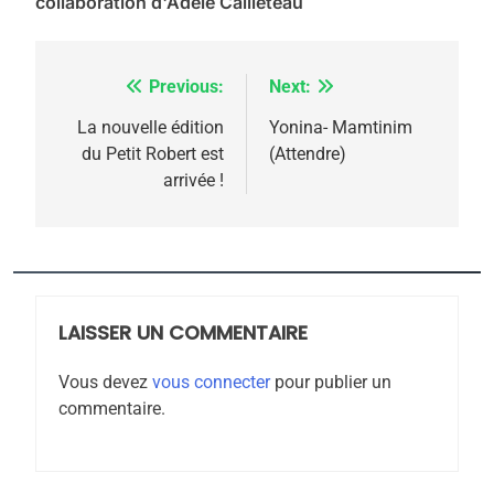
collaboration d'Adèle Cailleteau
Previous:
Next:
Navigation
de
La nouvelle édition
Yonina- Mamtinim
5
du Petit Robert est
(Attendre)
l’article
2025, l’année la plus
arrivée !
meurtrière selon le
rapport d’ADL contre
FRANCE
ISRAÉL
l’antisémitisme
6
FIÈRE, DIGNE ET RÉSILIENTE :
LAISSER UN COMMENTAIRE
POURQUOI JE REVENDIQUE
Vous devez
vous connecter
pour publier un
MA JUDAÏTE par Thérèse
ISRAÉL
JUDAISME
commentaire.
Zrihen-Dvir
7
CE QUI NOUS MANQUE –