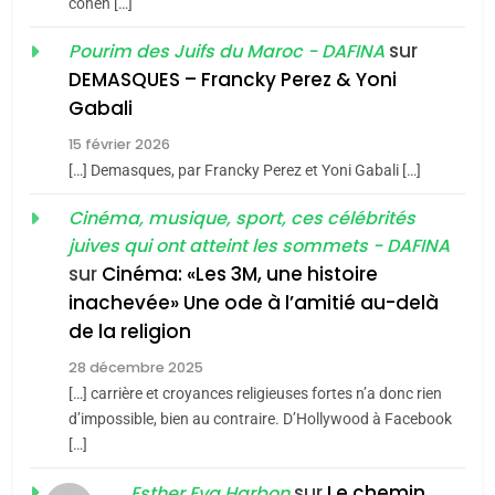
cohen […]
CINEMA
ISRAÉL
sur
Pourim des Juifs du Maroc - DAFINA
5
2
DEMASQUES – Francky Perez & Yoni
2025, l’année la plus
«Tu dis génocide, je dis
Gabali
meurtrière selon le rapport
guerre»: La nouvelle
15 février 2026
d’ADL contre
chanson de Boy George
FRANCE
ISRAÉL
ISRAÉL
JUDAISME
[…] Demasques, par Francky Perez et Yoni Gabali […]
l’antisémitisme
6
3
Cinéma, musique, sport, ces célébrités
FIÈRE, DIGNE ET RÉSILIENTE :
juives qui ont atteint les sommets - DAFINA
Tout sur la Nostalgie
POURQUOI JE REVENDIQUE
sur
Cinéma: «Les 3M, une histoire
MA JUDAÏTE par Thérèse
SOUVENIRS
inachevée» Une ode à l’amitié au-delà
ISRAÉL
JUDAISME
Zrihen-Dvir
de la religion
7
4
28 décembre 2025
CE QUI NOUS MANQUE –
Accords d’Isaac:
[…] carrière et croyances religieuses fortes n’a donc rien
Jacques Hadida
l’alliance pourrait
d’impossible, bien au contraire. D’Hollywood à Facebook
[…]
s’étendre à 13 pays
JUDAISME
ISRAÉL
JUDAISME
d’Amérique latine
sur
Le chemin
Esther Eva Harbon