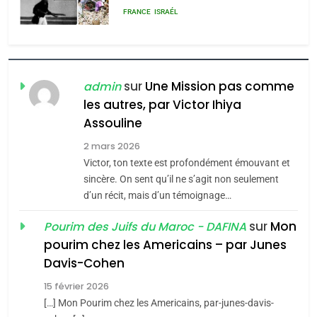
FIÈRE, DIGNE ET RÉSILIENTE :
POURQUOI JE REVENDIQUE
MA JUDAÏTE par Thérèse
ISRAÉL
JUDAISME
Zrihen-Dvir
7
sur
Une Mission pas comme
admin
CE QUI NOUS MANQUE –
les autres, par Victor Ihiya
Jacques Hadida
Assouline
JUDAISME
2 mars 2026
Victor, ton texte est profondément émouvant et
8
sincère. On sent qu’il ne s’agit non seulement
Maroc : Les amandes de
d’un récit, mais d’un témoignage…
Tafraout, le miel de Tadla
sur
Mon
Pourim des Juifs du Maroc - DAFINA
Azilal consacrés produits
DAFINA
MAROC
pourim chez les Americains – par Junes
du terroir
Davis-Cohen
1
Oeil ravageur – Vanessa
15 février 2026
De Loya Stauber
[…] Mon Pourim chez les Americains, par-junes-davis-