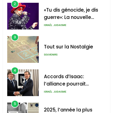
2
«Tu dis génocide, je dis
guerre»: La nouvelle
chanson de Boy George
ISRAÉL
JUDAISME
3
Tout sur la Nostalgie
SOUVENIRS
4
Accords d’Isaac:
l’alliance pourrait
s’étendre à 13 pays
ISRAÉL
JUDAISME
d’Amérique latine
5
2025, l’année la plus