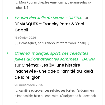
[…] Mon Pourim chez les Americains, par-junes-davis-
du terroir
cohen […]
1
Oeil ravageur – Vanessa
sur
Pourim des Juifs du Maroc - DAFINA
De Loya Stauber
DEMASQUES – Francky Perez & Yoni
5
Gabali
CINEMA
ISRAÉL
2025, l’année la plus
15 février 2026
meurtrière selon le rapport
2
[…] Demasques, par Francky Perez et Yoni Gabali […]
«Tu dis génocide, je dis
d’ADL contre
FRANCE
ISRAÉL
guerre»: La nouvelle
Cinéma, musique, sport, ces célébrités
l’antisémitisme
juives qui ont atteint les sommets - DAFINA
chanson de Boy George
6
ISRAÉL
JUDAISME
FIÈRE, DIGNE ET RÉSILIENTE :
sur
Cinéma: «Les 3M, une histoire
inachevée» Une ode à l’amitié au-delà
POURQUOI JE REVENDIQUE
3
de la religion
MA JUDAÏTE par Thérèse
Tout sur la Nostalgie
ISRAÉL
JUDAISME
Zrihen-Dvir
28 décembre 2025
SOUVENIRS
[…] carrière et croyances religieuses fortes n’a donc rien
7
CE QUI NOUS MANQUE –
d’impossible, bien au contraire. D’Hollywood à Facebook
[…]
Jacques Hadida
4