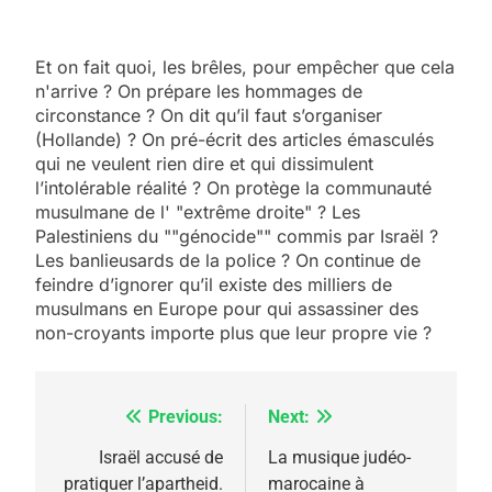
Et on fait quoi, les brêles, pour empêcher que cela
n'arrive ? On prépare les hommages de
circonstance ? On dit qu’il faut s’organiser
(Hollande) ? On pré-écrit des articles émasculés
qui ne veulent rien dire et qui dissimulent
l’intolérable réalité ? On protège la communauté
musulmane de l' "extrême droite" ? Les
Palestiniens du ""génocide"" commis par Israël ?
Les banlieusards de la police ? On continue de
5
feindre d’ignorer qu’il existe des milliers de
2025, l’année la plus
musulmans en Europe pour qui assassiner des
meurtrière selon le
non-croyants importe plus que leur propre vie ?
rapport d’ADL contre
FRANCE
ISRAÉL
l’antisémitisme
Previous:
Next:
Navigation
6
FIÈRE, DIGNE ET RÉSILIENTE :
de
Israël accusé de
La musique judéo-
POURQUOI JE REVENDIQUE
pratiquer l’apartheid.
marocaine à