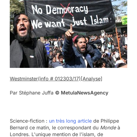
Westminster
(info # 012303/17)
[Analyse]
Par Stéphane Juffa
© Me
tula
N
ews
A
gency
Science-fiction :
un très long article
de Philippe
Bernard ce matin, le correspondant du
Monde
à
Londres. L'unique mention de l'islam, de