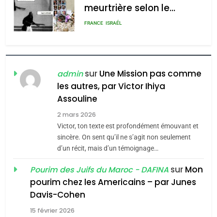
meurtrière selon le
rapport d’ADL contre
FRANCE
ISRAÉL
l’antisémitisme
6
FIÈRE, DIGNE ET RÉSILIENTE :
POURQUOI JE REVENDIQUE
sur
Une Mission pas comme
admin
MA JUDAÏTE par Thérèse
les autres, par Victor Ihiya
ISRAÉL
JUDAISME
Assouline
Zrihen-Dvir
7
2 mars 2026
CE QUI NOUS MANQUE –
Victor, ton texte est profondément émouvant et
Jacques Hadida
sincère. On sent qu’il ne s’agit non seulement
d’un récit, mais d’un témoignage…
JUDAISME
sur
Mon
Pourim des Juifs du Maroc - DAFINA
8
pourim chez les Americains – par Junes
Maroc : Les amandes de
Davis-Cohen
Tafraout, le miel de Tadla
15 février 2026
Azilal consacrés produits
DAFINA
MAROC