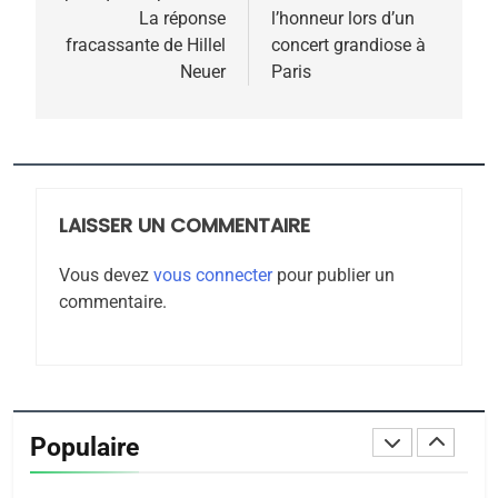
l’article
MA JUDAÏTE par Thérèse
La réponse
l’honneur lors d’un
ISRAÉL
JUDAISME
fracassante de Hillel
concert grandiose à
Zrihen-Dvir
Neuer
Paris
7
CE QUI NOUS MANQUE –
Jacques Hadida
JUDAISME
LAISSER UN COMMENTAIRE
8
Maroc : Les amandes de
Vous devez
vous connecter
pour publier un
Tafraout, le miel de Tadla
commentaire.
Azilal consacrés produits
DAFINA
MAROC
du terroir
1
Oeil ravageur – Vanessa
De Loya Stauber
Populaire
CINEMA
ISRAÉL