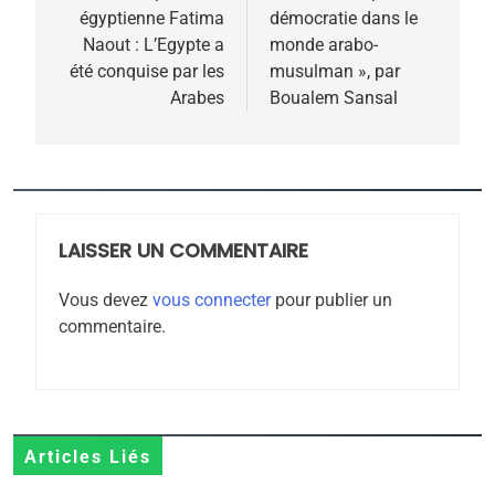
égyptienne Fatima
démocratie dans le
l’article
Naout : L’Egypte a
monde arabo-
été conquise par les
musulman », par
Arabes
Boualem Sansal
5
2025, l’année la plus
meurtrière selon le
rapport d’ADL contre
LAISSER UN COMMENTAIRE
FRANCE
ISRAÉL
l’antisémitisme
Vous devez
vous connecter
pour publier un
6
commentaire.
FIÈRE, DIGNE ET RÉSILIENTE :
POURQUOI JE REVENDIQUE
MA JUDAÏTE par Thérèse
ISRAÉL
JUDAISME
Zrihen-Dvir
7
Articles Liés
CE QUI NOUS MANQUE –