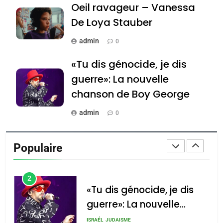
Oeil ravageur – Vanessa
Jacques Hadida
De Loya Stauber
JUDAISME
admin
0
8
Maroc : Les amandes de
«Tu dis génocide, je dis
Tafraout, le miel de Tadla
guerre»: La nouvelle
Azilal consacrés produits
DAFINA
MAROC
chanson de Boy George
du terroir
1
admin
0
Oeil ravageur – Vanessa
Tout sur la Nostalgie
De Loya Stauber
Populaire
admin
CINEMA
ISRAÉL
0
2
Accords d’Isaac: l’alliance
נשיא המדינה יצחק
«Tu dis génocide, je dis
הרצוג נפגש עם
pourrait s’étendre à 13
guerre»: La nouvelle
נשיא ארגנטינה
pays d’Amérique latine
chanson de Boy George
חוויאר מיליי, במשכן
ISRAÉL
JUDAISME