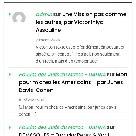
FIÈRE, DIGNE ET RÉSILIENTE :
POURQUOI JE REVENDIQUE
sur
Une Mission pas comme
admin
MA JUDAÏTE par Thérèse
les autres, par Victor Ihiya
ISRAÉL
JUDAISME
Assouline
Zrihen-Dvir
7
2 mars 2026
CE QUI NOUS MANQUE –
Victor, ton texte est profondément émouvant et
Jacques Hadida
sincère. On sent qu’il ne s’agit non seulement
d’un récit, mais d’un témoignage…
JUDAISME
sur
Mon
Pourim des Juifs du Maroc - DAFINA
8
pourim chez les Americains – par Junes
Maroc : Les amandes de
Davis-Cohen
Tafraout, le miel de Tadla
15 février 2026
Azilal consacrés produits
DAFINA
MAROC
[…] Mon Pourim chez les Americains, par-junes-davis-
du terroir
cohen […]
1
Oeil ravageur – Vanessa
sur
Pourim des Juifs du Maroc - DAFINA
De Loya Stauber
DEMASQUES – Francky Perez & Yoni