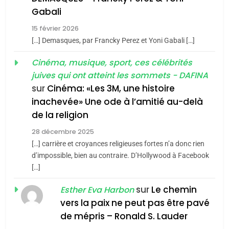
5
Gabali
CINEMA
ISRAÉL
2025, l’année la plus
15 février 2026
meurtrière selon le rapport
2
[…] Demasques, par Francky Perez et Yoni Gabali […]
«Tu dis génocide, je dis
d’ADL contre
FRANCE
ISRAÉL
guerre»: La nouvelle
Cinéma, musique, sport, ces célébrités
l’antisémitisme
juives qui ont atteint les sommets - DAFINA
chanson de Boy George
6
ISRAÉL
JUDAISME
FIÈRE, DIGNE ET RÉSILIENTE :
sur
Cinéma: «Les 3M, une histoire
inachevée» Une ode à l’amitié au-delà
POURQUOI JE REVENDIQUE
3
de la religion
MA JUDAÏTE par Thérèse
Tout sur la Nostalgie
ISRAÉL
JUDAISME
Zrihen-Dvir
28 décembre 2025
SOUVENIRS
[…] carrière et croyances religieuses fortes n’a donc rien
7
CE QUI NOUS MANQUE –
d’impossible, bien au contraire. D’Hollywood à Facebook
[…]
Jacques Hadida
4
Accords d’Isaac:
sur
Le chemin
JUDAISME
Esther Eva Harbon
l’alliance pourrait
vers la paix ne peut pas être pavé
s’étendre à 13 pays
8
de mépris – Ronald S. Lauder
ISRAÉL
JUDAISME
Maroc : Les amandes de
d’Amérique latine