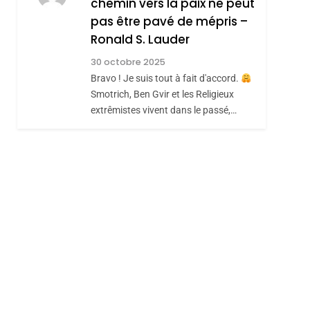
chemin vers la paix ne peut
ISRAÉL
JUDAISME
REVENDIQUE MA
pas être pavé de mépris –
7
CE QUI NOUS
JUDAÏTE Par Thérèse
Ronald S. Lauder
MANQUE – Jacques
Zrihen-Dvir
30 octobre 2025
Hadida
Bravo ! Je suis tout à fait d'accord.
JUDAISME
Smotrich, Ben Gvir et les Religieux
8
extrêmistes vivent dans le passé,…
Maroc : Les Amandes
sémitisme
De Tafraout, Le Miel
De Tadla Azilal
DAFINA
MAROC
Consacrés Produits
Du Terroir
hérèse Zrihen-