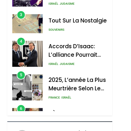
Nouvelle Chanson De
ISRAÉL
JUDAISME
Boy George
3
Tout Sur La Nostalgie
SOUVENIRS
4
Accords D’Isaac:
L’alliance Pourrait
S’étendre À 13 Pays
ISRAÉL
JUDAISME
D’Amérique Latine
5
2025, L’année La Plus
Meurtrière Selon Le
Rapport D’ADL
FRANCE
ISRAÉL
Contre
6
FIÈRE, DIGNE ET
L’antisémitisme
RÉSILIENTE :
POURQUOI JE