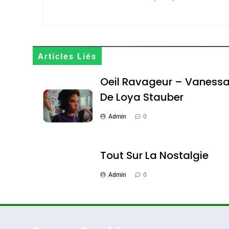
Maroc : Les Amandes D
Terroir
Articles Liés
DAFINA
MAROC
Oeil Ravageur – Vaness
De Loya Stauber
Admin
0
1
Tout Sur La Nostalgie
Admin
0
Oeil Ravageur – Vane
CINEMA
ISRAÉL