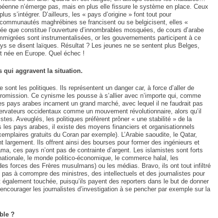
uropéenne n’émerge pas, mais en plus elle fissure le système en place. Ceux
us s’intégrer. D’ailleurs, les « pays d’origine » font tout pour
es communautés maghrébines se francisent ou se belgicisent, elles «
aignée que constitue l’ouverture d’innombrables mosquées, de cours d’arabe
migrées sont instrumentalisées, or les gouvernements participent à ce
ys se disent laïques. Résultat ? Les jeunes ne se sentent plus Belges,
it née en Europe. Quel échec !
 qui aggravent la situation.
 Meurtrière Selon Le Rapport D’ADL Contre L’anti
 sont les politiques. Ils représentent un danger car, à force d’aller de
mission. Ce cynisme les pousse à s’allier avec n’importe qui, comme
es pays arabes incarnent un grand marché, avec lequel il ne faudrait pas
servateurs occidentaux comme un mouvement révolutionnaire, alors qu’il
stes. Aveuglés, les politiques préfèrent prôner « une stabilité » de la
s les pays arabes, il existe des moyens financiers et organisationnels
exemplaires gratuits du Coran par exemple). L’Arabie saoudite, le Qatar,
t largement. Ils offrent ainsi des bourses pour former des ingénieurs et
ama, ces pays n’ont pas de contrainte d’argent. Les islamistes sont forts
nationale, le monde politico-économique, le commerce halal, les
es forces des Frères musulmans) ou les médias. Bravo, ils ont tout infiltré
pas à corrompre des ministres, des intellectuels et des journalistes pour
t également touchée, puisqu’ils payent des reporters dans le but de donner
t encourager les journalistes d’investigation à se pencher par exemple sur la
IENTE : POURQUOI JE REVENDIQUE MA JUDAÏTE Par T
able ?