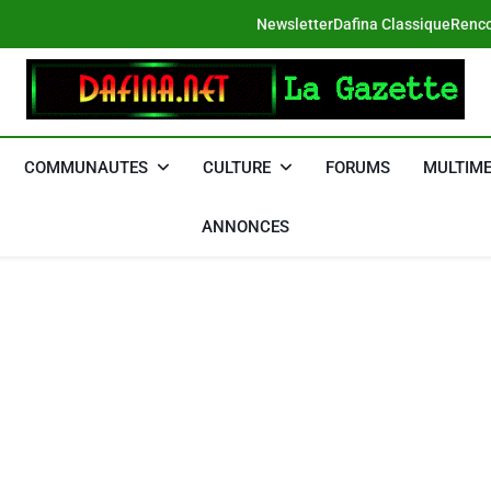
Newsletter
Dafina Classique
Renco
DAFINA
Le Net Des Juifs Du Maroc
COMMUNAUTES
CULTURE
FORUMS
MULTIME
ANNONCES