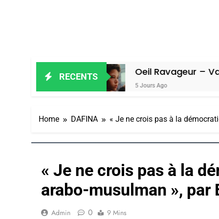
Amiel
Oeil Ravageur – Vanessa De L
RECENTS
5 Jours Ago
Home
DAFINA
« Je ne crois pas à la démocra
« Je ne crois pas à la 
arabo-musulman », par
0
Admin
9 Mins