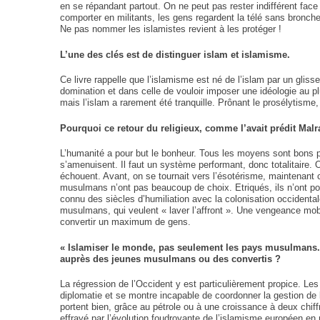
en se répandant partout. On ne peut pas rester indifférent fac
comporter en militants, les gens regardent la télé sans bronche
Ne pas nommer les islamistes revient à les protéger !
L’une des clés est de distinguer islam et islamisme.
Ce livre rappelle que l’islamisme est né de l’islam par un gli
domination et dans celle de vouloir imposer une idéologie au 
mais l’islam a rarement été tranquille. Prônant le prosélytisme,
Pourquoi ce retour du religieux, comme l’avait prédit Mal
L’humanité a pour but le bonheur. Tous les moyens sont bons p
s’amenuisent. Il faut un système performant, donc totalitaire.
échouent. Avant, on se tournait vers l’ésotérisme, maintenant c
musulmans n’ont pas beaucoup de choix. Etriqués, ils n’ont poi
connu des siècles d’humiliation avec la colonisation occidenta
musulmans, qui veulent « laver l’affront ». Une vengeance mobil
convertir un maximum de gens.
« Islamiser le monde, pas seulement les pays musulmans. 
auprès des jeunes musulmans ou des convertis ?
La régression de l’Occident y est particulièrement propice. Les
diplomatie et se montre incapable de coordonner la gestion de
portent bien, grâce au pétrole ou à une croissance à deux chiffr
effrayé par l’évolution foudroyante de l’islamisme européen en