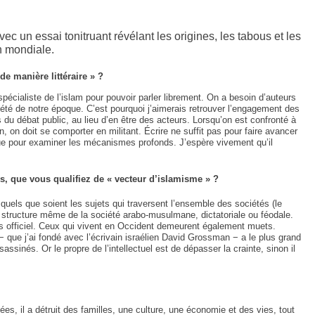
ec un essai tonitruant révélant les origines, les tabous et les
n mondiale.
de manière littéraire » ?
pécialiste de l’islam pour pouvoir parler librement. On a besoin d’auteurs
té de notre époque. C’est pourquoi j’aimerais retrouver l’engagement des
s du débat public, au lieu d’en être des acteurs. Lorsqu’on est confronté à
, on doit se comporter en militant. Écrire ne suffit pas pour faire avancer
ique pour examiner les mécanismes profonds. J’espère vivement qu’il
s, que vous qualifiez de « vecteur d’islamisme » ?
quels que soient les sujets qui traversent l’ensemble des sociétés (le
la structure même de la société arabo-musulmane, dictatoriale ou féodale.
rs officiel. Ceux qui vivent en Occident demeurent également muets.
que j’ai fondé avec l’écrivain israélien David Grossman − a le plus grand
ssinés. Or le propre de l’intellectuel est de dépasser la crainte, sinon il
es, il a détruit des familles, une culture, une économie et des vies, tout