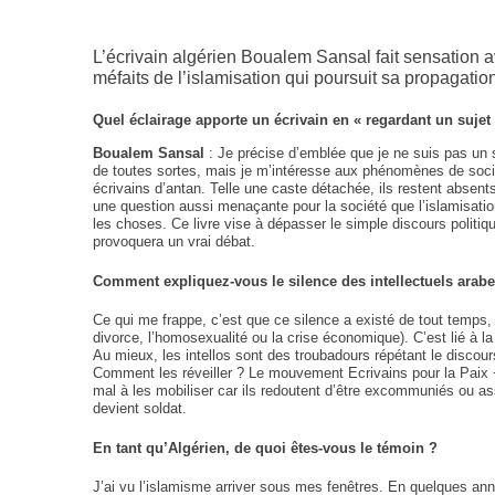
L’écrivain algérien Boualem Sansal fait sensation av
méfaits de l’islamisation qui poursuit sa propagatio
Quel éclairage apporte un écrivain en « regardant un sujet 
Boualem Sansal
: Je précise d’emblée que je ne suis pas un s
de toutes sortes, mais je m’intéresse aux phénomènes de socié
écrivains d’antan. Telle une caste détachée, ils restent absent
une question aussi menaçante pour la société que l’islamisation
les choses. Ce livre vise à dépasser le simple discours polit
provoquera un vrai débat.
Comment expliquez-vous le silence des intellectuels arabe
Ce qui me frappe, c’est que ce silence a existé de tout temps, 
divorce, l’homosexualité ou la crise économique). C’est lié à 
Au mieux, les intellos sont des troubadours répétant le discou
Comment les réveiller ? Le mouvement Ecrivains pour la Paix − 
mal à les mobiliser car ils redoutent d’être excommuniés ou assa
devient soldat.
En tant qu’Algérien, de quoi êtes-vous le témoin ?
J’ai vu l’islamisme arriver sous mes fenêtres. En quelques anné