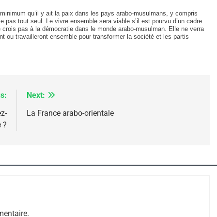
au minimum qu’il y ait la paix dans les pays arabo-musulmans, y compris
as tout seul. Le vivre ensemble sera viable s’il est pourvu d’un cadre
 ne crois pas à la démocratie dans le monde arabo-musulman. Elle ne verra
t ou travailleront ensemble pour transformer la société et les partis
s:
Next:
ez-
La France arabo-orientale
 ?
 – Jacques Hadida
entaire.