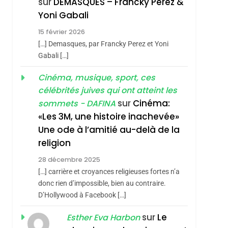
sur
DEMASQUES – Francky Perez &
Nouvelle Chanson De
ISRAÉL
JUDAISME
Yoni Gabali
Boy George
3
15 février 2026
Tout Sur La Nostalgie
[…] Demasques, par Francky Perez et Yoni
SOUVENIRS
Gabali […]
4
Cinéma, musique, sport, ces
Accords D’Isaac:
célébrités juives qui ont atteint les
L’alliance Pourrait
sur
Cinéma:
sommets - DAFINA
S’étendre À 13 Pays
ISRAÉL
JUDAISME
«Les 3M, une histoire inachevée»
D’Amérique Latine
Une ode à l’amitié au-delà de la
5
2025, L’année La Plus
religion
Meurtrière Selon Le
28 décembre 2025
Rapport D’ADL
FRANCE
ISRAÉL
[…] carrière et croyances religieuses fortes n’a
Contre
donc rien d’impossible, bien au contraire.
6
FIÈRE, DIGNE ET
D’Hollywood à Facebook […]
L’antisémitisme
RÉSILIENTE :
sur
Le
Esther Eva Harbon
POURQUOI JE