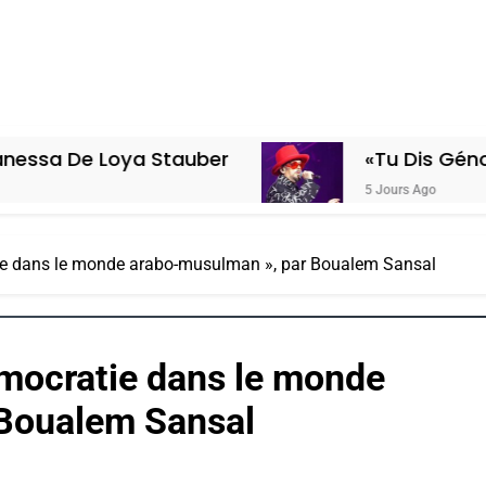
oya Stauber
«Tu Dis Génocide, Je Di
5 Jours Ago
tie dans le monde arabo-musulman », par Boualem Sansal
démocratie dans le monde
 Boualem Sansal