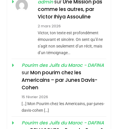
ISRAÉL
JUDAISME
sur
Une Mission pas
admin
REVENDIQUE MA
comme les autres, par
7
CE QUI NOUS
JUDAÏTE Par Thérèse
Victor Ihiya Assouline
MANQUE – Jacques
Zrihen-Dvir
2 mars 2026
Hadida
Victor, ton texte est profondément
JUDAISME
émouvant et sincère. On sent qu’il ne
8
s’agit non seulement d’un récit, mais
Maroc : Les Amandes
d’un témoignage…
De Tafraout, Le Miel
De Tadla Azilal
Pourim des Juifs du Maroc - DAFINA
DAFINA
MAROC
sur
Mon pourim chez les
Consacrés Produits
1
Americains – par Junes Davis-
Oeil Ravageur –
Du Terroir
Cohen
Vanessa De Loya
15 février 2026
Stauber
CINEMA
ISRAÉL
[…] Mon Pourim chez les Americains, par-junes-
2
davis-cohen […]
«Tu Dis Génocide, Je
Pourim des Juifs du Maroc - DAFINA
Dis Guerre»: La