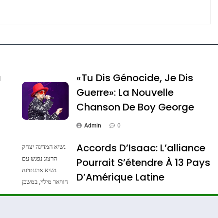
e Tafraout, Le Miel De Tadla Azilal Consacrés P
a
«Tu Dis Génocide, Je Dis
Guerre»: La Nouvelle
Chanson De Boy George
Admin
0
Accords D’Isaac: L’alliance
נשיא המדינה יצחק
הרצוג נפגש עם
Pourrait S’étendre À 13 Pays
נשיא ארגנטינה
ssa De Loya Stauber
D’Amérique Latine
חוויאר מיליי, במשכן
הנשיא בירושלים.
Admin
0
צילום: חיים צח /
לע"מ Photos By