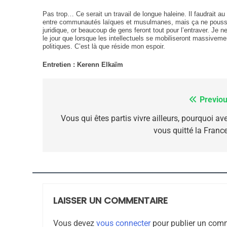
Dvir
Pas trop… Ce serait un travail de longue haleine. Il faudrait 
entre communautés laïques et musulmanes, mais ça ne pousse p
ISRAÉL
JUDAISME
juridique, or beaucoup de gens feront tout pour l’entraver. Je
le jour que lorsque les intellectuels se mobiliseront massivemen
politiques. C’est là que réside mon espoir.
Entretien : Kerenn Elkaïm
7
Previou
Navigation
de
Vous qui êtes partis vivre ailleurs, pourquoi av
vous quitté la France
CE QUI NOUS MANQUE
l’article
JUDAISME
LAISSER UN COMMENTAIRE
8
Vous devez
vous connecter
pour publier un comm