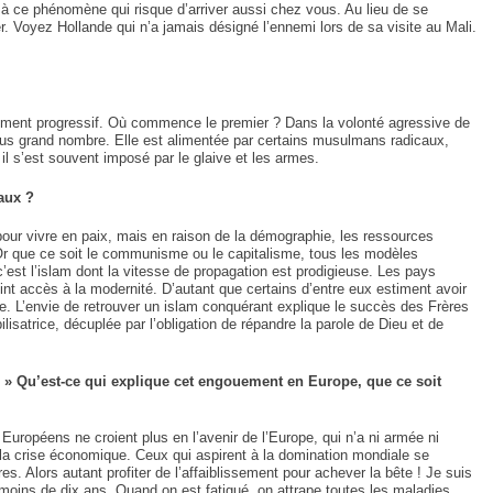
e à ce phénomène qui risque d’arriver aussi chez vous. Au lieu de se
r. Voyez Hollande qui n’a jamais désigné l’ennemi lors de sa visite au Mali.
ssement progressif. Où commence le premier ? Dans la volonté agressive de
plus grand nombre. Elle est alimentée par certains musulmans radicaux,
 il s’est souvent imposé par le glaive et les armes.
raux ?
our vivre en paix, mais en raison de la démographie, les ressources
 Or que ce soit le communisme ou le capitalisme, tous les modèles
’est l’islam dont la vitesse de propagation est prodigieuse. Les pays
nt accès à la modernité. D’autant que certains d’entre eux estiment avoir
le. L’envie de retrouver un islam conquérant explique le succès des Frères
isatrice, décuplée par l’obligation de répandre la parole de Dieu et de
» Qu’est-ce qui explique cet engouement en Europe, que ce soit
 Européens ne croient plus en l’avenir de l’Europe, qui n’a ni armée ni
 la crise économique. Ceux qui aspirent à la domination mondiale se
es. Alors autant profiter de l’affaiblissement pour achever la bête ! Je suis
 moins de dix ans. Quand on est fatigué, on attrape toutes les maladies…