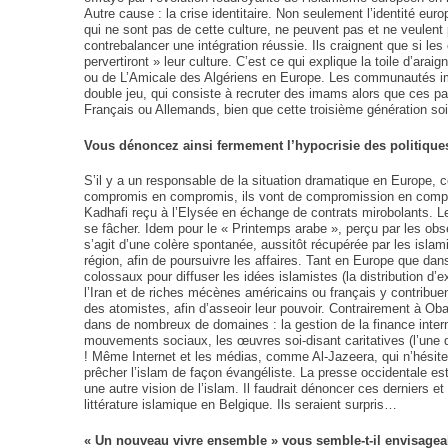
Autre cause : la crise identitaire. Non seulement l’identité e
qui ne sont pas de cette culture, ne peuvent pas et ne veulent pl
contrebalancer une intégration réussie. Ils craignent que si l
pervertiront » leur culture. C’est ce qui explique la toile d’ar
5
ou de L’Amicale des Algériens en Europe. Les communautés im
double jeu, qui consiste à recruter des imams alors que ces pa
Français ou Allemands, bien que cette troisième génération so
Vous dénoncez ainsi fermement l’hypocrisie des politiques
2025, L’année La Plus
S’il y a un responsable de la situation dramatique en Europe, ce
compromis en compromis, ils vont de compromission en compro
FRANCE
ISRAÉL
Kadhafi reçu à l’Elysée en échange de contrats mirobolants. L
se fâcher. Idem pour le « Printemps arabe », perçu par les ob
s’agit d’une colère spontanée, aussitôt récupérée par les islami
région, afin de poursuivre les affaires. Tant en Europe que dan
colossaux pour diffuser les idées islamistes (la distribution d’
l’Iran et de riches mécènes américains ou français y contribuen
des atomistes, afin d’asseoir leur pouvoir. Contrairement à Ob
dans de nombreux de domaines : la gestion de la finance inter
6
mouvements sociaux, les œuvres soi-disant caritatives (l’une d
! Même Internet et les médias, comme Al-Jazeera, qui n’hésite 
prêcher l’islam de façon évangéliste. La presse occidentale es
une autre vision de l’islam. Il faudrait dénoncer ces derniers e
littérature islamique en Belgique. Ils seraient surpris…
FIÈRE, DIGNE ET RÉSIL
« Un nouveau vivre ensemble » vous semble-t-il envisage