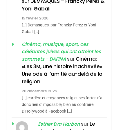
sur
DEMASQUES – Francky Perez &
Nouvelle Chanson De
ISRAÉL
JUDAISME
Yoni Gabali
Boy George
3
15 février 2026
Tout Sur La Nostalgie
[…] Demasques, par Francky Perez et Yoni
SOUVENIRS
Gabali […]
4
Cinéma, musique, sport, ces
Accords D’Isaac:
célébrités juives qui ont atteint les
L’alliance Pourrait
sur
Cinéma:
sommets - DAFINA
S’étendre À 13 Pays
ISRAÉL
JUDAISME
«Les 3M, une histoire inachevée»
D’Amérique Latine
Une ode à l’amitié au-delà de la
5
2025, L’année La Plus
religion
Meurtrière Selon Le
28 décembre 2025
Rapport D’ADL
FRANCE
ISRAÉL
[…] carrière et croyances religieuses fortes n’a
Contre
donc rien d’impossible, bien au contraire.
6
FIÈRE, DIGNE ET
D’Hollywood à Facebook […]
L’antisémitisme
RÉSILIENTE :
sur
Le
Esther Eva Harbon
POURQUOI JE