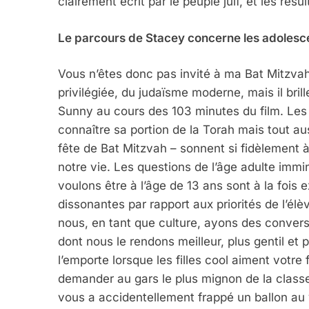
clairement écrit par le peuple juif, et les rés
Le parcours de Stacey concerne les adolesce
Vous n’êtes donc pas invité à ma Bat Mitzvah
privilégiée, du judaïsme moderne, mais il bril
Sunny au cours des 103 minutes du film. Le
connaître sa portion de la Torah mais tout au
fête de Bat Mitzvah – sonnent si fidèlement 
notre vie. Les questions de l’âge adulte immi
voulons être à l’âge de 13 ans sont à la foi
dissonantes par rapport aux priorités de l’é
5
nous, en tant que culture, ayons des convers
dont nous le rendons meilleur, plus gentil et 
l’emporte lorsque les filles cool aiment votre
demander au gars le plus mignon de la class
2025, L’année La Plus
vous a accidentellement frappé un ballon au v