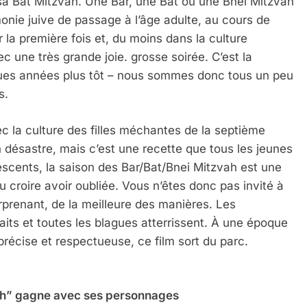
sa Bat Mitzvah. Une Bar, une Bat ou une Bnei Mitzvah
monie juive de passage à l’âge adulte, au cours de
r la première fois et, du moins dans la culture
une très grande joie. grosse soirée. C’est la
ques années plus tôt – nous sommes donc tous un peu
s.
ec la culture des filles méchantes de la septième
désastre, mais c’est une recette que tous les jeunes
escents, la saison des Bar/Bat/Bnei Mitzvah est une
u croire avoir oubliée. Vous n’êtes donc pas invité à
renant, de la meilleure des manières. Les
faits et toutes les blagues atterrissent. À une époque
précise et respectueuse, ce film sort du parc.
vah” gagne avec ses personnages