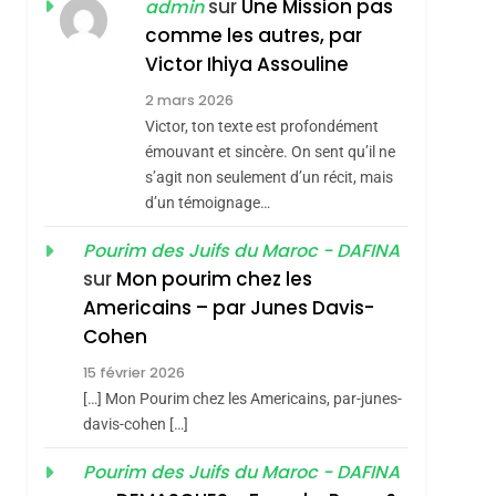
ISRAÉL
JUDAISME
sur
Une Mission pas
admin
REVENDIQUE MA
comme les autres, par
7
CE QUI NOUS
JUDAÏTE Par Thérèse
Victor Ihiya Assouline
MANQUE – Jacques
Zrihen-Dvir
2 mars 2026
Hadida
Victor, ton texte est profondément
JUDAISME
émouvant et sincère. On sent qu’il ne
8
s’agit non seulement d’un récit, mais
Maroc : Les Amandes
d’un témoignage…
De Tafraout, Le Miel
De Tadla Azilal
Pourim des Juifs du Maroc - DAFINA
DAFINA
MAROC
sur
Mon pourim chez les
Consacrés Produits
1
Americains – par Junes Davis-
Oeil Ravageur –
Du Terroir
Cohen
Vanessa De Loya
15 février 2026
Stauber
CINEMA
ISRAÉL
[…] Mon Pourim chez les Americains, par-junes-
2
davis-cohen […]
«Tu Dis Génocide, Je
Pourim des Juifs du Maroc - DAFINA
Dis Guerre»: La