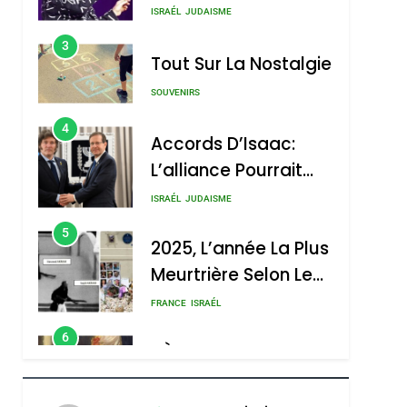
Nouvelle Chanson De
ISRAÉL
JUDAISME
Boy George
3
Tout Sur La Nostalgie
SOUVENIRS
4
Accords D’Isaac:
L’alliance Pourrait
S’étendre À 13 Pays
ISRAÉL
JUDAISME
D’Amérique Latine
5
2025, L’année La Plus
Meurtrière Selon Le
Rapport D’ADL
FRANCE
ISRAÉL
Contre
6
FIÈRE, DIGNE ET
L’antisémitisme
RÉSILIENTE :
POURQUOI JE