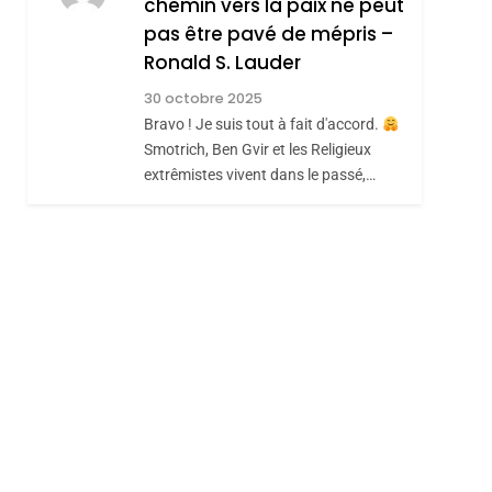
chemin vers la paix ne peut
ISRAÉL
JUDAISME
REVENDIQUE MA
pas être pavé de mépris –
7
CE QUI NOUS
JUDAÏTE Par Thérèse
Ronald S. Lauder
MANQUE – Jacques
Zrihen-Dvir
30 octobre 2025
Hadida
Bravo ! Je suis tout à fait d'accord.
JUDAISME
Smotrich, Ben Gvir et les Religieux
8
extrêmistes vivent dans le passé,…
Maroc : Les Amandes
De Tafraout, Le Miel
De Tadla Azilal
DAFINA
MAROC
Consacrés Produits
Du Terroir