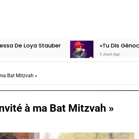
oya Stauber
«Tu Dis Génocide, Je Di
5 Jours Ago
 ma Bat Mitzvah »
invité à ma Bat Mitzvah »