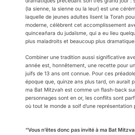
dramatiques précédant son très grand jour : 
(la sienne, la sienne ou la leur) est une céré
laquelle de jeunes adultes lisent la Torah pou
moderne, célèbrent cet accomplissement avec 
quinceañara du judaïsme, qui a eu lieu quel
plus maladroits et beaucoup plus dramatique
Combiner une tradition aussi significative av
année est, honnêtement, une recette pour un 
juifs de 13 ans ont connue. Pour ces préadol
époque que, quinze ans plus tard, on aurait p
ma Bat Mitzvah est comme un flash-back surp
personnages sont en or, les conflits sont par
où tout le monde a soif d’une représentation 
“Vous n’êtes donc pas invité à ma Bat Mitz