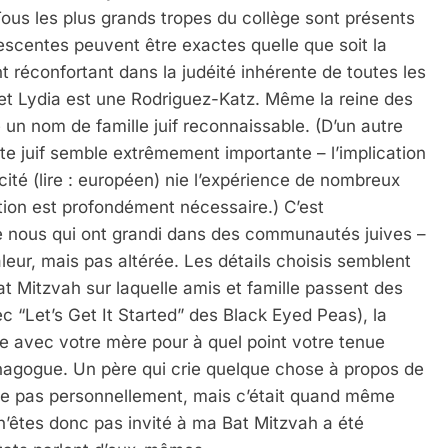
Tous les plus grands tropes du collège sont présents
scentes peuvent être exactes quelle que soit la
t réconfortant dans la judéité inhérente de toutes les
et Lydia est une Rodriguez-Katz. Même la reine des
n nom de famille juif reconnaissable. (D’un autre
xte juif semble extrêmement importante – l’implication
cité (lire : européen) nie l’expérience de nombreux
ation est profondément nécessaire.) C’est
tre nous qui ont grandi dans des communautés juives –
leur, mais pas altérée. Les détails choisis semblent
at Mitzvah sur laquelle amis et famille passent des
c “Let’s Get It Started” des Black Eyed Peas), la
re avec votre mère pour à quel point votre tenue
ynagogue. Un père qui crie quelque chose à propos de
uche pas personnellement, mais c’était quand même
’êtes donc pas invité à ma Bat Mitzvah a été