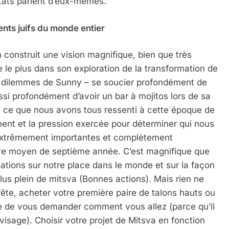
ultats parlent d’eux-mêmes.
nts juifs du monde entier
 construit une vision magnifique, bien que très
le le plus dans son exploration de la transformation de
s dilemmes de Sunny – se soucier profondément de
ssi profondément d’avoir un bar à mojitos lors de sa
à ce que nous avons tous ressenti à cette époque de
nent et la pression exercée pour déterminer qui nous
s extrêmement importantes et complètement
lève moyen de septième année. C’est magnifique que
ations sur notre place dans le monde et sur la façon
plus plein de mitsva (Bonnes actions). Mais rien ne
 fête, acheter votre première paire de talons hauts ou
e de vous demander comment vous allez (parce qu’il
 Meurtrière Selon Le Rapport D’ADL Contre L’anti
isage). Choisir votre projet de Mitsva en fonction