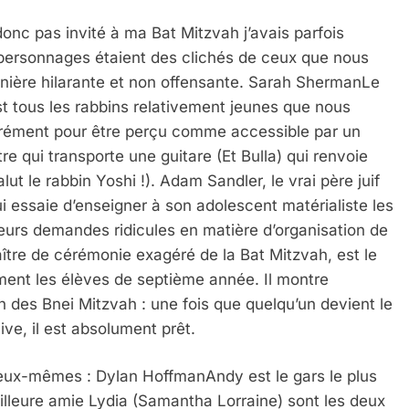
 donc pas invité à ma Bat Mitzvah j’avais parfois
 personnages étaient des clichés de ceux que nous
nière hilarante et non offensante. Sarah ShermanLe
st tous les rabbins relativement jeunes que nous
érément pour être perçu comme accessible par un
e qui transporte une guitare (Et Bulla) qui renvoie
ut le rabbin Yoshi !). Adam Sandler, le vrai père juif
ui essaie d’enseigner à son adolescent matérialiste les
leurs demandes ridicules en matière d’organisation de
tre de cérémonie exagéré de la Bat Mitzvah, est le
ment les élèves de septième année. Il montre
n des Bnei Mitzvah : une fois que quelqu’un devient le
e, il est absolument prêt.
eux-mêmes : Dylan HoffmanAndy est le gars le plus
illeure amie Lydia (Samantha Lorraine) sont les deux