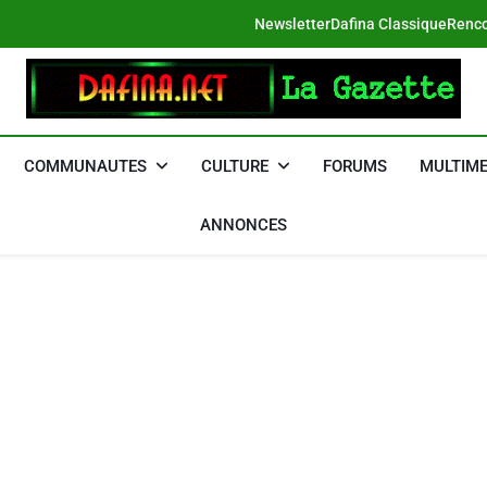
Newsletter
Dafina Classique
Renco
DAFINA
Le Net Des Juifs Du Maroc
COMMUNAUTES
CULTURE
FORUMS
MULTIME
ANNONCES