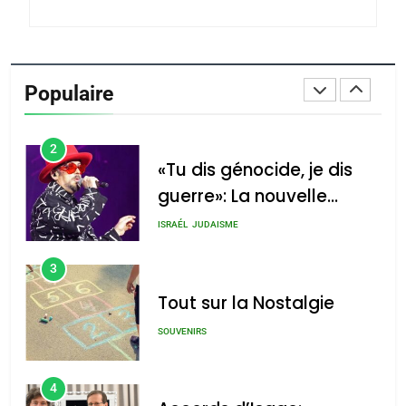
du terroir
1
Oeil ravageur – Vanessa
De Loya Stauber
Populaire
CINEMA
ISRAÉL
2
«Tu dis génocide, je dis
guerre»: La nouvelle
chanson de Boy George
ISRAÉL
JUDAISME
3
Tout sur la Nostalgie
SOUVENIRS
4