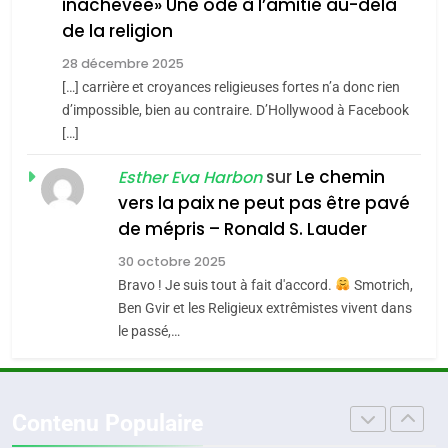
inachevée» Une ode à l’amitié au-delà
POURQUOI JE REVENDIQUE
3
de la religion
MA JUDAÏTE par Thérèse
Tout sur la Nostalgie
ISRAÉL
JUDAISME
Zrihen-Dvir
28 décembre 2025
SOUVENIRS
[…] carrière et croyances religieuses fortes n’a donc rien
7
CE QUI NOUS MANQUE –
d’impossible, bien au contraire. D’Hollywood à Facebook
[…]
Jacques Hadida
4
Accords d’Isaac:
sur
Le chemin
JUDAISME
Esther Eva Harbon
l’alliance pourrait
vers la paix ne peut pas être pavé
s’étendre à 13 pays
8
de mépris – Ronald S. Lauder
ISRAÉL
JUDAISME
Maroc : Les amandes de
d’Amérique latine
30 octobre 2025
Tafraout, le miel de Tadla
5
Bravo ! Je suis tout à fait d'accord.
Smotrich,
2025, l’année la plus
Azilal consacrés produits
DAFINA
MAROC
Ben Gvir et les Religieux extrêmistes vivent dans
meurtrière selon le
du terroir
le passé,…
rapport d’ADL contre
1
FRANCE
ISRAÉL
Oeil ravageur – Vanessa De
l’antisémitisme
Loya Stauber
6
Contenu Populaire
FIÈRE, DIGNE ET RÉSILIENTE :
CINEMA
ISRAÉL