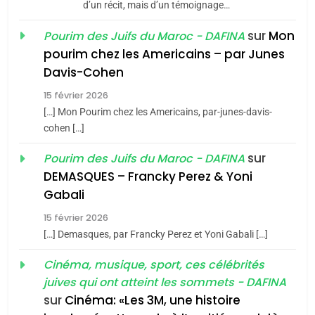
d’un récit, mais d’un témoignage…
JUDAISME
sur
Mon
Pourim des Juifs du Maroc - DAFINA
8
pourim chez les Americains – par Junes
Maroc : Les amandes de
Davis-Cohen
Tafraout, le miel de Tadla
15 février 2026
Azilal consacrés produits
DAFINA
MAROC
[…] Mon Pourim chez les Americains, par-junes-davis-
du terroir
cohen […]
1
Oeil ravageur – Vanessa
sur
Pourim des Juifs du Maroc - DAFINA
De Loya Stauber
DEMASQUES – Francky Perez & Yoni
5
Gabali
CINEMA
ISRAÉL
2025, l’année la plus
15 février 2026
meurtrière selon le rapport
2
[…] Demasques, par Francky Perez et Yoni Gabali […]
«Tu dis génocide, je dis
d’ADL contre
FRANCE
ISRAÉL
guerre»: La nouvelle
Cinéma, musique, sport, ces célébrités
l’antisémitisme
juives qui ont atteint les sommets - DAFINA
chanson de Boy George
6
ISRAÉL
JUDAISME
FIÈRE, DIGNE ET RÉSILIENTE :
sur
Cinéma: «Les 3M, une histoire