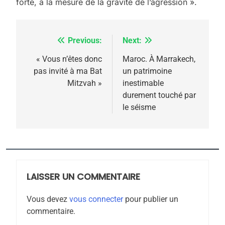
meurtrière selon le
forte, à la mesure de la gravité de l’agression ».
rapport d’ADL contre
FRANCE
ISRAÉL
l’antisémitisme
Previous:
Next:
Navigation
6
FIÈRE, DIGNE ET RÉSILIENTE :
de
« Vous n’êtes donc
Maroc. À Marrakech,
POURQUOI JE REVENDIQUE
pas invité à ma Bat
un patrimoine
l’article
MA JUDAÏTE par Thérèse
Mitzvah »
inestimable
ISRAÉL
JUDAISME
durement touché par
Zrihen-Dvir
le séisme
7
CE QUI NOUS MANQUE –
Jacques Hadida
JUDAISME
LAISSER UN COMMENTAIRE
8
Maroc : Les amandes de
Vous devez
vous connecter
pour publier un
Tafraout, le miel de Tadla
commentaire.
Azilal consacrés produits
DAFINA
MAROC