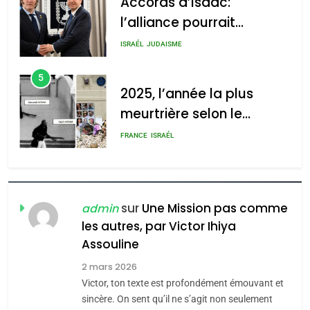
Accords d’Isaac:
l’alliance pourrait
s’étendre à 13 pays
ISRAÉL
JUDAISME
d’Amérique latine
5
2025, l’année la plus
meurtrière selon le
rapport d’ADL contre
FRANCE
ISRAÉL
l’antisémitisme
6
FIÈRE, DIGNE ET RÉSILIENTE :
POURQUOI JE REVENDIQUE
sur
Une Mission pas comme
admin
MA JUDAÏTE par Thérèse
les autres, par Victor Ihiya
ISRAÉL
JUDAISME
Assouline
Zrihen-Dvir
7
2 mars 2026
CE QUI NOUS MANQUE –
Victor, ton texte est profondément émouvant et
Jacques Hadida
sincère. On sent qu’il ne s’agit non seulement