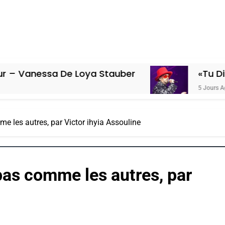
e Loya Stauber
«Tu Dis Génocide, Je
5 Jours Ago
 les autres, par Victor ihyia Assouline
pas comme les autres, par