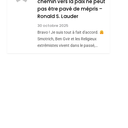
chemin vers la paix ne peut
ISRAÉL
JUDAISME
REVENDIQUE MA
pas être pavé de mépris –
7
CE QUI NOUS
JUDAÏTE Par Thérèse
Ronald S. Lauder
MANQUE – Jacques
Zrihen-Dvir
30 octobre 2025
Hadida
Bravo ! Je suis tout à fait d'accord.
JUDAISME
Smotrich, Ben Gvir et les Religieux
8
extrêmistes vivent dans le passé,…
Maroc : Les Amandes
De Tafraout, Le Miel
De Tadla Azilal
DAFINA
MAROC
Consacrés Produits
Du Terroir