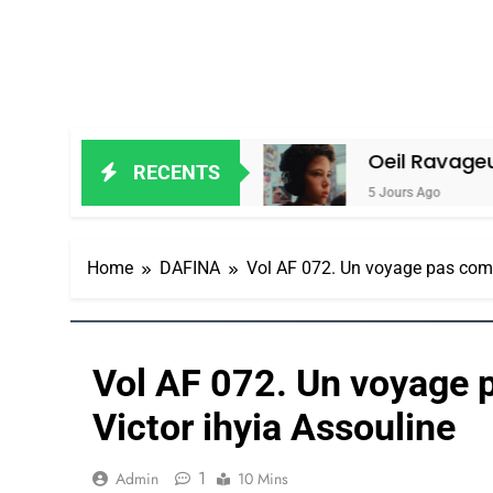
ain Amiel
Oeil Ravageur – Vanessa D
RECENTS
5 Jours Ago
Home
DAFINA
Vol AF 072. Un voyage pas comme
Vol AF 072. Un voyage 
Victor ihyia Assouline
1
Admin
10 Mins