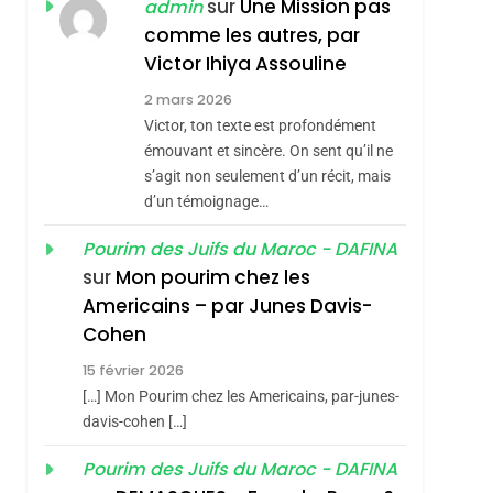
ISRAÉL
JUDAISME
sur
Une Mission pas
admin
REVENDIQUE MA
comme les autres, par
7
CE QUI NOUS
JUDAÏTE Par Thérèse
Victor Ihiya Assouline
MANQUE – Jacques
Zrihen-Dvir
2 mars 2026
Hadida
Victor, ton texte est profondément
JUDAISME
émouvant et sincère. On sent qu’il ne
8
s’agit non seulement d’un récit, mais
Maroc : Les Amandes
d’un témoignage…
De Tafraout, Le Miel
De Tadla Azilal
Pourim des Juifs du Maroc - DAFINA
DAFINA
MAROC
sur
Mon pourim chez les
Consacrés Produits
1
Americains – par Junes Davis-
Oeil Ravageur –
Du Terroir
Cohen
Vanessa De Loya
15 février 2026
Stauber
CINEMA
ISRAÉL
[…] Mon Pourim chez les Americains, par-junes-
2
davis-cohen […]
«Tu Dis Génocide, Je
Pourim des Juifs du Maroc - DAFINA
Dis Guerre»: La