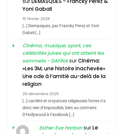
sur
DEMASQUES – Francky Perez &
Nouvelle Chanson De
ISRAÉL
JUDAISME
Yoni Gabali
Boy George
3
15 février 2026
Tout Sur La Nostalgie
[…] Demasques, par Francky Perez et Yoni
SOUVENIRS
Gabali […]
4
Cinéma, musique, sport, ces
Accords D’Isaac:
célébrités juives qui ont atteint les
L’alliance Pourrait
sur
Cinéma:
sommets - DAFINA
S’étendre À 13 Pays
ISRAÉL
JUDAISME
«Les 3M, une histoire inachevée»
D’Amérique Latine
Une ode à l’amitié au-delà de la
5
2025, L’année La Plus
religion
Meurtrière Selon Le
28 décembre 2025
Rapport D’ADL
FRANCE
ISRAÉL
[…] carrière et croyances religieuses fortes n’a
Contre
donc rien d’impossible, bien au contraire.
6
FIÈRE, DIGNE ET
D’Hollywood à Facebook […]
L’antisémitisme
RÉSILIENTE :
sur
Le
Esther Eva Harbon
POURQUOI JE