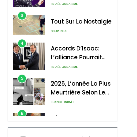
Nouvelle Chanson De
ISRAÉL
JUDAISME
Boy George
3
Tout Sur La Nostalgie
SOUVENIRS
4
Accords D’Isaac:
L’alliance Pourrait
S’étendre À 13 Pays
ISRAÉL
JUDAISME
D’Amérique Latine
5
2025, L’année La Plus
Meurtrière Selon Le
Rapport D’ADL
FRANCE
ISRAÉL
Contre
6
FIÈRE, DIGNE ET
L’antisémitisme
RÉSILIENTE :
POURQUOI JE