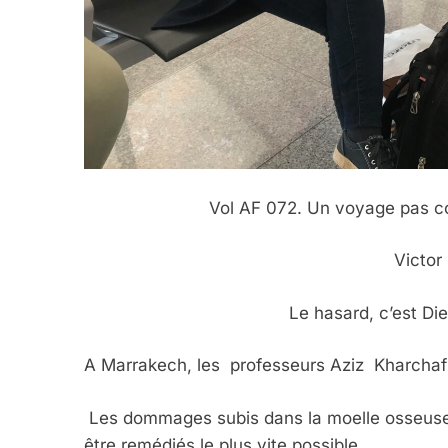
Vol AF 072. Un voyage pas comme
Victor ihyia Ass
Le hasard, c’est Dieu qui voya
A Marrakech, les professeurs Aziz Kharchaf
Les dommages subis dans la moelle osseuse
être remédiés le plus vite possible.