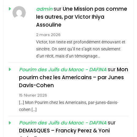
Jacques Hadida
sur
Une Mission pas comme
admin
les autres, par Victor Ihiya
JUDAISME
Assouline
8
2 mars 2026
Maroc : Les amandes de
Victor, ton texte est profondément émouvant et
Tafraout, le miel de Tadla
sincère. On sent qu’il ne s’agit non seulement
Azilal consacrés produits
d’un récit, mais d’un témoignage…
DAFINA
MAROC
du terroir
sur
Mon
Pourim des Juifs du Maroc - DAFINA
1
pourim chez les Americains – par Junes
Oeil ravageur – Vanessa
Davis-Cohen
De Loya Stauber
15 février 2026
5
CINEMA
ISRAÉL
2025, l’année la plus
[…] Mon Pourim chez les Americains, par-junes-davis-
cohen […]
meurtrière selon le rapport
2
«Tu dis génocide, je dis
d’ADL contre
sur
Pourim des Juifs du Maroc - DAFINA
FRANCE
ISRAÉL
guerre»: La nouvelle
l’antisémitisme
DEMASQUES – Francky Perez & Yoni