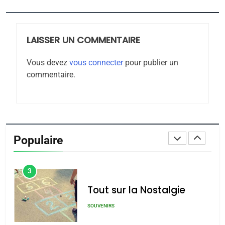
Azilal consacrés produits
DAFINA
MAROC
du terroir
LAISSER UN COMMENTAIRE
1
Oeil ravageur – Vanessa
Vous devez
vous connecter
pour publier un
De Loya Stauber
commentaire.
CINEMA
ISRAÉL
2
«Tu dis génocide, je dis
guerre»: La nouvelle
Populaire
chanson de Boy George
ISRAÉL
JUDAISME
3
Tout sur la Nostalgie
SOUVENIRS