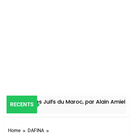
Histoire des Juifs du Maroc, par Alain Amiel
RECENTS
5 Jours Ago
Home
DAFINA