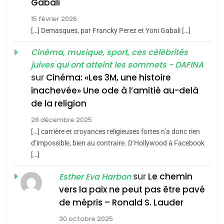
chanson de Boy George
6
Gabali
ISRAÉL
JUDAISME
FIÈRE, DIGNE ET RÉSILIENTE :
15 février 2026
POURQUOI JE REVENDIQUE
3
[…] Demasques, par Francky Perez et Yoni Gabali […]
MA JUDAÏTE par Thérèse
Tout sur la Nostalgie
ISRAÉL
JUDAISME
Cinéma, musique, sport, ces célébrités
Zrihen-Dvir
SOUVENIRS
juives qui ont atteint les sommets - DAFINA
7
CE QUI NOUS MANQUE –
sur
Cinéma: «Les 3M, une histoire
inachevée» Une ode à l’amitié au-delà
Jacques Hadida
4
Accords d’Isaac:
de la religion
JUDAISME
l’alliance pourrait
28 décembre 2025
s’étendre à 13 pays
[…] carrière et croyances religieuses fortes n’a donc rien
8
ISRAÉL
JUDAISME
Maroc : Les amandes de
d’impossible, bien au contraire. D’Hollywood à Facebook
d’Amérique latine
[…]
Tafraout, le miel de Tadla
5
2025, l’année la plus
Azilal consacrés produits
sur
Le chemin
DAFINA
MAROC
Esther Eva Harbon
meurtrière selon le
du terroir
vers la paix ne peut pas être pavé
rapport d’ADL contre
1
de mépris – Ronald S. Lauder
FRANCE
ISRAÉL
Oeil ravageur – Vanessa De
l’antisémitisme
30 octobre 2025