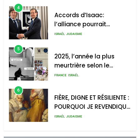
4
Accords d’Isaac:
l’alliance pourrait
s’étendre à 13 pays
ISRAÉL
JUDAISME
d’Amérique latine
5
2025, l’année la plus
meurtrière selon le
rapport d’ADL contre
FRANCE
ISRAÉL
l’antisémitisme
6
FIÈRE, DIGNE ET RÉSILIENTE :
POURQUOI JE REVENDIQUE
MA JUDAÏTE par Thérèse
ISRAÉL
JUDAISME
Zrihen-Dvir
7
CE QUI NOUS MANQUE –