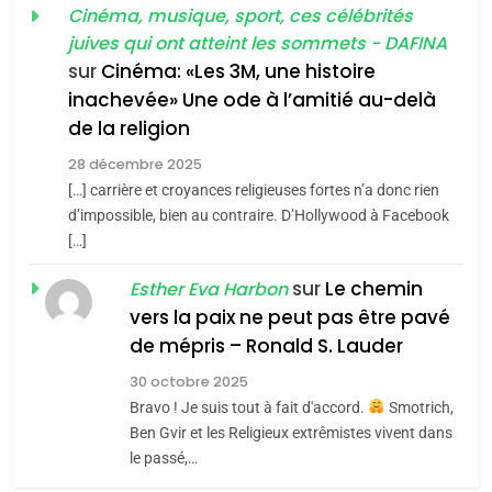
guerre»: La nouvelle
Cinéma, musique, sport, ces célébrités
l’antisémitisme
juives qui ont atteint les sommets - DAFINA
chanson de Boy George
6
ISRAÉL
JUDAISME
FIÈRE, DIGNE ET RÉSILIENTE :
sur
Cinéma: «Les 3M, une histoire
inachevée» Une ode à l’amitié au-delà
POURQUOI JE REVENDIQUE
3
de la religion
MA JUDAÏTE par Thérèse
Tout sur la Nostalgie
ISRAÉL
JUDAISME
Zrihen-Dvir
28 décembre 2025
SOUVENIRS
[…] carrière et croyances religieuses fortes n’a donc rien
7
CE QUI NOUS MANQUE –
d’impossible, bien au contraire. D’Hollywood à Facebook
[…]
Jacques Hadida
4
Accords d’Isaac:
sur
Le chemin
JUDAISME
Esther Eva Harbon
l’alliance pourrait
vers la paix ne peut pas être pavé
s’étendre à 13 pays
8
de mépris – Ronald S. Lauder
ISRAÉL
JUDAISME
Maroc : Les amandes de
d’Amérique latine
30 octobre 2025
Tafraout, le miel de Tadla
5
Bravo ! Je suis tout à fait d'accord.
Smotrich,
2025, l’année la plus
Azilal consacrés produits
DAFINA
MAROC
Ben Gvir et les Religieux extrêmistes vivent dans
meurtrière selon le
du terroir
le passé,…
rapport d’ADL contre
1
FRANCE
ISRAÉL