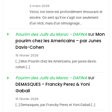
7
2 mars 2026
CE QUI NOUS MANQUE –
Victor, ton texte est profondément émouvant et
Jacques Hadida
sincère. On sent qu’il ne s’agit non seulement
d’un récit, mais d’un témoignage…
JUDAISME
sur
Mon
Pourim des Juifs du Maroc - DAFINA
8
pourim chez les Americains – par Junes
Maroc : Les amandes de
Davis-Cohen
Tafraout, le miel de Tadla
15 février 2026
Azilal consacrés produits
DAFINA
MAROC
[…] Mon Pourim chez les Americains, par-junes-davis-
du terroir
cohen […]
1
Oeil ravageur – Vanessa
sur
Pourim des Juifs du Maroc - DAFINA
De Loya Stauber
DEMASQUES – Francky Perez & Yoni
5
Gabali
CINEMA
ISRAÉL
2025, l’année la plus
15 février 2026
meurtrière selon le rapport
2
[…] Demasques, par Francky Perez et Yoni Gabali […]
«Tu dis génocide, je dis
d’ADL contre
FRANCE
ISRAÉL