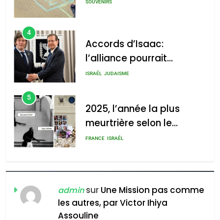
SOUVENIRS
4
Accords d’Isaac:
l’alliance pourrait
s’étendre à 13 pays
ISRAÉL
JUDAISME
d’Amérique latine
5
2025, l’année la plus
meurtrière selon le
rapport d’ADL contre
FRANCE
ISRAÉL
l’antisémitisme
6
FIÈRE, DIGNE ET RÉSILIENTE :
POURQUOI JE REVENDIQUE
sur
Une Mission pas comme
admin
MA JUDAÏTE par Thérèse
les autres, par Victor Ihiya
ISRAÉL
JUDAISME
Assouline
Zrihen-Dvir