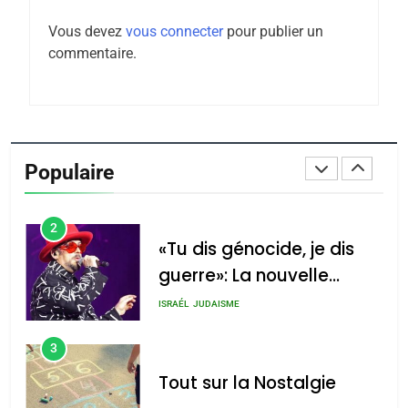
Maroc : Les amandes de
Vous devez
vous connecter
pour publier un
Tafraout, le miel de Tadla
commentaire.
Azilal consacrés produits
DAFINA
MAROC
du terroir
1
Oeil ravageur – Vanessa
De Loya Stauber
Populaire
CINEMA
ISRAÉL
2
«Tu dis génocide, je dis
guerre»: La nouvelle
chanson de Boy George
ISRAÉL
JUDAISME
3
Tout sur la Nostalgie