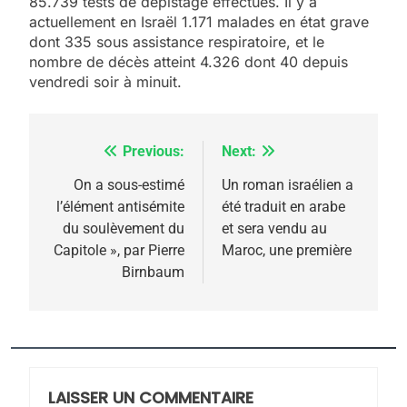
85.739 tests de dépistage effectués. Il y a
actuellement en Israël 1.171 malades en état grave
5
dont 335 sous assistance respiratoire, et le
2025, l’année la plus
nombre de décès atteint 4.326 dont 40 depuis
meurtrière selon le
vendredi soir à minuit.
rapport d’ADL contre
FRANCE
ISRAÉL
l’antisémitisme
Previous:
Next:
Navigation
6
FIÈRE, DIGNE ET RÉSILIENTE :
de
On a sous-estimé
Un roman israélien a
POURQUOI JE REVENDIQUE
l’élément antisémite
été traduit en arabe
l’article
MA JUDAÏTE par Thérèse
du soulèvement du
et sera vendu au
ISRAÉL
JUDAISME
Capitole », par Pierre
Maroc, une première
Zrihen-Dvir
Birnbaum
7
CE QUI NOUS MANQUE –
Jacques Hadida
JUDAISME
LAISSER UN COMMENTAIRE
8