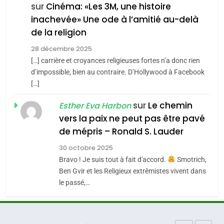
FIÈRE, DIGNE ET RÉSILIENTE :
sur
Cinéma: «Les 3M, une histoire
inachevée» Une ode à l’amitié au-delà
POURQUOI JE REVENDIQUE
3
de la religion
MA JUDAÏTE par Thérèse
Tout sur la Nostalgie
ISRAÉL
JUDAISME
Zrihen-Dvir
28 décembre 2025
SOUVENIRS
[…] carrière et croyances religieuses fortes n’a donc rien
7
CE QUI NOUS MANQUE –
d’impossible, bien au contraire. D’Hollywood à Facebook
[…]
Jacques Hadida
4
Accords d’Isaac:
sur
Le chemin
JUDAISME
Esther Eva Harbon
l’alliance pourrait
vers la paix ne peut pas être pavé
s’étendre à 13 pays
8
de mépris – Ronald S. Lauder
ISRAÉL
JUDAISME
Maroc : Les amandes de
d’Amérique latine
30 octobre 2025
Tafraout, le miel de Tadla
5
Bravo ! Je suis tout à fait d'accord.
Smotrich,
2025, l’année la plus
Azilal consacrés produits
DAFINA
MAROC
Ben Gvir et les Religieux extrêmistes vivent dans
meurtrière selon le
du terroir
le passé,…
rapport d’ADL contre
1
FRANCE
ISRAÉL
Oeil ravageur – Vanessa De
l’antisémitisme
Loya Stauber
6