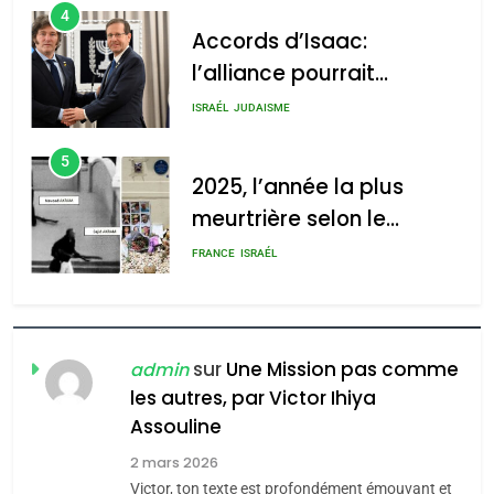
4
Accords d’Isaac:
l’alliance pourrait
s’étendre à 13 pays
ISRAÉL
JUDAISME
d’Amérique latine
5
2025, l’année la plus
meurtrière selon le
rapport d’ADL contre
FRANCE
ISRAÉL
l’antisémitisme
6
FIÈRE, DIGNE ET RÉSILIENTE :
POURQUOI JE REVENDIQUE
sur
Une Mission pas comme
admin
MA JUDAÏTE par Thérèse
les autres, par Victor Ihiya
ISRAÉL
JUDAISME
Assouline
Zrihen-Dvir
7
2 mars 2026
CE QUI NOUS MANQUE –
Victor, ton texte est profondément émouvant et