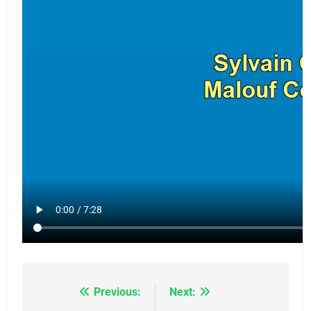
Previous:
Next:
Navigation
5