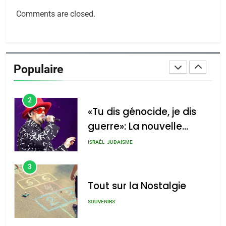
Azilal consacrés produits
DAFINA
MAROC
Comments are closed.
du terroir
1
Oeil ravageur – Vanessa
De Loya Stauber
Populaire
CINEMA
ISRAÉL
2
«Tu dis génocide, je dis
guerre»: La nouvelle
chanson de Boy George
ISRAÉL
JUDAISME
3
Tout sur la Nostalgie
SOUVENIRS