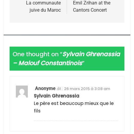
2025, l’année la plus
de
La communaute
Emil Zrihan at the
juive du Maroc
Cantors Concert
meurtrière selon le
l’article
rapport d’ADL contre
FRANCE
ISRAÉL
l’antisémitisme
6
FIÈRE, DIGNE ET RÉSILIENTE :
POURQUOI JE REVENDIQUE
One thought on “
Sylvain Ghrenassia
MA JUDAÏTE par Thérèse
ISRAÉL
JUDAISME
– Malouf Constantinois
”
Zrihen-Dvir
7
CE QUI NOUS MANQUE –
Anonyme
26 mars 2015 à 3:08 am
dit :
Jacques Hadida
Sylvain Ghrenassia
JUDAISME
Le père est beaucoup mieux que le
fils
8
Maroc : Les amandes de
Tafraout, le miel de Tadla