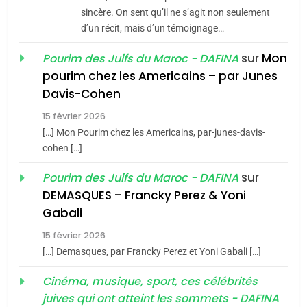
Jacques Hadida
sincère. On sent qu’il ne s’agit non seulement
d’un récit, mais d’un témoignage…
JUDAISME
sur
Mon
Pourim des Juifs du Maroc - DAFINA
8
pourim chez les Americains – par Junes
Maroc : Les amandes de
Davis-Cohen
Tafraout, le miel de Tadla
15 février 2026
Azilal consacrés produits
DAFINA
MAROC
[…] Mon Pourim chez les Americains, par-junes-davis-
du terroir
cohen […]
1
Oeil ravageur – Vanessa
sur
Pourim des Juifs du Maroc - DAFINA
De Loya Stauber
DEMASQUES – Francky Perez & Yoni
5
Gabali
CINEMA
ISRAÉL
2025, l’année la plus
15 février 2026
meurtrière selon le rapport
2
[…] Demasques, par Francky Perez et Yoni Gabali […]
«Tu dis génocide, je dis
d’ADL contre
FRANCE
ISRAÉL
guerre»: La nouvelle
Cinéma, musique, sport, ces célébrités
l’antisémitisme
juives qui ont atteint les sommets - DAFINA
chanson de Boy George
6
ISRAÉL
JUDAISME