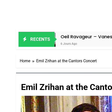
el
Oeil Ravageur – Vanessa De Loya
RECENTS
6 Jours Ago
Home
Emil Zrihan at the Cantors Concert
Emil Zrihan at the Cant