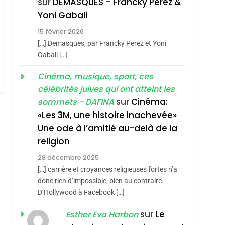
Nouvelle Chanson De
sur
DEMASQUES – Francky Perez &
ISRAÉL
JUDAISME
Boy George
Yoni Gabali
3
Tout Sur La Nostalgie
15 février 2026
[…] Demasques, par Francky Perez et Yoni
SOUVENIRS
Gabali […]
4
Accords D’Isaac:
Cinéma, musique, sport, ces
L’alliance Pourrait
célébrités juives qui ont atteint les
sur
Cinéma:
sommets - DAFINA
S’étendre À 13 Pays
ISRAÉL
JUDAISME
«Les 3M, une histoire inachevée»
D’Amérique Latine
5
Une ode à l’amitié au-delà de la
2025, L’année La Plus
religion
Meurtrière Selon Le
roduits Du
28 décembre 2025
Rapport D’ADL
FRANCE
ISRAÉL
[…] carrière et croyances religieuses fortes n’a
Contre
donc rien d’impossible, bien au contraire.
6
FIÈRE, DIGNE ET
L’antisémitisme
D’Hollywood à Facebook […]
RÉSILIENTE :
sur
Le
Esther Eva Harbon
POURQUOI JE
ISRAÉL
JUDAISME