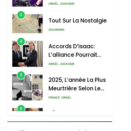
Nouvelle Chanson De
ISRAÉL
JUDAISME
Boy George
3
Tout Sur La Nostalgie
SOUVENIRS
4
Accords D’Isaac:
L’alliance Pourrait
S’étendre À 13 Pays
ISRAÉL
JUDAISME
D’Amérique Latine
5
2025, L’année La Plus
Meurtrière Selon Le
Rapport D’ADL
FRANCE
ISRAÉL
Contre
6
FIÈRE, DIGNE ET
L’antisémitisme
RÉSILIENTE :
sémitisme
POURQUOI JE
ISRAÉL
JUDAISME