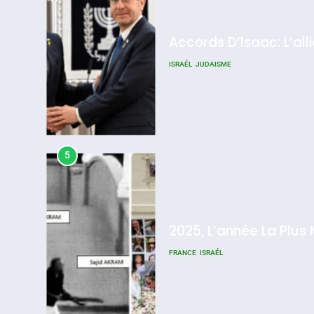
Accords D’Isaac: L’all
ISRAÉL
JUDAISME
5
2025, L’année La Plus
FRANCE
ISRAÉL