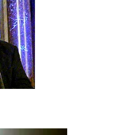
 Meurtrière Selon Le Rapport D’ADL Contre L’anti