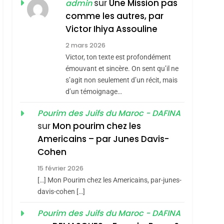
sur
Une Mission pas
admin
REVENDIQUE MA
7
comme les autres, par
CE QUI NOUS
JUDAÏTE Par Thérèse
Victor Ihiya Assouline
MANQUE – Jacques
Zrihen-Dvir
2 mars 2026
Hadida
JUDAISME
Victor, ton texte est profondément
émouvant et sincère. On sent qu’il ne
8
Maroc : Les Amandes
s’agit non seulement d’un récit, mais
d’un témoignage…
De Tafraout, Le Miel
De Tadla Azilal
DAFINA
MAROC
hérèse Zrihen-
Pourim des Juifs du Maroc - DAFINA
Consacrés Produits
sur
Mon pourim chez les
1
Oeil Ravageur –
Du Terroir
Americains – par Junes Davis-
Vanessa De Loya
Cohen
Stauber
15 février 2026
CINEMA
ISRAÉL
[…] Mon Pourim chez les Americains, par-junes-
2
davis-cohen […]
«Tu Dis Génocide, Je
Dis Guerre»: La
Pourim des Juifs du Maroc - DAFINA