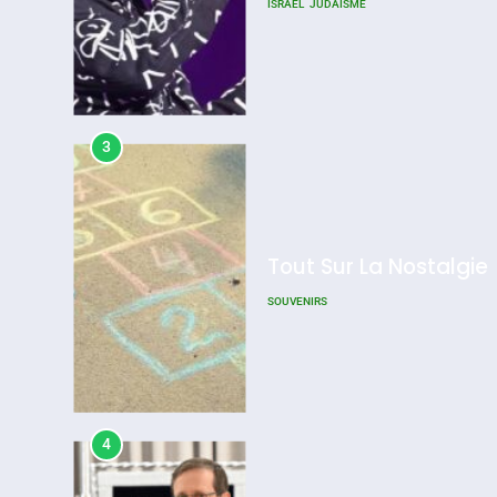
ISRAÉL
JUDAISME
3
Tout Sur La Nostalgie
SOUVENIRS
4