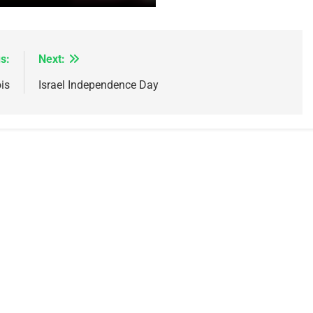
 – Jacques Hadida
s:
Next:
is
Israel Independence Day
e Tafraout, Le Miel De Tadla Azilal Consacrés P