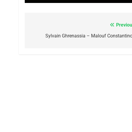
CE QUI NOUS MANQUE
Previou
Navigation
JUDAISME
de
Sylvain Ghrenassia – Malouf Constantino
l’article
8
Maroc : Les Amandes D
Terroir
DAFINA
MAROC