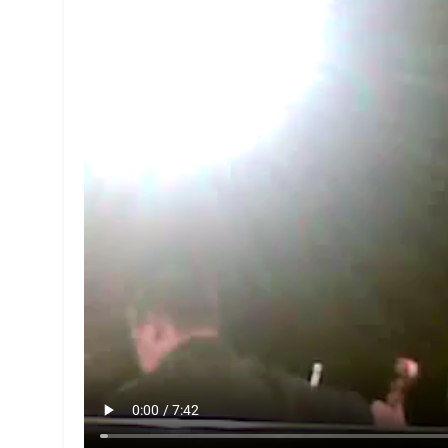
FRANCE
ISRAÉL
6
FIÈRE, DIGNE ET RÉSIL
Dvir
ISRAÉL
JUDAISME
7