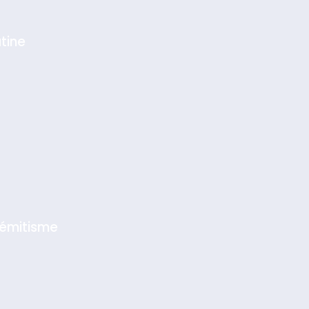
tine
sémitisme