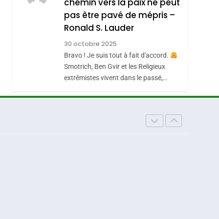
chemin vers la paix ne peut
REVENDIQUE MA
pas être pavé de mépris –
7
CE QUI NOUS
JUDAÏTE Par Thérèse
Ronald S. Lauder
MANQUE – Jacques
Zrihen-Dvir
30 octobre 2025
Hadida
JUDAISME
Bravo ! Je suis tout à fait d'accord.
Smotrich, Ben Gvir et les Religieux
8
Maroc : Les Amandes
extrêmistes vivent dans le passé,…
De Tafraout, Le Miel
De Tadla Azilal
DAFINA
MAROC
Consacrés Produits
Du Terroir