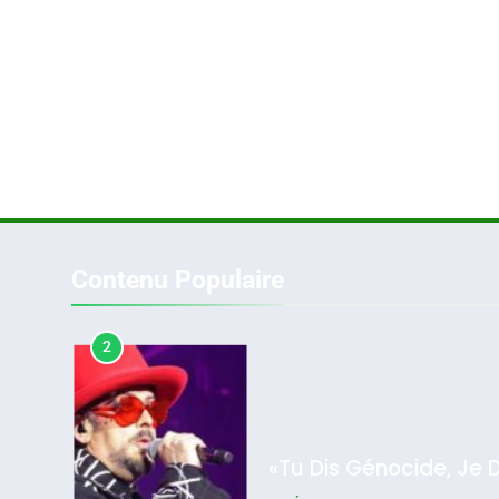
1
Oeil Ravageur – Vane
CINEMA
ISRAÉL
Contenu Populaire
2
«Tu Dis Génocide, Je 