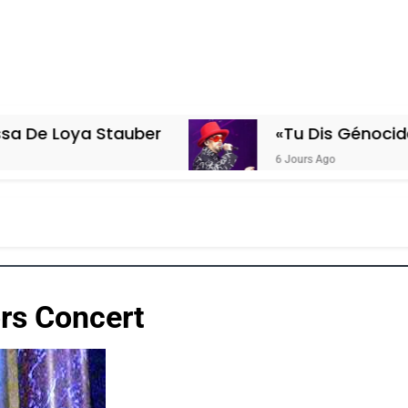
 Stauber
«Tu Dis Génocide, Je Dis G
6 Jours Ago
ors Concert