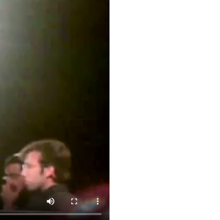
IENTE : POURQUOI JE REVENDIQUE MA JUDAÏTE Par T