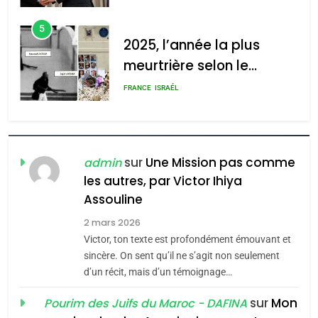
d’Amérique latine
5
2025, l’année la plus
meurtrière selon le
rapport d’ADL contre
FRANCE
ISRAÉL
l’antisémitisme
6
FIÈRE, DIGNE ET RÉSILIENTE :
POURQUOI JE REVENDIQUE
sur
Une Mission pas comme
admin
MA JUDAÏTE par Thérèse
les autres, par Victor Ihiya
ISRAÉL
JUDAISME
Assouline
Zrihen-Dvir
7
2 mars 2026
CE QUI NOUS MANQUE –
Victor, ton texte est profondément émouvant et
Jacques Hadida
sincère. On sent qu’il ne s’agit non seulement
d’un récit, mais d’un témoignage…
JUDAISME
sur
Mon
Pourim des Juifs du Maroc - DAFINA
8