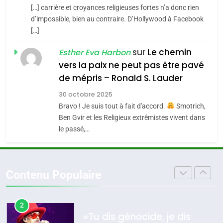
SOUVENIRS
[…] carrière et croyances religieuses fortes n’a donc rien
7
CE QUI NOUS MANQUE –
d’impossible, bien au contraire. D’Hollywood à Facebook
[…]
Jacques Hadida
4
Accords d’Isaac:
sur
Le chemin
JUDAISME
Esther Eva Harbon
l’alliance pourrait
vers la paix ne peut pas être pavé
s’étendre à 13 pays
8
de mépris – Ronald S. Lauder
ISRAÉL
JUDAISME
Maroc : Les amandes de
d’Amérique latine
30 octobre 2025
Tafraout, le miel de Tadla
5
Bravo ! Je suis tout à fait d'accord.
Smotrich,
2025, l’année la plus
Azilal consacrés produits
DAFINA
MAROC
Ben Gvir et les Religieux extrêmistes vivent dans
meurtrière selon le
du terroir
le passé,…
rapport d’ADL contre
1
FRANCE
ISRAÉL
Oeil ravageur – Vanessa De
l’antisémitisme
Loya Stauber
6
Contenu Populaire
FIÈRE, DIGNE ET RÉSILIENTE :
CINEMA
ISRAÉL
POURQUOI JE REVENDIQUE
MA JUDAÏTE par Thérèse
2
ISRAÉL
JUDAISME
«Tu dis génocide, je dis
Zrihen-Dvir