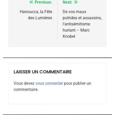
Previous:
Next:
Navigation
6
FIÈRE, DIGNE ET RÉSILIENTE :
de
Hanoucca, la Fête
De vos maux
POURQUOI JE REVENDIQUE
des Lumières
putrides et assassins,
l’article
MA JUDAÏTE par Thérèse
l’antisémitisme
ISRAÉL
JUDAISME
hurlant – Marc
Zrihen-Dvir
Knobel
7
CE QUI NOUS MANQUE –
Jacques Hadida
JUDAISME
LAISSER UN COMMENTAIRE
8
Maroc : Les amandes de
Vous devez
vous connecter
pour publier un
Tafraout, le miel de Tadla
commentaire.
Azilal consacrés produits
DAFINA
MAROC
du terroir
1
Oeil ravageur – Vanessa