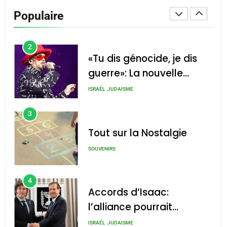
De Loya Stauber
Populaire
CINEMA
ISRAÉL
2
«Tu dis génocide, je dis
guerre»: La nouvelle
chanson de Boy George
ISRAÉL
JUDAISME
3
Tout sur la Nostalgie
SOUVENIRS
4
Accords d’Isaac:
l’alliance pourrait
s’étendre à 13 pays
ISRAÉL
JUDAISME