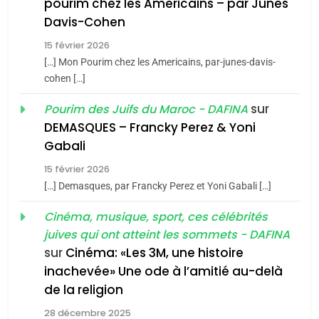
pourim chez les Americains – par Junes
Maroc : Les amandes de
Davis-Cohen
Tafraout, le miel de Tadla
15 février 2026
Azilal consacrés produits
DAFINA
MAROC
[…] Mon Pourim chez les Americains, par-junes-davis-
du terroir
cohen […]
1
Oeil ravageur – Vanessa
sur
Pourim des Juifs du Maroc - DAFINA
De Loya Stauber
DEMASQUES – Francky Perez & Yoni
5
Gabali
CINEMA
ISRAÉL
2025, l’année la plus
15 février 2026
meurtrière selon le rapport
2
[…] Demasques, par Francky Perez et Yoni Gabali […]
«Tu dis génocide, je dis
d’ADL contre
FRANCE
ISRAÉL
guerre»: La nouvelle
Cinéma, musique, sport, ces célébrités
l’antisémitisme
juives qui ont atteint les sommets - DAFINA
chanson de Boy George
6
ISRAÉL
JUDAISME
FIÈRE, DIGNE ET RÉSILIENTE :
sur
Cinéma: «Les 3M, une histoire
inachevée» Une ode à l’amitié au-delà
POURQUOI JE REVENDIQUE
3
de la religion
MA JUDAÏTE par Thérèse
Tout sur la Nostalgie
ISRAÉL
JUDAISME
Zrihen-Dvir
28 décembre 2025