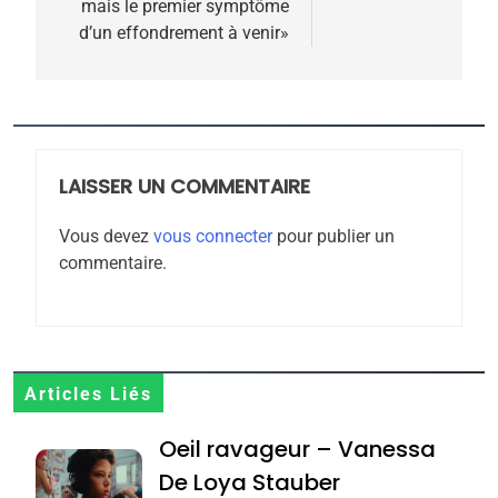
mais le premier symptôme
d’un effondrement à venir»
5
2025, l’année la plus
meurtrière selon le
rapport d’ADL contre
LAISSER UN COMMENTAIRE
FRANCE
ISRAÉL
l’antisémitisme
Vous devez
vous connecter
pour publier un
6
commentaire.
FIÈRE, DIGNE ET RÉSILIENTE :
POURQUOI JE REVENDIQUE
MA JUDAÏTE par Thérèse
ISRAÉL
JUDAISME
Zrihen-Dvir
7
Articles Liés
CE QUI NOUS MANQUE –
Oeil ravageur – Vanessa
Jacques Hadida
De Loya Stauber
JUDAISME