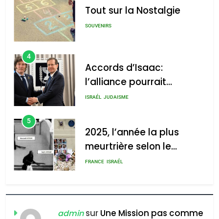
לע"מ Photos By
Tout sur la Nostalgie
: Haim Zach /
GPO
SOUVENIRS
4
Accords d’Isaac:
l’alliance pourrait
2025, l’année la plus
s’étendre à 13 pays
meurtrière selon le rapport
ISRAÉL
JUDAISME
d’Amérique latine
d’ADL contre
5
l’antisémitisme
2025, l’année la plus
meurtrière selon le
admin
0
rapport d’ADL contre
FRANCE
ISRAÉL
l’antisémitisme
6
FIÈRE, DIGNE ET RÉSILIENTE :
POURQUOI JE REVENDIQUE
sur
Une Mission pas comme
admin