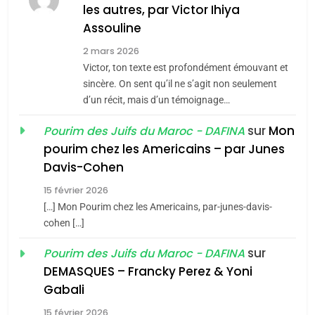
MA JUDAÏTE par Thérèse
les autres, par Victor Ihiya
ISRAÉL
JUDAISME
Assouline
Zrihen-Dvir
7
2 mars 2026
CE QUI NOUS MANQUE –
Victor, ton texte est profondément émouvant et
Jacques Hadida
sincère. On sent qu’il ne s’agit non seulement
d’un récit, mais d’un témoignage…
JUDAISME
sur
Mon
Pourim des Juifs du Maroc - DAFINA
8
pourim chez les Americains – par Junes
Maroc : Les amandes de
Davis-Cohen
Tafraout, le miel de Tadla
15 février 2026
Azilal consacrés produits
DAFINA
MAROC
[…] Mon Pourim chez les Americains, par-junes-davis-
du terroir
cohen […]
1
Oeil ravageur – Vanessa
sur
Pourim des Juifs du Maroc - DAFINA
De Loya Stauber
DEMASQUES – Francky Perez & Yoni
5
Gabali
CINEMA
ISRAÉL
2025, l’année la plus
15 février 2026