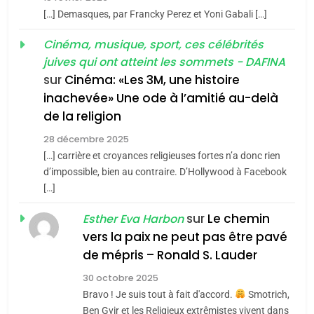
meurtrière selon le rapport
2
[…] Demasques, par Francky Perez et Yoni Gabali […]
«Tu dis génocide, je dis
d’ADL contre
FRANCE
ISRAÉL
guerre»: La nouvelle
Cinéma, musique, sport, ces célébrités
l’antisémitisme
juives qui ont atteint les sommets - DAFINA
chanson de Boy George
6
ISRAÉL
JUDAISME
FIÈRE, DIGNE ET RÉSILIENTE :
sur
Cinéma: «Les 3M, une histoire
inachevée» Une ode à l’amitié au-delà
POURQUOI JE REVENDIQUE
3
de la religion
MA JUDAÏTE par Thérèse
Tout sur la Nostalgie
ISRAÉL
JUDAISME
Zrihen-Dvir
28 décembre 2025
SOUVENIRS
[…] carrière et croyances religieuses fortes n’a donc rien
7
CE QUI NOUS MANQUE –
d’impossible, bien au contraire. D’Hollywood à Facebook
[…]
Jacques Hadida
4
Accords d’Isaac:
sur
Le chemin
JUDAISME
Esther Eva Harbon
l’alliance pourrait
vers la paix ne peut pas être pavé
s’étendre à 13 pays
8
de mépris – Ronald S. Lauder
ISRAÉL
JUDAISME
Maroc : Les amandes de
d’Amérique latine
30 octobre 2025
Tafraout, le miel de Tadla
5
Bravo ! Je suis tout à fait d'accord.
Smotrich,
2025, l’année la plus
Azilal consacrés produits
DAFINA
MAROC
Ben Gvir et les Religieux extrêmistes vivent dans