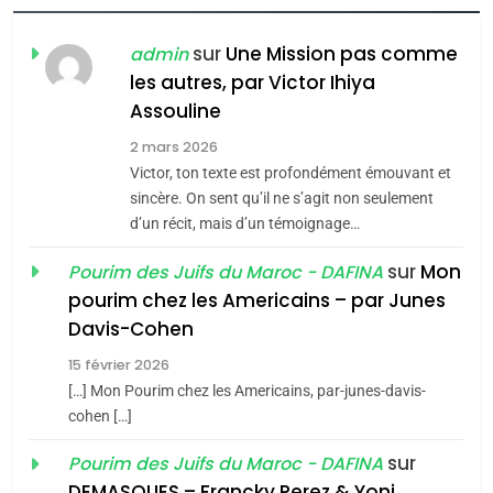
FIÈRE, DIGNE ET RÉSILIENTE :
POURQUOI JE REVENDIQUE
sur
Une Mission pas comme
admin
MA JUDAÏTE par Thérèse
les autres, par Victor Ihiya
ISRAÉL
JUDAISME
Assouline
Zrihen-Dvir
7
2 mars 2026
CE QUI NOUS MANQUE –
Victor, ton texte est profondément émouvant et
Jacques Hadida
sincère. On sent qu’il ne s’agit non seulement
d’un récit, mais d’un témoignage…
JUDAISME
sur
Mon
Pourim des Juifs du Maroc - DAFINA
8
pourim chez les Americains – par Junes
Maroc : Les amandes de
Davis-Cohen
Tafraout, le miel de Tadla
15 février 2026
Azilal consacrés produits
DAFINA
MAROC
[…] Mon Pourim chez les Americains, par-junes-davis-
du terroir
cohen […]
1
Oeil ravageur – Vanessa
sur
Pourim des Juifs du Maroc - DAFINA
De Loya Stauber
DEMASQUES – Francky Perez & Yoni