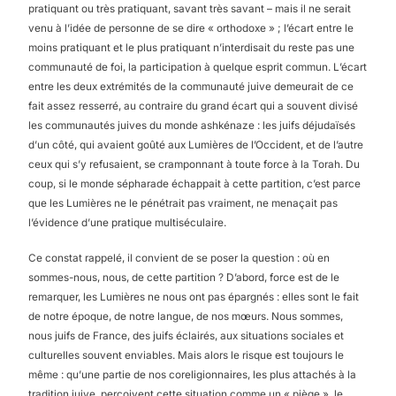
pratiquant ou très pratiquant, savant très savant – mais il ne serait
venu à l’idée de personne de se dire « orthodoxe » ; l’écart entre le
moins pratiquant et le plus pratiquant n’interdisait du reste pas une
communauté de foi, la participation à quelque esprit commun. L’écart
entre les deux extrémités de la communauté juive demeurait de ce
fait assez resserré, au contraire du grand écart qui a souvent divisé
les communautés juives du monde ashkénaze : les juifs déjudaïsés
d’un côté, qui avaient goûté aux Lumières de l’Occident, et de l’autre
ceux qui s’y refusaient, se cramponnant à toute force à la Torah. Du
coup, si le monde sépharade échappait à cette partition, c’est parce
que les Lumières ne le pénétrait pas vraiment, ne menaçait pas
l’évidence d’une pratique multiséculaire.
Ce constat rappelé, il convient de se poser la question : où en
sommes-nous, nous, de cette partition ? D’abord, force est de le
remarquer, les Lumières ne nous ont pas épargnés : elles sont le fait
de notre époque, de notre langue, de nos mœurs. Nous sommes,
nous juifs de France, des juifs éclairés, aux situations sociales et
culturelles souvent enviables. Mais alors le risque est toujours le
même : qu’une partie de nos coreligionnaires, les plus attachés à la
tradition juive, perçoivent cette situation comme un « piège », le