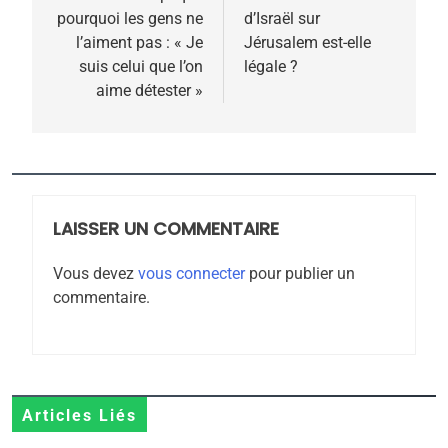
pourquoi les gens ne
d’Israël sur
l’article
l’aiment pas : « Je
Jérusalem est-elle
suis celui que l’on
légale ?
aime détester »
5
2025, l’année la plus
meurtrière selon le
rapport d’ADL contre
LAISSER UN COMMENTAIRE
FRANCE
ISRAÉL
l’antisémitisme
Vous devez
vous connecter
pour publier un
6
commentaire.
FIÈRE, DIGNE ET RÉSILIENTE :
POURQUOI JE REVENDIQUE
MA JUDAÏTE par Thérèse
ISRAÉL
JUDAISME
Zrihen-Dvir
7
Articles Liés
CE QUI NOUS MANQUE –