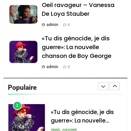
Oeil ravageur – Vanessa
Jacques Hadida
De Loya Stauber
JUDAISME
admin
0
8
Maroc : Les amandes de
«Tu dis génocide, je dis
Tafraout, le miel de Tadla
guerre»: La nouvelle
Azilal consacrés produits
DAFINA
MAROC
chanson de Boy George
du terroir
1
admin
0
Oeil ravageur – Vanessa
Tout sur la Nostalgie
De Loya Stauber
Populaire
admin
CINEMA
ISRAÉL
0
2
Accords d’Isaac: l’alliance
נשיא המדינה יצחק
«Tu dis génocide, je dis
הרצוג נפגש עם
pourrait s’étendre à 13
guerre»: La nouvelle
נשיא ארגנטינה
pays d’Amérique latine
chanson de Boy George
חוויאר מיליי, במשכן
ISRAÉL
JUDAISME