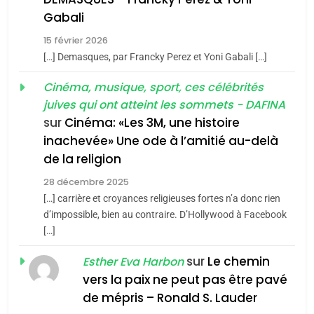
5
Gabali
CINEMA
ISRAÉL
2025, l’année la plus
15 février 2026
meurtrière selon le rapport
2
[…] Demasques, par Francky Perez et Yoni Gabali […]
«Tu dis génocide, je dis
d’ADL contre
FRANCE
ISRAÉL
guerre»: La nouvelle
Cinéma, musique, sport, ces célébrités
l’antisémitisme
juives qui ont atteint les sommets - DAFINA
chanson de Boy George
6
ISRAÉL
JUDAISME
FIÈRE, DIGNE ET RÉSILIENTE :
sur
Cinéma: «Les 3M, une histoire
inachevée» Une ode à l’amitié au-delà
POURQUOI JE REVENDIQUE
3
de la religion
MA JUDAÏTE par Thérèse
Tout sur la Nostalgie
ISRAÉL
JUDAISME
Zrihen-Dvir
28 décembre 2025
SOUVENIRS
[…] carrière et croyances religieuses fortes n’a donc rien
7
CE QUI NOUS MANQUE –
d’impossible, bien au contraire. D’Hollywood à Facebook
[…]
Jacques Hadida
4
Accords d’Isaac:
sur
Le chemin
JUDAISME
Esther Eva Harbon
l’alliance pourrait
vers la paix ne peut pas être pavé
s’étendre à 13 pays
8
de mépris – Ronald S. Lauder
ISRAÉL
JUDAISME
Maroc : Les amandes de
d’Amérique latine