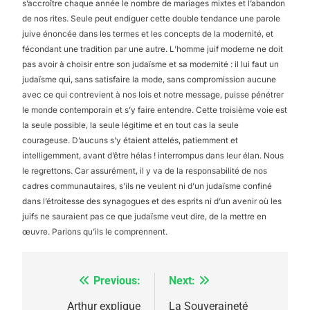
s’accroître chaque année le nombre de mariages mixtes et l’abandon
de nos rites. Seule peut endiguer cette double tendance une parole
juive énoncée dans les termes et les concepts de la modernité, et
fécondant une tradition par une autre. L’homme juif moderne ne doit
pas avoir à choisir entre son judaïsme et sa modernité : il lui faut un
judaïsme qui, sans satisfaire la mode, sans compromission aucune
avec ce qui contrevient à nos lois et notre message, puisse pénétrer
le monde contemporain et s’y faire entendre. Cette troisième voie est
la seule possible, la seule légitime et en tout cas la seule
courageuse. D’aucuns s’y étaient attelés, patiemment et
intelligemment, avant d’être hélas ! interrompus dans leur élan. Nous
le regrettons. Car assurément, il y va de la responsabilité de nos
cadres communautaires, s’ils ne veulent ni d’un judaïsme confiné
dans l’étroitesse des synagogues et des esprits ni d’un avenir où les
juifs ne sauraient pas ce que judaïsme veut dire, de la mettre en
œuvre. Parions qu’ils le comprennent.
Previous:
Next:
Navigation
de
Arthur explique
La Souveraineté