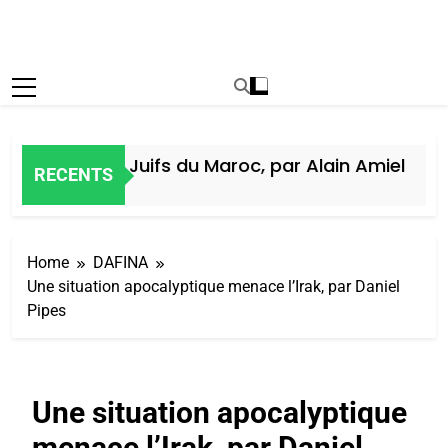
Histoire des Juifs du Maroc, par Alain Amiel
RECENTS
5 Jours Ago
Home
DAFINA
Une situation apocalyptique menace l’Irak, par Daniel
Pipes
Une situation apocalyptique
menace l’Irak, par Daniel