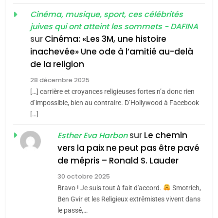
MA JUDAÏTE par Thérèse
Tout sur la Nostalgie
ISRAÉL
JUDAISME
Cinéma, musique, sport, ces célébrités
Zrihen-Dvir
SOUVENIRS
juives qui ont atteint les sommets - DAFINA
7
CE QUI NOUS MANQUE –
sur
Cinéma: «Les 3M, une histoire
inachevée» Une ode à l’amitié au-delà
Jacques Hadida
4
Accords d’Isaac:
de la religion
JUDAISME
l’alliance pourrait
28 décembre 2025
s’étendre à 13 pays
[…] carrière et croyances religieuses fortes n’a donc rien
8
ISRAÉL
JUDAISME
Maroc : Les amandes de
d’impossible, bien au contraire. D’Hollywood à Facebook
d’Amérique latine
[…]
Tafraout, le miel de Tadla
5
2025, l’année la plus
Azilal consacrés produits
sur
Le chemin
DAFINA
MAROC
Esther Eva Harbon
meurtrière selon le
du terroir
vers la paix ne peut pas être pavé
rapport d’ADL contre
1
de mépris – Ronald S. Lauder
FRANCE
ISRAÉL
Oeil ravageur – Vanessa De
l’antisémitisme
30 octobre 2025
Loya Stauber
6
Bravo ! Je suis tout à fait d'accord.
Smotrich,
FIÈRE, DIGNE ET RÉSILIENTE :
CINEMA
ISRAÉL
Ben Gvir et les Religieux extrêmistes vivent dans
POURQUOI JE REVENDIQUE
le passé,…