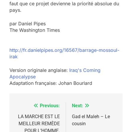
faut que ce projet devienne la priorité absolue du
pays.
par Daniel Pipes
The Washington Times
http://fr.danielpipes.org/16567/barrage-mossoul-
irak
Version originale anglaise:
Iraq's Coming
Apocalypse
Adaptation française: Johan Bourlard
Previous:
Next:
Navigation
5
2025, l’année la plus
de
LA MARCHE EST LE
Gad el Maleh – Le
meurtrière selon le
MEILLEUR REMÈDE
cousin
l’article
POUR L’HOMME.