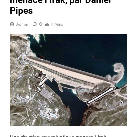
Pipes
0
Admin
7 Mins
Une situation apocalyptique menace l'Irak