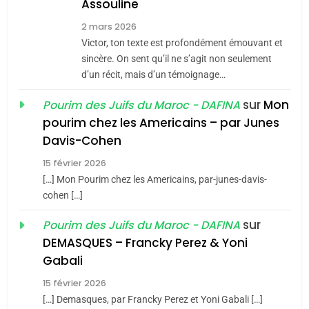
Assouline
8
2 mars 2026
Maroc : Les amandes de
Victor, ton texte est profondément émouvant et
Tafraout, le miel de Tadla
sincère. On sent qu’il ne s’agit non seulement
Azilal consacrés produits
d’un récit, mais d’un témoignage…
DAFINA
MAROC
du terroir
sur
Mon
Pourim des Juifs du Maroc - DAFINA
1
pourim chez les Americains – par Junes
Oeil ravageur – Vanessa
Davis-Cohen
De Loya Stauber
15 février 2026
5
CINEMA
ISRAÉL
2025, l’année la plus
[…] Mon Pourim chez les Americains, par-junes-davis-
cohen […]
meurtrière selon le rapport
2
«Tu dis génocide, je dis
d’ADL contre
sur
Pourim des Juifs du Maroc - DAFINA
FRANCE
ISRAÉL
guerre»: La nouvelle
l’antisémitisme
DEMASQUES – Francky Perez & Yoni
chanson de Boy George
6
Gabali
ISRAÉL
JUDAISME
FIÈRE, DIGNE ET RÉSILIENTE :
15 février 2026
POURQUOI JE REVENDIQUE
3
[…] Demasques, par Francky Perez et Yoni Gabali […]