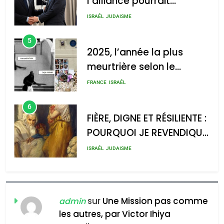
l’alliance pourrait
GPO
s’étendre à 13 pays
ISRAÉL
JUDAISME
d’Amérique latine
5
2025, l’année la plus
meurtrière selon le
2025, l’année la plus
rapport d’ADL contre
meurtrière selon le rapport
FRANCE
ISRAÉL
l’antisémitisme
d’ADL contre
6
l’antisémitisme
FIÈRE, DIGNE ET RÉSILIENTE :
POURQUOI JE REVENDIQUE
admin
0
MA JUDAÏTE par Thérèse
ISRAÉL
JUDAISME
Zrihen-Dvir
7
CE QUI NOUS MANQUE –
Jacques Hadida
sur
Une Mission pas comme
admin
les autres, par Victor Ihiya
JUDAISME