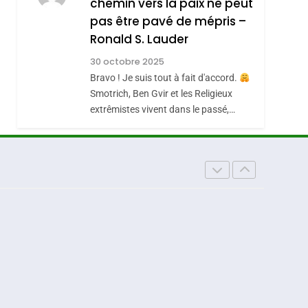
chemin vers la paix ne peut
ISRAÉL
JUDAISME
REVENDIQUE MA
pas être pavé de mépris –
7
CE QUI NOUS
JUDAÏTE Par Thérèse
Ronald S. Lauder
MANQUE – Jacques
Zrihen-Dvir
30 octobre 2025
Hadida
Bravo ! Je suis tout à fait d'accord.
JUDAISME
Smotrich, Ben Gvir et les Religieux
8
extrêmistes vivent dans le passé,…
Maroc : Les Amandes
De Tafraout, Le Miel
De Tadla Azilal
DAFINA
MAROC
Consacrés Produits
Du Terroir