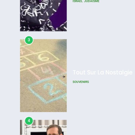
ISRAÉL
JUDAISME
L’antisémitisme
Admin
0
3
Tout Sur La Nostalgie
SOUVENIRS
4