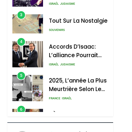
Nouvelle Chanson De
ISRAÉL
JUDAISME
Boy George
3
Tout Sur La Nostalgie
SOUVENIRS
4
Accords D’Isaac:
L’alliance Pourrait
S’étendre À 13 Pays
ISRAÉL
JUDAISME
D’Amérique Latine
5
2025, L’année La Plus
Meurtrière Selon Le
Rapport D’ADL
FRANCE
ISRAÉL
Contre
6
FIÈRE, DIGNE ET
L’antisémitisme
RÉSILIENTE :
sémitisme
POURQUOI JE