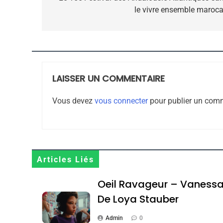
le vivre ensemble maroca
l’article
CE QUI NOUS MANQUE
JUDAISME
LAISSER UN COMMENTAIRE
Vous devez
vous connecter
pour publier un comm
8
Maroc : Les Amandes D
Articles Liés
Terroir
Oeil Ravageur – Vaness
DAFINA
MAROC
De Loya Stauber
Admin
0