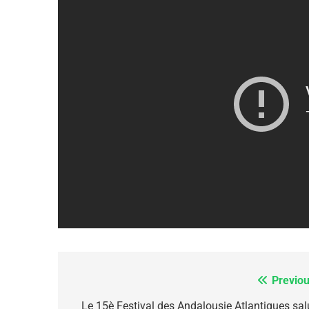
FRANCE
ISRAÉL
6
FIÈRE, DIGNE ET RÉSIL
Dvir
ISRAÉL
JUDAISME
7
Previou
Navigation
de
Le 15è Festival des Andalousie Atlantiques sal