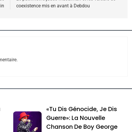
in
coexistence mis en avant à Debdou
 – Jacques Hadida
entaire.
e Tafraout, Le Miel De Tadla Azilal Consacrés P
a
«Tu Dis Génocide, Je Dis
Guerre»: La Nouvelle
Chanson De Boy George