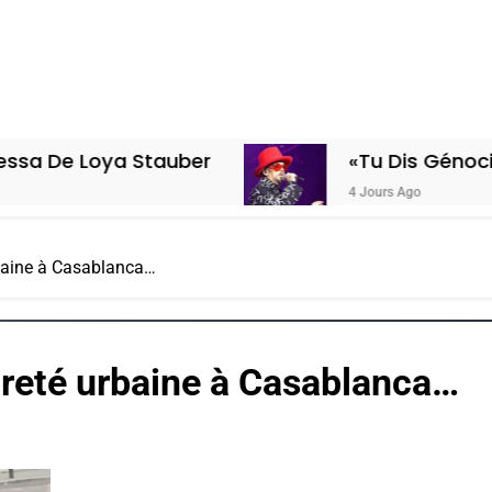
ya Stauber
«Tu Dis Génocide, Je Dis
4 Jours Ago
rbaine à Casablanca…
opreté urbaine à Casablanca…