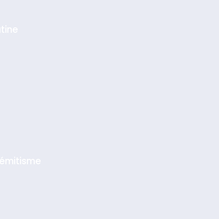
tine
sémitisme