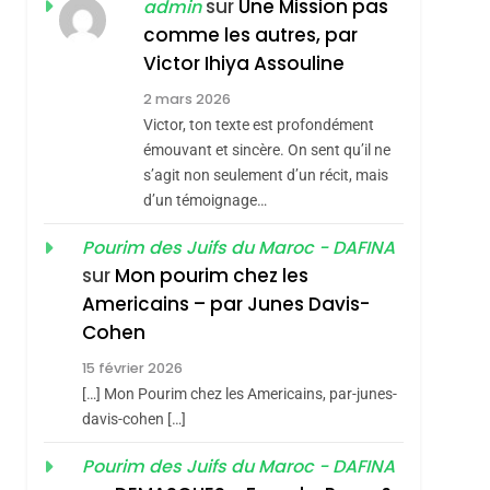
ISRAÉL
JUDAISME
sur
Une Mission pas
admin
REVENDIQUE MA
comme les autres, par
7
CE QUI NOUS
JUDAÏTE Par Thérèse
Victor Ihiya Assouline
MANQUE – Jacques
Zrihen-Dvir
2 mars 2026
Hadida
Victor, ton texte est profondément
JUDAISME
émouvant et sincère. On sent qu’il ne
8
s’agit non seulement d’un récit, mais
Maroc : Les Amandes
d’un témoignage…
De Tafraout, Le Miel
hérèse Zrihen-
De Tadla Azilal
Pourim des Juifs du Maroc - DAFINA
DAFINA
MAROC
sur
Mon pourim chez les
Consacrés Produits
1
Americains – par Junes Davis-
Oeil Ravageur –
Du Terroir
Cohen
Vanessa De Loya
15 février 2026
Stauber
CINEMA
ISRAÉL
[…] Mon Pourim chez les Americains, par-junes-
2
davis-cohen […]
«Tu Dis Génocide, Je
Pourim des Juifs du Maroc - DAFINA
Dis Guerre»: La