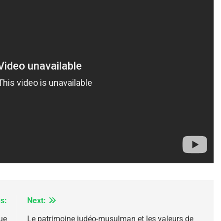
IENTE : POURQUOI JE REVENDIQUE MA JUDAÏTE Par T
s:
Next:
ue
Le patrimoine judéo-musulman et les valeurs de