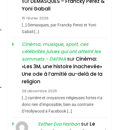
sur
DEMASQUES – Francky Perez &
Nouvelle Chanson De
ISRAÉL
JUDAISME
Yoni Gabali
Boy George
3
15 février 2026
Tout Sur La Nostalgie
[…] Demasques, par Francky Perez et Yoni
SOUVENIRS
Gabali […]
4
Cinéma, musique, sport, ces
Accords D’Isaac:
célébrités juives qui ont atteint les
L’alliance Pourrait
sur
Cinéma:
sommets - DAFINA
S’étendre À 13 Pays
ISRAÉL
JUDAISME
«Les 3M, une histoire inachevée»
D’Amérique Latine
Une ode à l’amitié au-delà de la
5
2025, L’année La Plus
religion
Meurtrière Selon Le
roduits Du
28 décembre 2025
Rapport D’ADL
FRANCE
ISRAÉL
[…] carrière et croyances religieuses fortes n’a
Contre
donc rien d’impossible, bien au contraire.
6
FIÈRE, DIGNE ET
D’Hollywood à Facebook […]
L’antisémitisme
RÉSILIENTE :
sur
Le
Esther Eva Harbon
POURQUOI JE