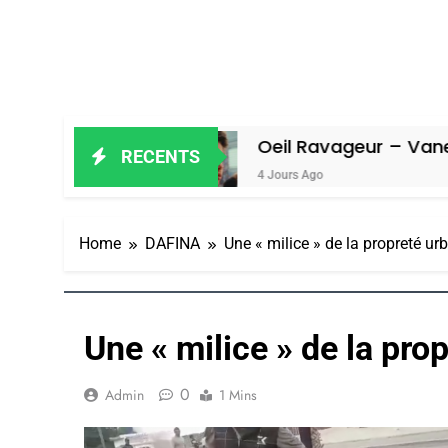
Amiel
Oeil Ravageur – Vanessa De Lo
RECENTS
4 Jours Ago
Home
DAFINA
Une « milice » de la propreté u
Une « milice » de la pr
0
Admin
1 Mins