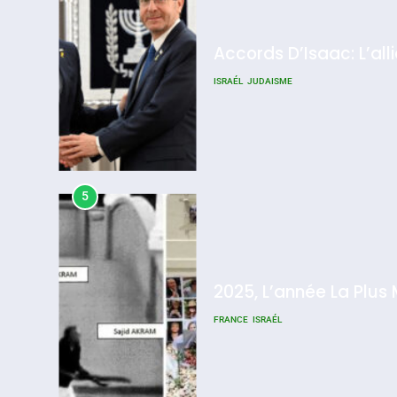
Accords D’Isaac: L’all
ISRAÉL
JUDAISME
5
2025, L’année La Plus
FRANCE
ISRAÉL