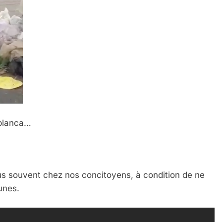
ablanca…
us souvent chez nos concitoyens, à condition de ne
eunes.
 Meurtrière Selon Le Rapport D’ADL Contre L’anti