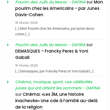
sur
Mon
Pourim des Juifs du Maroc - DAFINA
8
pourim chez les Americains – par Junes
Maroc : Les amandes de
Davis-Cohen
Tafraout, le miel de Tadla
15 février 2026
Azilal consacrés produits
DAFINA
MAROC
[…] Mon Pourim chez les Americains, par-junes-davis-
du terroir
cohen […]
1
Oeil ravageur – Vanessa
sur
Pourim des Juifs du Maroc - DAFINA
De Loya Stauber
DEMASQUES – Francky Perez & Yoni
5
Gabali
CINEMA
ISRAÉL
2025, l’année la plus
15 février 2026
meurtrière selon le rapport
2
[…] Demasques, par Francky Perez et Yoni Gabali […]
«Tu dis génocide, je dis
d’ADL contre
FRANCE
ISRAÉL
guerre»: La nouvelle
Cinéma, musique, sport, ces célébrités
l’antisémitisme
juives qui ont atteint les sommets - DAFINA
chanson de Boy George
6
ISRAÉL
JUDAISME
FIÈRE, DIGNE ET RÉSILIENTE :
sur
Cinéma: «Les 3M, une histoire
inachevée» Une ode à l’amitié au-delà
POURQUOI JE REVENDIQUE
3
de la religion
MA JUDAÏTE par Thérèse
ISRAÉL
JUDAISME