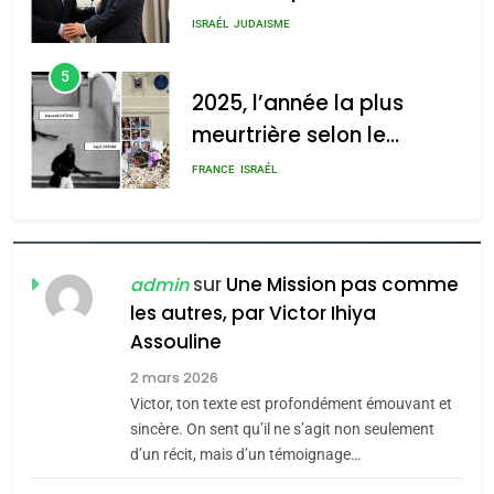
s’étendre à 13 pays
ISRAÉL
JUDAISME
d’Amérique latine
5
2025, l’année la plus
meurtrière selon le
rapport d’ADL contre
FRANCE
ISRAÉL
l’antisémitisme
6
FIÈRE, DIGNE ET RÉSILIENTE :
POURQUOI JE REVENDIQUE
sur
Une Mission pas comme
admin
MA JUDAÏTE par Thérèse
les autres, par Victor Ihiya
ISRAÉL
JUDAISME
Assouline
Zrihen-Dvir
7
2 mars 2026
CE QUI NOUS MANQUE –
Victor, ton texte est profondément émouvant et
Jacques Hadida
sincère. On sent qu’il ne s’agit non seulement
d’un récit, mais d’un témoignage…
JUDAISME