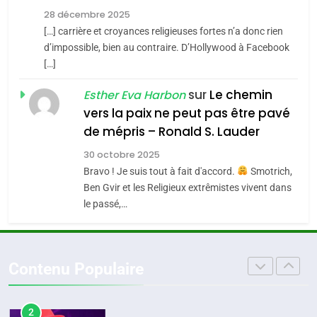
Tout sur la Nostalgie
Zrihen-Dvir
28 décembre 2025
SOUVENIRS
[…] carrière et croyances religieuses fortes n’a donc rien
7
CE QUI NOUS MANQUE –
d’impossible, bien au contraire. D’Hollywood à Facebook
[…]
Jacques Hadida
4
Accords d’Isaac:
sur
Le chemin
JUDAISME
Esther Eva Harbon
l’alliance pourrait
vers la paix ne peut pas être pavé
s’étendre à 13 pays
8
de mépris – Ronald S. Lauder
ISRAÉL
JUDAISME
Maroc : Les amandes de
d’Amérique latine
30 octobre 2025
Tafraout, le miel de Tadla
5
Bravo ! Je suis tout à fait d'accord.
Smotrich,
2025, l’année la plus
Azilal consacrés produits
DAFINA
MAROC
Ben Gvir et les Religieux extrêmistes vivent dans
meurtrière selon le
du terroir
le passé,…
rapport d’ADL contre
1
FRANCE
ISRAÉL
Oeil ravageur – Vanessa De
l’antisémitisme
Loya Stauber
6
Contenu Populaire
FIÈRE, DIGNE ET RÉSILIENTE :
CINEMA
ISRAÉL
POURQUOI JE REVENDIQUE
MA JUDAÏTE par Thérèse
2
ISRAÉL
JUDAISME