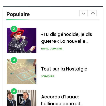
Oeil ravageur – Vanessa
De Loya Stauber
Populaire
CINEMA
ISRAÉL
2
«Tu dis génocide, je dis
guerre»: La nouvelle
chanson de Boy George
ISRAÉL
JUDAISME
3
Tout sur la Nostalgie
SOUVENIRS
4
Accords d’Isaac:
l’alliance pourrait