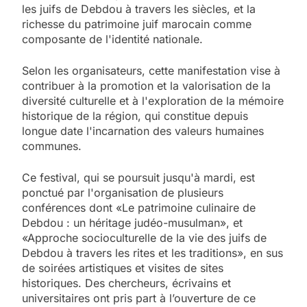
les juifs de Debdou à travers les siècles, et la
richesse du patrimoine juif marocain comme
composante de l'identité nationale.
Selon les organisateurs, cette manifestation vise à
contribuer à la promotion et la valorisation de la
diversité culturelle et à l'exploration de la mémoire
historique de la région, qui constitue depuis
longue date l'incarnation des valeurs humaines
communes.
Ce festival, qui se poursuit jusqu'à mardi, est
ponctué par l'organisation de plusieurs
conférences dont «Le patrimoine culinaire de
Debdou : un héritage judéo-musulman», et
«Approche socioculturelle de la vie des juifs de
5
Debdou à travers les rites et les traditions», en sus
2025, l’année la plus
de soirées artistiques et visites de sites
meurtrière selon le
historiques. Des chercheurs, écrivains et
universitaires ont pris part à l’ouverture de ce
rapport d’ADL contre
FRANCE
ISRAÉL