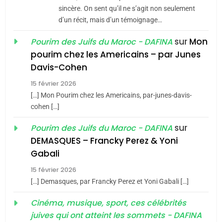
guerre»: La nouvelle
l’antisémitisme
sincère. On sent qu’il ne s’agit non seulement
chanson de Boy George
d’un récit, mais d’un témoignage…
6
ISRAÉL
JUDAISME
FIÈRE, DIGNE ET RÉSILIENTE :
sur
Mon
Pourim des Juifs du Maroc - DAFINA
POURQUOI JE REVENDIQUE
3
pourim chez les Americains – par Junes
MA JUDAÏTE par Thérèse
Tout sur la Nostalgie
ISRAÉL
JUDAISME
Davis-Cohen
Zrihen-Dvir
SOUVENIRS
15 février 2026
7
CE QUI NOUS MANQUE –
[…] Mon Pourim chez les Americains, par-junes-davis-
cohen […]
Jacques Hadida
4
Accords d’Isaac:
sur
Pourim des Juifs du Maroc - DAFINA
JUDAISME
l’alliance pourrait
DEMASQUES – Francky Perez & Yoni
s’étendre à 13 pays
8
Gabali
ISRAÉL
JUDAISME
Maroc : Les amandes de
d’Amérique latine
15 février 2026
Tafraout, le miel de Tadla
5
[…] Demasques, par Francky Perez et Yoni Gabali […]
2025, l’année la plus
Azilal consacrés produits
DAFINA
MAROC
meurtrière selon le
Cinéma, musique, sport, ces célébrités
du terroir
juives qui ont atteint les sommets - DAFINA
rapport d’ADL contre
1
FRANCE
ISRAÉL