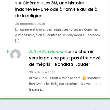
Oeil ravageur – Vanessa De
sur
Cinéma: «Les 3M, une histoire
l’antisémitisme
inachevée» Une ode à l’amitié au-delà
Loya Stauber
6
FIÈRE, DIGNE ET RÉSILIENTE :
de la religion
CINEMA
ISRAÉL
POURQUOI JE REVENDIQUE
28 décembre 2025
MA JUDAÏTE par Thérèse
[…] carrière et croyances religieuses fortes n’a donc rien
2
ISRAÉL
JUDAISME
«Tu dis génocide, je dis
d’impossible, bien au contraire. D’Hollywood à Facebook
Zrihen-Dvir
[…]
guerre»: La nouvelle
7
CE QUI NOUS MANQUE –
chanson de Boy George
sur
Le chemin
ISRAÉL
JUDAISME
Esther Eva Harbon
Jacques Hadida
vers la paix ne peut pas être pavé
3
de mépris – Ronald S. Lauder
JUDAISME
Tout sur la Nostalgie
30 octobre 2025
8
Bravo ! Je suis tout à fait d'accord.
Smotrich,
Maroc : Les amandes de
SOUVENIRS
Ben Gvir et les Religieux extrêmistes vivent dans
Tafraout, le miel de Tadla
le passé,…
Azilal consacrés produits
4
DAFINA
MAROC
Accords d’Isaac: l’alliance
du terroir
pourrait s’étendre à 13 pays