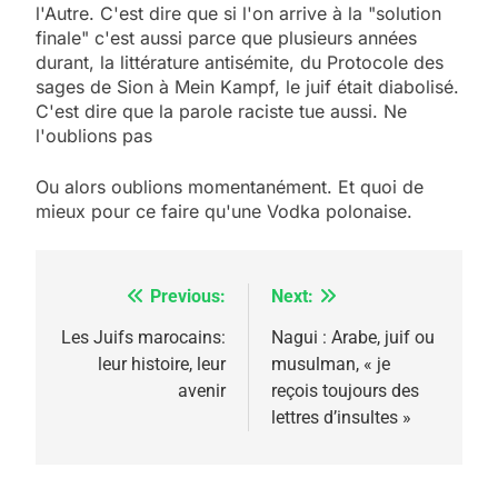
l'Autre. C'est dire que si l'on arrive à la "solution
finale" c'est aussi parce que plusieurs années
5
durant, la littérature antisémite, du Protocole des
2025, l’année la plus
sages de Sion à Mein Kampf, le juif était diabolisé.
meurtrière selon le
C'est dire que la parole raciste tue aussi. Ne
rapport d’ADL contre
l'oublions pas
FRANCE
ISRAÉL
l’antisémitisme
Ou alors oublions momentanément. Et quoi de
6
FIÈRE, DIGNE ET RÉSILIENTE :
mieux pour ce faire qu'une Vodka polonaise.
POURQUOI JE REVENDIQUE
MA JUDAÏTE par Thérèse
ISRAÉL
JUDAISME
Previous:
Next:
Navigation
Zrihen-Dvir
7
de
Les Juifs marocains:
Nagui : Arabe, juif ou
CE QUI NOUS MANQUE –
leur histoire, leur
musulman, « je
l’article
Jacques Hadida
avenir
reçois toujours des
lettres d’insultes »
JUDAISME
8