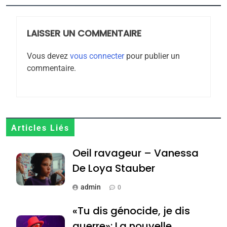
Maroc : Les amandes de
Tafraout, le miel de Tadla
Azilal consacrés produits
LAISSER UN COMMENTAIRE
DAFINA
MAROC
du terroir
Vous devez
vous connecter
pour publier un
1
commentaire.
Oeil ravageur – Vanessa
De Loya Stauber
CINEMA
ISRAÉL
2
Articles Liés
«Tu dis génocide, je dis
Oeil ravageur – Vanessa
guerre»: La nouvelle
chanson de Boy George
De Loya Stauber
ISRAÉL
JUDAISME
admin
0
3
«Tu dis génocide, je dis
Tout sur la Nostalgie
guerre»: La nouvelle