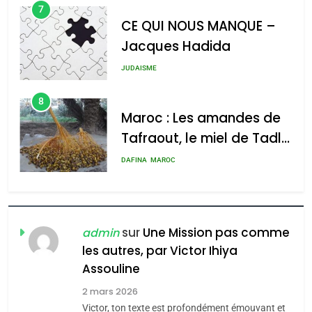
7
CE QUI NOUS MANQUE –
Jacques Hadida
2025, l’année la plus
meurtrière selon le rapport
JUDAISME
d’ADL contre
8
l’antisémitisme
Maroc : Les amandes de
Tafraout, le miel de Tadla
admin
0
Azilal consacrés produits
DAFINA
MAROC
du terroir
1
Oeil ravageur – Vanessa
De Loya Stauber
sur
Une Mission pas comme
admin
les autres, par Victor Ihiya
5
CINEMA
ISRAÉL
2025, l’année la plus
Assouline
meurtrière selon le rapport
2
2 mars 2026
«Tu dis génocide, je dis
d’ADL contre
Victor, ton texte est profondément émouvant et
FRANCE
ISRAÉL