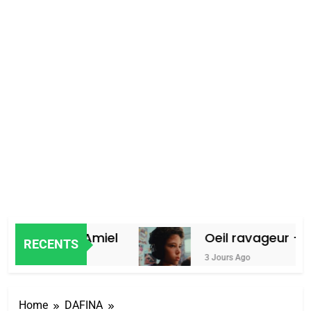
c, par Alain Amiel
Oeil ravageur – V
RECENTS
3 Jours Ago
Home
DAFINA