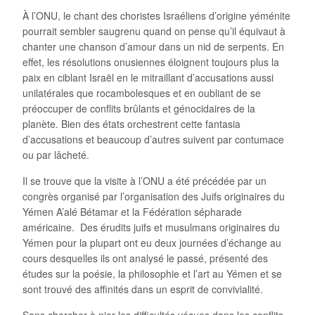
À l’ONU, le chant des choristes Israéliens d’origine yéménite
pourrait sembler saugrenu quand on pense qu’il équivaut à
chanter une chanson d’amour dans un nid de serpents. En
effet, les résolutions onusiennes éloignent toujours plus la
paix en ciblant Israël en le mitraillant d’accusations aussi
unilatérales que rocambolesques et en oubliant de se
préoccuper de conflits brûlants et génocidaires de la
planète. Bien des états orchestrent cette fantasia
d’accusations et beaucoup d’autres suivent par contumace
ou par lâcheté.
Il se trouve que la visite à l’ONU a été précédée par un
congrès organisé par l’organisation des Juifs originaires du
Yémen A’alé Bétamar et la Fédération sépharade
américaine. Des érudits juifs et musulmans originaires du
Yémen pour la plupart ont eu deux journées d’échange au
cours desquelles ils ont analysé le passé, présenté des
études sur la poésie, la philosophie et l’art au Yémen et se
sont trouvé des affinités dans un esprit de convivialité.
Sans chercher à nier les difficultés vécues dans les conflits,