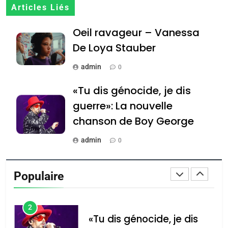
7
Articles Liés
CE QUI NOUS MANQUE –
Oeil ravageur – Vanessa
Jacques Hadida
De Loya Stauber
JUDAISME
admin
0
8
Maroc : Les amandes de
«Tu dis génocide, je dis
Tafraout, le miel de Tadla
guerre»: La nouvelle
Azilal consacrés produits
DAFINA
MAROC
chanson de Boy George
du terroir
1
admin
0
Oeil ravageur – Vanessa
Tout sur la Nostalgie
De Loya Stauber
Populaire
admin
CINEMA
ISRAÉL
0
2
Accords d’Isaac: l’alliance
נשיא המדינה יצחק
«Tu dis génocide, je dis
הרצוג נפגש עם