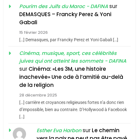
Oeil ravageur – Vanessa
sur
Pourim des Juifs du Maroc - DAFINA
De Loya Stauber
DEMASQUES – Francky Perez & Yoni
5
Gabali
CINEMA
ISRAÉL
2025, l’année la plus
15 février 2026
meurtrière selon le rapport
2
[…] Demasques, par Francky Perez et Yoni Gabali […]
«Tu dis génocide, je dis
d’ADL contre
FRANCE
ISRAÉL
guerre»: La nouvelle
Cinéma, musique, sport, ces célébrités
l’antisémitisme
juives qui ont atteint les sommets - DAFINA
chanson de Boy George
6
ISRAÉL
JUDAISME
FIÈRE, DIGNE ET RÉSILIENTE :
sur
Cinéma: «Les 3M, une histoire
inachevée» Une ode à l’amitié au-delà
POURQUOI JE REVENDIQUE
3
de la religion
MA JUDAÏTE par Thérèse
Tout sur la Nostalgie
ISRAÉL
JUDAISME
Zrihen-Dvir
28 décembre 2025
SOUVENIRS
[…] carrière et croyances religieuses fortes n’a donc rien
7
CE QUI NOUS MANQUE –
d’impossible, bien au contraire. D’Hollywood à Facebook
[…]
Jacques Hadida
4
Accords d’Isaac:
sur
Le chemin
JUDAISME
Esther Eva Harbon
l’alliance pourrait
vers la paix ne peut pas être pavé