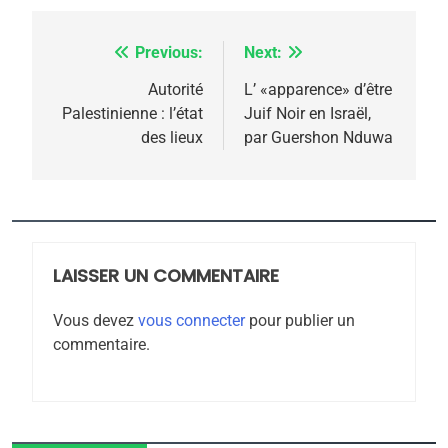
Previous:
Next:
Navigation
de
Autorité
L’ «apparence» d’être
Palestinienne : l’état
Juif Noir en Israël,
l’article
des lieux
par Guershon Nduwa
5
2025, l’année la plus
meurtrière selon le
rapport d’ADL contre
LAISSER UN COMMENTAIRE
FRANCE
ISRAÉL
l’antisémitisme
Vous devez
vous connecter
pour publier un
6
commentaire.
FIÈRE, DIGNE ET RÉSILIENTE :
POURQUOI JE REVENDIQUE
MA JUDAÏTE par Thérèse
ISRAÉL
JUDAISME
Zrihen-Dvir