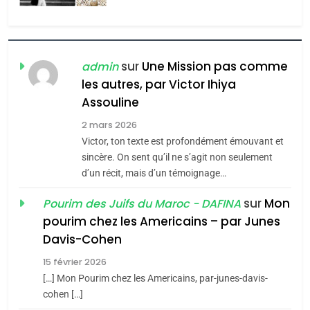
l’antisémitisme
6
FIÈRE, DIGNE ET RÉSILIENTE :
POURQUOI JE REVENDIQUE
sur
Une Mission pas comme
admin
MA JUDAÏTE par Thérèse
les autres, par Victor Ihiya
ISRAÉL
JUDAISME
Assouline
Zrihen-Dvir
7
2 mars 2026
CE QUI NOUS MANQUE –
Victor, ton texte est profondément émouvant et
Jacques Hadida
sincère. On sent qu’il ne s’agit non seulement
d’un récit, mais d’un témoignage…
JUDAISME
sur
Mon
Pourim des Juifs du Maroc - DAFINA
8
pourim chez les Americains – par Junes
Maroc : Les amandes de
Davis-Cohen
Tafraout, le miel de Tadla
15 février 2026
Azilal consacrés produits
DAFINA
MAROC
[…] Mon Pourim chez les Americains, par-junes-davis-
du terroir
cohen […]
1