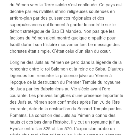
du Yémen vers la Terre sainte s’est continuée. Ce pays est
déchiré par les rivalités ethno-religieuses soutenues en
arrière-plan par des puissances régionales et des
superpuissances qui tiennent à garder le contrôle sur le
détroit stratégique de Bab El-Mandeb. Non pas que les
factions du Yémen aient montré quelque empathie pour
Israël durant son histoire mouvementée. Le message des
choristes était simple. C’était celui d’un élan du cœur.
L’origine des Juifs au Yémen se perd dans la légende de la
rencontre entre le roi Salomon et la reine de Saba. D’autres
légendes font remonter la présence juive au Yémen à
l’époque de la destruction du Premier Temple du royaume
de Juda par les Babyloniens au VIe siècle avant l’ère
courante. Les preuves tangibles d’une présence importante
des Juifs au Yémen sont confirmées après l’an 70 de l’ère
courante, date de la destruction du Second Temple par les
Romains. La condition des Juifs au Yémen a connu des
hauts et des bas dans l’histoire. Il y eut un royaume juif au
Hymiar entre l’an 325 et l’an 570. L’expansion arabe un
siècle plus tard allait reléguer les Juifs au rang de dhimmis,