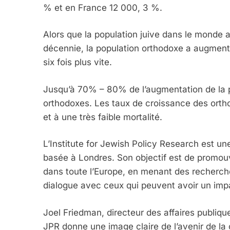
% et en France 12 000, 3 %.
Alors que la population juive dans le monde 
décennie, la population orthodoxe a augmen
six fois plus vite.
Jusqu’à 70% – 80% de l’augmentation de la p
orthodoxes. Les taux de croissance des ortho
5
et à une très faible mortalité.
L’Institute for Jewish Policy Research est un
basée à Londres. Son objectif est de promo
2025, L’année La Plus
dans toute l’Europe, en menant des recherches
FRANCE
ISRAÉL
dialogue avec ceux qui peuvent avoir un impact
Joel Friedman, directeur des affaires publique
JPR donne une image claire de l’avenir de l