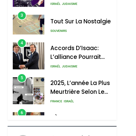
Nouvelle Chanson De
ISRAÉL
JUDAISME
Boy George
3
Tout Sur La Nostalgie
SOUVENIRS
4
Accords D’Isaac:
L’alliance Pourrait
S’étendre À 13 Pays
ISRAÉL
JUDAISME
D’Amérique Latine
5
2025, L’année La Plus
Meurtrière Selon Le
Rapport D’ADL
FRANCE
ISRAÉL
Contre
6
FIÈRE, DIGNE ET
L’antisémitisme
RÉSILIENTE :
POURQUOI JE