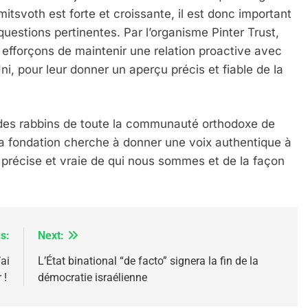
mitsvoth est forte et croissante, il est donc important
uestions pertinentes. Par l’organisme Pinter Trust,
 efforçons de maintenir une relation proactive avec
ni, pour leur donner un aperçu précis et fiable de la
IENTE : POURQUOI JE REVENDIQUE MA JUDAÏTE Par T
 des rabbins de toute la communauté orthodoxe de
a fondation cherche à donner une voix authentique à
précise et vraie de qui nous sommes et de la façon
s:
Next:
’ai
L’État binational “de facto” signera la fin de la
 !
démocratie israélienne
 – Jacques Hadida