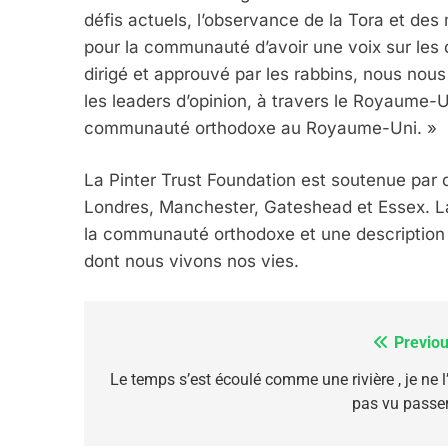
défis actuels, l’observance de la Tora et des 
6
pour la communauté d’avoir une voix sur les q
dirigé et approuvé par les rabbins, nous nous
les leaders d’opinion, à travers le Royaume-U
FIÈRE, DIGNE ET RÉSIL
communauté orthodoxe au Royaume-Uni. »
Dvir
La Pinter Trust Foundation est soutenue par
ISRAÉL
JUDAISME
Londres, Manchester, Gateshead et Essex. L
la communauté orthodoxe et une description 
dont nous vivons nos vies.
7
Previou
Navigation
de
Le temps s’est écoulé comme une rivière , je ne l
pas vu passer
CE QUI NOUS MANQUE
l’article
JUDAISME