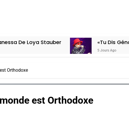
oya Stauber
«Tu Dis Génocide, Je Di
5 Jours Ago
 est Orthodoxe
e monde est Orthodoxe