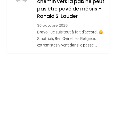
chemin vers la paix ne peut
ISRAÉL
JUDAISME
REVENDIQUE MA
pas être pavé de mépris –
7
CE QUI NOUS
JUDAÏTE Par Thérèse
Ronald S. Lauder
MANQUE – Jacques
Zrihen-Dvir
30 octobre 2025
Hadida
Bravo ! Je suis tout à fait d'accord.
JUDAISME
hérèse Zrihen-
Smotrich, Ben Gvir et les Religieux
8
extrêmistes vivent dans le passé,…
Maroc : Les Amandes
De Tafraout, Le Miel
De Tadla Azilal
DAFINA
MAROC
Consacrés Produits
Du Terroir