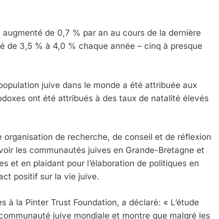
a augmenté de 0,7 % par an au cours de la dernière
té de 3,5 % à 4,0 % chaque année – cinq à presque
opulation juive dans le monde a été attribuée aux
doxes ont été attribués à des taux de natalité élevés
e organisation de recherche, de conseil et de réflexion
uvoir les communautés juives en Grande-Bretagne et
 Meurtrière Selon Le Rapport D’ADL Contre L’anti
 et en plaidant pour l’élaboration de politiques en
 positif sur la vie juive.
s à la Pinter Trust Foundation, a déclaré: « L’étude
a communauté juive mondiale et montre que malgré les