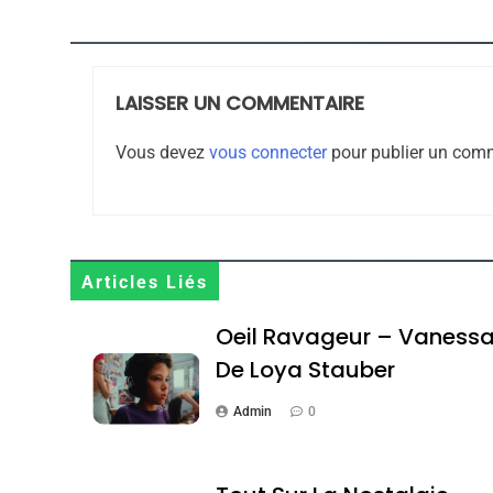
LAISSER UN COMMENTAIRE
8
Vous devez
vous connecter
pour publier un comm
Maroc : Les Amandes D
Terroir
Articles Liés
DAFINA
MAROC
Oeil Ravageur – Vaness
De Loya Stauber
Admin
0
1