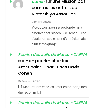
ISRAÉL
JUDAISME
sur
Une Mission pas
admin
REVENDIQUE MA
comme les autres, par
7
CE QUI NOUS
JUDAÏTE Par Thérèse
Victor Ihiya Assouline
MANQUE – Jacques
Zrihen-Dvir
2 mars 2026
Hadida
Victor, ton texte est profondément
JUDAISME
émouvant et sincère. On sent qu’il ne
8
s’agit non seulement d’un récit, mais
Maroc : Les Amandes
d’un témoignage…
De Tafraout, Le Miel
De Tadla Azilal
Pourim des Juifs du Maroc - DAFINA
DAFINA
MAROC
sur
Mon pourim chez les
Consacrés Produits
1
Americains – par Junes Davis-
Oeil Ravageur –
Du Terroir
Cohen
Vanessa De Loya
15 février 2026
Stauber
CINEMA
ISRAÉL
[…] Mon Pourim chez les Americains, par-junes-
2
davis-cohen […]
«Tu Dis Génocide, Je
Pourim des Juifs du Maroc - DAFINA
Dis Guerre»: La