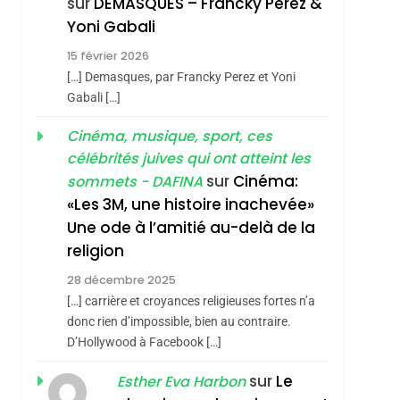
sur
DEMASQUES – Francky Perez &
Nouvelle Chanson De
ISRAÉL
JUDAISME
Yoni Gabali
Boy George
3
15 février 2026
Tout Sur La Nostalgie
[…] Demasques, par Francky Perez et Yoni
SOUVENIRS
Gabali […]
4
Cinéma, musique, sport, ces
Accords D’Isaac:
célébrités juives qui ont atteint les
L’alliance Pourrait
sur
Cinéma:
sommets - DAFINA
S’étendre À 13 Pays
ISRAÉL
JUDAISME
«Les 3M, une histoire inachevée»
D’Amérique Latine
Une ode à l’amitié au-delà de la
5
2025, L’année La Plus
religion
Meurtrière Selon Le
28 décembre 2025
sémitisme
Rapport D’ADL
FRANCE
ISRAÉL
[…] carrière et croyances religieuses fortes n’a
Contre
donc rien d’impossible, bien au contraire.
6
FIÈRE, DIGNE ET
D’Hollywood à Facebook […]
L’antisémitisme
RÉSILIENTE :
sur
Le
Esther Eva Harbon
POURQUOI JE