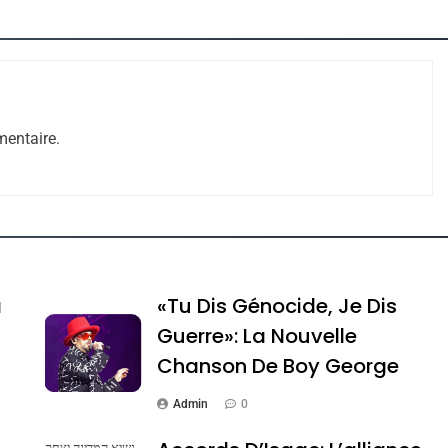
entaire.
e Tafraout, Le Miel De Tadla Azilal Consacrés P
a
«Tu Dis Génocide, Je Dis
Guerre»: La Nouvelle
Chanson De Boy George
Admin
0
נשיא המדינה יצחק