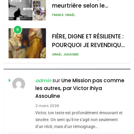
meurtrière selon le
2025, l’année la plus
rapport d’ADL contre
meurtrière selon le rapport
FRANCE
ISRAÉL
l’antisémitisme
d’ADL contre
6
l’antisémitisme
FIÈRE, DIGNE ET RÉSILIENTE :
POURQUOI JE REVENDIQUE
admin
0
MA JUDAÏTE par Thérèse
ISRAÉL
JUDAISME
Zrihen-Dvir
7
CE QUI NOUS MANQUE –
Jacques Hadida
sur
Une Mission pas comme
admin
les autres, par Victor Ihiya
JUDAISME
Assouline
8
2 mars 2026
Maroc : Les amandes de
Victor, ton texte est profondément émouvant et
Tafraout, le miel de Tadla
sincère. On sent qu’il ne s’agit non seulement
Azilal consacrés produits
d’un récit, mais d’un témoignage…
DAFINA
MAROC