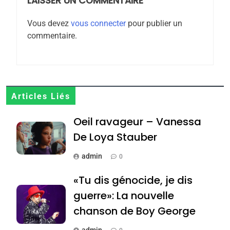
MA JUDAÏTE par Thérèse
LAISSER UN COMMENTAIRE
ISRAÉL
JUDAISME
Zrihen-Dvir
Vous devez
vous connecter
pour publier un
7
commentaire.
CE QUI NOUS MANQUE –
Jacques Hadida
JUDAISME
8
Articles Liés
Maroc : Les amandes de
Oeil ravageur – Vanessa
Tafraout, le miel de Tadla
Azilal consacrés produits
De Loya Stauber
DAFINA
MAROC
du terroir
admin
0
1
Oeil ravageur – Vanessa
«Tu dis génocide, je dis
De Loya Stauber
guerre»: La nouvelle
CINEMA
ISRAÉL
chanson de Boy George
admin