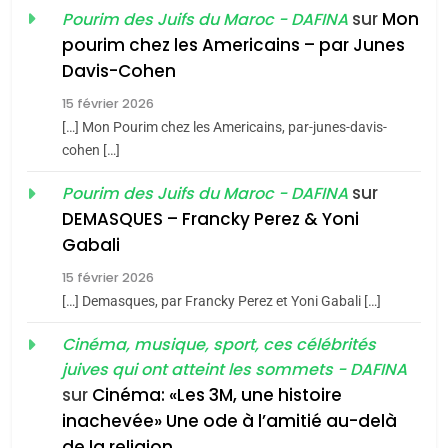
du terroir
sur
Mon
Pourim des Juifs du Maroc - DAFINA
1
pourim chez les Americains – par Junes
Oeil ravageur – Vanessa
Davis-Cohen
De Loya Stauber
15 février 2026
5
CINEMA
ISRAÉL
2025, l’année la plus
[…] Mon Pourim chez les Americains, par-junes-davis-
cohen […]
meurtrière selon le rapport
2
«Tu dis génocide, je dis
d’ADL contre
sur
Pourim des Juifs du Maroc - DAFINA
FRANCE
ISRAÉL
guerre»: La nouvelle
l’antisémitisme
DEMASQUES – Francky Perez & Yoni
chanson de Boy George
6
Gabali
ISRAÉL
JUDAISME
FIÈRE, DIGNE ET RÉSILIENTE :
15 février 2026
POURQUOI JE REVENDIQUE
3
[…] Demasques, par Francky Perez et Yoni Gabali […]
MA JUDAÏTE par Thérèse
Tout sur la Nostalgie
ISRAÉL
JUDAISME
Cinéma, musique, sport, ces célébrités
Zrihen-Dvir
SOUVENIRS
juives qui ont atteint les sommets - DAFINA
7
CE QUI NOUS MANQUE –
sur
Cinéma: «Les 3M, une histoire
inachevée» Une ode à l’amitié au-delà
Jacques Hadida
4
Accords d’Isaac:
de la religion