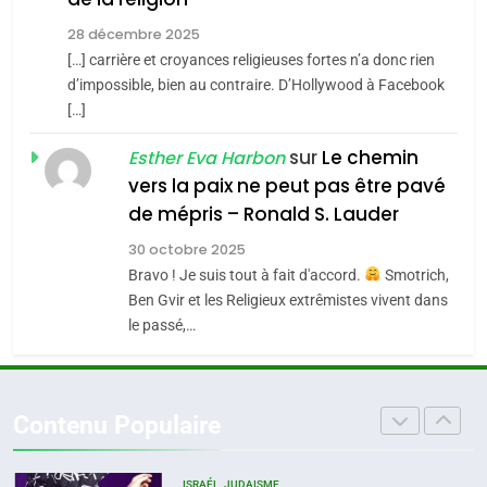
JUDAISME
l’alliance pourrait
28 décembre 2025
s’étendre à 13 pays
[…] carrière et croyances religieuses fortes n’a donc rien
8
ISRAÉL
JUDAISME
Maroc : Les amandes de
d’impossible, bien au contraire. D’Hollywood à Facebook
d’Amérique latine
[…]
Tafraout, le miel de Tadla
5
2025, l’année la plus
Azilal consacrés produits
sur
Le chemin
DAFINA
MAROC
Esther Eva Harbon
meurtrière selon le
du terroir
vers la paix ne peut pas être pavé
rapport d’ADL contre
1
de mépris – Ronald S. Lauder
FRANCE
ISRAÉL
Oeil ravageur – Vanessa De
l’antisémitisme
30 octobre 2025
Loya Stauber
6
Bravo ! Je suis tout à fait d'accord.
Smotrich,
FIÈRE, DIGNE ET RÉSILIENTE :
CINEMA
ISRAÉL
Ben Gvir et les Religieux extrêmistes vivent dans
POURQUOI JE REVENDIQUE
le passé,…
MA JUDAÏTE par Thérèse
2
ISRAÉL
JUDAISME
«Tu dis génocide, je dis
Zrihen-Dvir
guerre»: La nouvelle
7
Contenu Populaire
CE QUI NOUS MANQUE –
chanson de Boy George
ISRAÉL
JUDAISME
Jacques Hadida