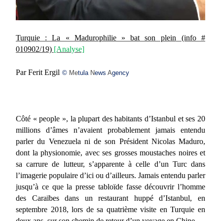
Turquie : La « Madurophilie » bat son plein
(info #
010902/19)
[Analyse]
Par Ferit Ergil
©
Me
tula
N
ews
A
gency
Côté « people », la plupart des habitants d’Istanbul et ses 20
millions d’âmes n’avaient probablement jamais entendu
parler du Venezuela ni de son Président Nicolas Maduro,
dont la physionomie, avec ses grosses moustaches noires et
sa carrure de lutteur, s’apparente à celle d’un Turc dans
l’imagerie populaire d’ici ou d’ailleurs. Jamais entendu parler
jusqu’à ce que la presse tabloïde fasse découvrir l’homme
des Caraïbes dans un restaurant huppé d’Istanbul, en
septembre 2018, lors de sa quatrième visite en Turquie en
deux ans, sur son chemin de retour d’un voyage en Chine.