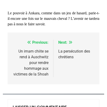
Le pouvoir à Ankara, comme dans un jeu de hasard, parie-t-
il encore une fois sur le mauvais cheval ? L’avenir ne tardera
pas à nous le faire savoir.
Previous:
Next:
Navigation
de
Un imam chiite se
La persécution des
5
rend à Auschwitz
chrétiens
l’article
2025, l’année la plus
pour rendre
meurtrière selon le
hommage aux
victimes de la Shoah
rapport d’ADL contre
FRANCE
ISRAÉL
l’antisémitisme
6
FIÈRE, DIGNE ET RÉSILIENTE :
POURQUOI JE REVENDIQUE