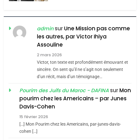
l’antisémitisme
6
FIÈRE, DIGNE ET RÉSILIENTE :
POURQUOI JE REVENDIQUE
sur
Une Mission pas comme
admin
MA JUDAÏTE par Thérèse
les autres, par Victor Ihiya
ISRAÉL
JUDAISME
Assouline
Zrihen-Dvir
7
2 mars 2026
CE QUI NOUS MANQUE –
Victor, ton texte est profondément émouvant et
Jacques Hadida
sincère. On sent qu’il ne s’agit non seulement
d’un récit, mais d’un témoignage…
JUDAISME
sur
Mon
Pourim des Juifs du Maroc - DAFINA
8
pourim chez les Americains – par Junes
Maroc : Les amandes de
Davis-Cohen
Tafraout, le miel de Tadla
15 février 2026
Azilal consacrés produits
DAFINA
MAROC
[…] Mon Pourim chez les Americains, par-junes-davis-
du terroir
cohen […]
1