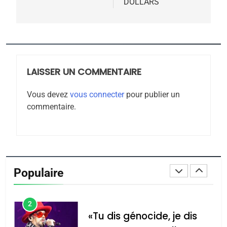
DOLLARS
7
CE QUI NOUS MANQUE –
Jacques Hadida
JUDAISME
LAISSER UN COMMENTAIRE
8
Maroc : Les amandes de
Vous devez
vous connecter
pour publier un
Tafraout, le miel de Tadla
commentaire.
Azilal consacrés produits
DAFINA
MAROC
du terroir
1
Oeil ravageur – Vanessa
De Loya Stauber
Populaire
CINEMA
ISRAÉL
2
«Tu dis génocide, je dis