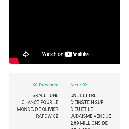
5
2025, l’année la plus
meurtrière selon le
rapport d’ADL contre
FRANCE
ISRAÉL
Previous:
Next:
Navigation
l’antisémitisme
6
de
​​​​​​​ISRAËL : UNE
UNE LETTRE
FIÈRE, DIGNE ET RÉSILIENTE :
CHANCE POUR LE
D’EINSTEIN SUR
l’article
POURQUOI JE REVENDIQUE
MONDE, DE OLIVIER
DIEU ET LE
MA JUDAÏTE par Thérèse
RAFOWICZ
JUDAÏSME VENDUE
ISRAÉL
JUDAISME
2,89 MILLIONS DE
Zrihen-Dvir