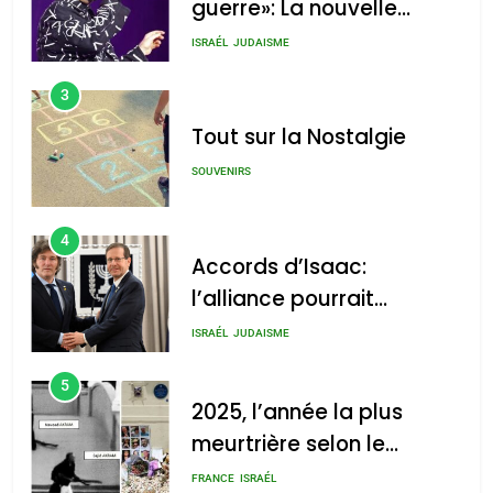
guerre»: La nouvelle
chanson de Boy George
ISRAÉL
JUDAISME
3
Tout sur la Nostalgie
SOUVENIRS
4
Accords d’Isaac:
l’alliance pourrait
s’étendre à 13 pays
ISRAÉL
JUDAISME
d’Amérique latine
5
2025, l’année la plus
meurtrière selon le
rapport d’ADL contre
FRANCE
ISRAÉL