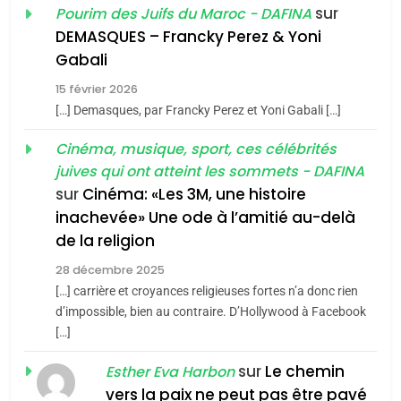
Oeil ravageur – Vanessa
sur
Pourim des Juifs du Maroc - DAFINA
De Loya Stauber
DEMASQUES – Francky Perez & Yoni
5
Gabali
CINEMA
ISRAÉL
2025, l’année la plus
15 février 2026
meurtrière selon le rapport
2
[…] Demasques, par Francky Perez et Yoni Gabali […]
«Tu dis génocide, je dis
d’ADL contre
FRANCE
ISRAÉL
guerre»: La nouvelle
Cinéma, musique, sport, ces célébrités
l’antisémitisme
juives qui ont atteint les sommets - DAFINA
chanson de Boy George
6
ISRAÉL
JUDAISME
FIÈRE, DIGNE ET RÉSILIENTE :
sur
Cinéma: «Les 3M, une histoire
inachevée» Une ode à l’amitié au-delà
POURQUOI JE REVENDIQUE
3
de la religion
MA JUDAÏTE par Thérèse
Tout sur la Nostalgie
ISRAÉL
JUDAISME
Zrihen-Dvir
28 décembre 2025
SOUVENIRS
[…] carrière et croyances religieuses fortes n’a donc rien
7
CE QUI NOUS MANQUE –
d’impossible, bien au contraire. D’Hollywood à Facebook
[…]
Jacques Hadida
4
Accords d’Isaac:
sur
Le chemin
JUDAISME
Esther Eva Harbon
l’alliance pourrait
vers la paix ne peut pas être pavé