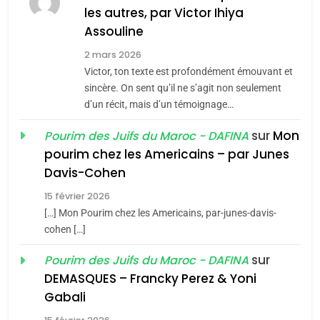
MA JUDAÏTE par Thérèse
les autres, par Victor Ihiya
ISRAÉL
JUDAISME
Assouline
Zrihen-Dvir
7
2 mars 2026
CE QUI NOUS MANQUE –
Victor, ton texte est profondément émouvant et
Jacques Hadida
sincère. On sent qu’il ne s’agit non seulement
d’un récit, mais d’un témoignage…
JUDAISME
sur
Mon
Pourim des Juifs du Maroc - DAFINA
8
pourim chez les Americains – par Junes
Maroc : Les amandes de
Davis-Cohen
Tafraout, le miel de Tadla
15 février 2026
Azilal consacrés produits
DAFINA
MAROC
[…] Mon Pourim chez les Americains, par-junes-davis-
du terroir
cohen […]
1
Oeil ravageur – Vanessa
sur
Pourim des Juifs du Maroc - DAFINA
De Loya Stauber
DEMASQUES – Francky Perez & Yoni
5
Gabali
CINEMA
ISRAÉL
2025, l’année la plus