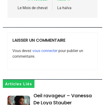
Navigation
de
Le Mois de chevat
La halva
l’article
5
2025, l’année la plus
meurtrière selon le
rapport d’ADL contre
LAISSER UN COMMENTAIRE
FRANCE
ISRAÉL
l’antisémitisme
Vous devez
vous connecter
pour publier un
6
commentaire.
FIÈRE, DIGNE ET RÉSILIENTE :
POURQUOI JE REVENDIQUE
MA JUDAÏTE par Thérèse
ISRAÉL
JUDAISME
Zrihen-Dvir
7
Articles Liés
CE QUI NOUS MANQUE –
Oeil ravageur – Vanessa
Jacques Hadida
De Loya Stauber
JUDAISME