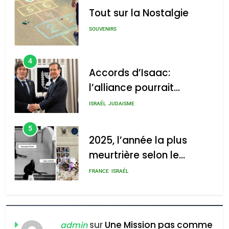
לע"מ Photos By
Tout sur la Nostalgie
: Haim Zach /
GPO
SOUVENIRS
4
Accords d’Isaac:
l’alliance pourrait
2025, l’année la plus
s’étendre à 13 pays
meurtrière selon le rapport
ISRAÉL
JUDAISME
d’Amérique latine
d’ADL contre
5
l’antisémitisme
2025, l’année la plus
meurtrière selon le
admin
0
rapport d’ADL contre
FRANCE
ISRAÉL
l’antisémitisme
6
FIÈRE, DIGNE ET RÉSILIENTE :
POURQUOI JE REVENDIQUE
sur
Une Mission pas comme
admin