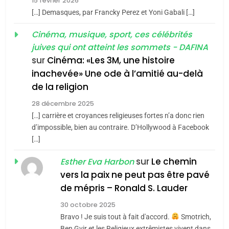
15 février 2026
meurtrière selon le rapport
2
[…] Demasques, par Francky Perez et Yoni Gabali […]
«Tu dis génocide, je dis
d’ADL contre
FRANCE
ISRAÉL
guerre»: La nouvelle
Cinéma, musique, sport, ces célébrités
l’antisémitisme
juives qui ont atteint les sommets - DAFINA
chanson de Boy George
6
ISRAÉL
JUDAISME
FIÈRE, DIGNE ET RÉSILIENTE :
sur
Cinéma: «Les 3M, une histoire
inachevée» Une ode à l’amitié au-delà
POURQUOI JE REVENDIQUE
3
de la religion
MA JUDAÏTE par Thérèse
Tout sur la Nostalgie
ISRAÉL
JUDAISME
Zrihen-Dvir
28 décembre 2025
SOUVENIRS
[…] carrière et croyances religieuses fortes n’a donc rien
7
CE QUI NOUS MANQUE –
d’impossible, bien au contraire. D’Hollywood à Facebook
[…]
Jacques Hadida
4
Accords d’Isaac:
sur
Le chemin
JUDAISME
Esther Eva Harbon
l’alliance pourrait
vers la paix ne peut pas être pavé
s’étendre à 13 pays
8
de mépris – Ronald S. Lauder
ISRAÉL
JUDAISME
Maroc : Les amandes de
d’Amérique latine
30 octobre 2025
Tafraout, le miel de Tadla
5
Bravo ! Je suis tout à fait d'accord.
Smotrich,
2025, l’année la plus
Azilal consacrés produits
DAFINA
MAROC
Ben Gvir et les Religieux extrêmistes vivent dans