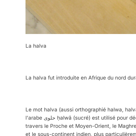
La halva
La halva fut introduite en Afrique du nord d
Le mot halva (aussi orthographié halwa, halv
l'arabe حلوى ḥalwā (sucré) est utilisé pour décrire de nombreux types distincts de confiserie à
travers le Proche et Moyen-Orient, le Maghreb
et le sous-continent indien, plus particulièr