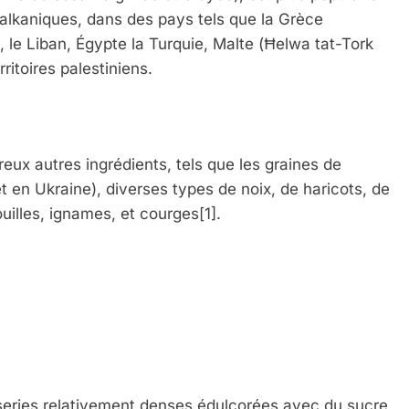
balkaniques, dans des pays tels que la Grèce
 le Liban, Égypte la Turquie, Malte (Ħelwa tat-Tork
rritoires palestiniens.
reux autres ingrédients, tels que les graines de
en Ukraine), diverses types de noix, de haricots, de
ouilles, ignames, et courges[1].
iseries relativement denses édulcorées avec du sucre