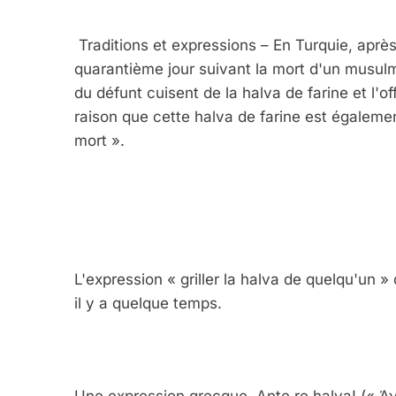
Traditions et expressions – En Turquie, après
quarantième jour suivant la mort d'un musul
du défunt cuisent de la halva de farine et l'of
raison que cette halva de farine est égalemen
mort ».
5
2025, L’année La Plus
FRANCE
ISRAÉL
L'expression « griller la halva de quelqu'un
il y a quelque temps.
6