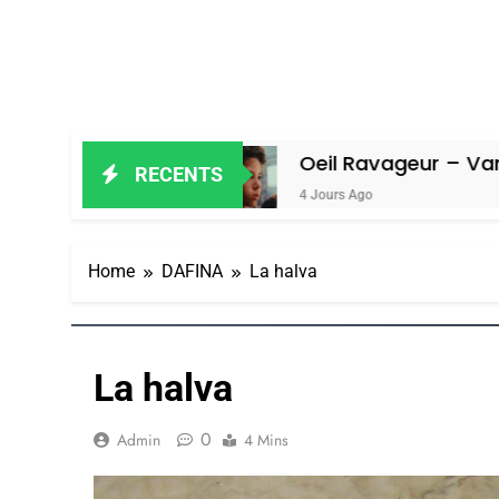
l
Oeil Ravageur – Vanessa De Loya 
RECENTS
4 Jours Ago
Home
DAFINA
La halva
La halva
0
Admin
4 Mins