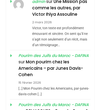
sur
Une Mission pas
admin
CE QUI NOUS
JUDAÏTE Par Thérèse
comme les autres, par
MANQUE – Jacques
Zrihen-Dvir
Victor Ihiya Assouline
Hadida
JUDAISME
2 mars 2026
8
Victor, ton texte est profondément
Maroc : Les Amandes
émouvant et sincère. On sent qu’il ne
De Tafraout, Le Miel
s’agit non seulement d’un récit, mais
De Tadla Azilal
d’un témoignage…
DAFINA
MAROC
Consacrés Produits
Pourim des Juifs du Maroc - DAFINA
1
Oeil Ravageur –
Du Terroir
sur
Mon pourim chez les
Vanessa De Loya
Americains – par Junes Davis-
Stauber
Cohen
CINEMA
ISRAÉL
15 février 2026
2
«Tu Dis Génocide, Je
[…] Mon Pourim chez les Americains, par-junes-
Dis Guerre»: La
davis-cohen […]
Nouvelle Chanson De
ISRAÉL
JUDAISME
Pourim des Juifs du Maroc - DAFINA
Boy George