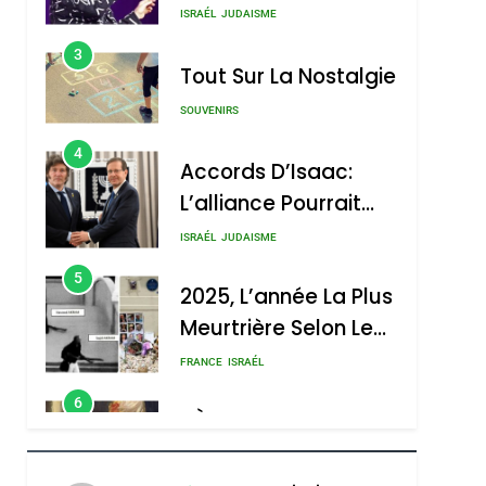
3
Tout Sur La Nostalgie
SOUVENIRS
4
Accords D’Isaac:
L’alliance Pourrait
S’étendre À 13 Pays
ISRAÉL
JUDAISME
D’Amérique Latine
5
2025, L’année La Plus
Meurtrière Selon Le
Rapport D’ADL
FRANCE
ISRAÉL
Contre
6
FIÈRE, DIGNE ET
L’antisémitisme
RÉSILIENTE :
POURQUOI JE
ISRAÉL
JUDAISME
REVENDIQUE MA
7