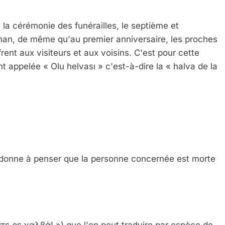
 la cérémonie des funérailles, le septième et
man, de même qu'au premier anniversaire, les proches
frent aux visiteurs et aux voisins. C'est pour cette
t appelée « Olu helvası » c'est-à-dire la « halva de la
 Meurtrière Selon Le Rapport D’ADL Contre L’anti
 » donne à penser que la personne concernée est morte