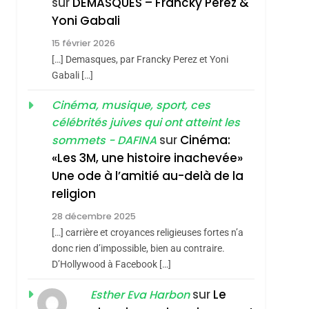
sur
DEMASQUES – Francky Perez &
3
Tout Sur La Nostalgie
Yoni Gabali
SOUVENIRS
15 février 2026
[…] Demasques, par Francky Perez et Yoni
4
Gabali […]
Accords D’Isaac:
L’alliance Pourrait
Cinéma, musique, sport, ces
S’étendre À 13 Pays
célébrités juives qui ont atteint les
ISRAÉL
JUDAISME
D’Amérique Latine
sur
Cinéma:
sommets - DAFINA
5
«Les 3M, une histoire inachevée»
2025, L’année La Plus
Une ode à l’amitié au-delà de la
Meurtrière Selon Le
religion
Rapport D’ADL
FRANCE
ISRAÉL
Contre
28 décembre 2025
6
[…] carrière et croyances religieuses fortes n’a
FIÈRE, DIGNE ET
L’antisémitisme
donc rien d’impossible, bien au contraire.
RÉSILIENTE :
D’Hollywood à Facebook […]
POURQUOI JE
ISRAÉL
JUDAISME
sur
Le
Esther Eva Harbon
REVENDIQUE MA
7