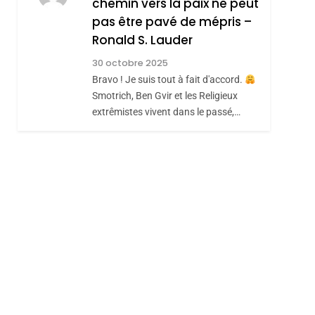
chemin vers la paix ne peut
CE QUI NOUS
JUDAÏTE Par Thérèse
pas être pavé de mépris –
MANQUE – Jacques
Zrihen-Dvir
Ronald S. Lauder
Hadida
JUDAISME
30 octobre 2025
8
Bravo ! Je suis tout à fait d'accord.
Maroc : Les Amandes
Smotrich, Ben Gvir et les Religieux
De Tafraout, Le Miel
extrêmistes vivent dans le passé,…
De Tadla Azilal
DAFINA
MAROC
Consacrés Produits
Du Terroir