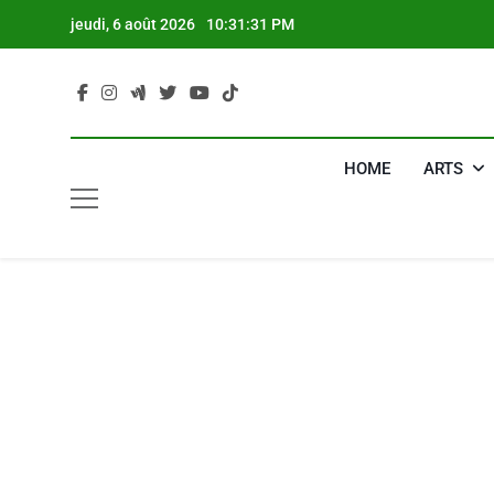
Skip
jeudi, 6 août 2026
10:31:32 PM
to
content
HOME
ARTS