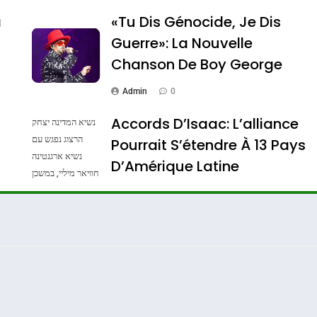
a
«Tu Dis Génocide, Je Dis
Guerre»: La Nouvelle
Chanson De Boy George
Admin
0
Accords D’Isaac: L’alliance
נשיא המדינה יצחק
IENTE : POURQUOI JE REVENDIQUE MA JUDAÏTE Par T
הרצוג נפגש עם
Pourrait S’étendre À 13 Pays
נשיא ארגנטינה
D’Amérique Latine
חוויאר מיליי, במשכן
הנשיא בירושלים.
Admin
0
צילום: חיים צח /
לע"מ Photos By
: Haim Zach /
GPO