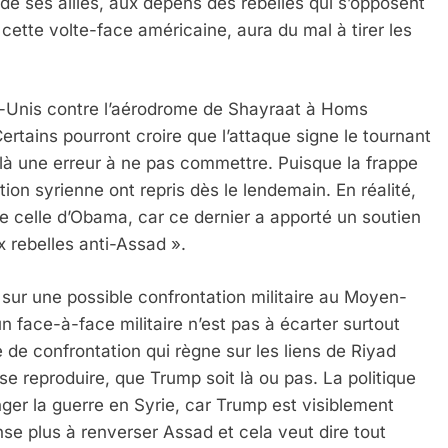
de ses alliés, aux dépens des rebelles qui s’opposent
Dis Guerre»: La Nouvelle Chanson De Boy George
de cette volte-face américaine, aura du mal à tirer les
ts-Unis contre l’aérodrome de Shayraat à Homs
Certains pourront croire que l’attaque signe le tournant
 là une erreur à ne pas commettre. Puisque la frappe
ation syrienne ont repris dès le lendemain. En réalité,
de celle d’Obama, car ce dernier a apporté un soutien
x rebelles anti-Assad ».
 sur une possible confrontation militaire au Moyen-
n face-à-face militaire n’est pas à écarter surtout
e de confrontation qui règne sur les liens de Riyad
e reproduire, que Trump soit là ou pas. La politique
er la guerre en Syrie, car Trump est visiblement
e plus à renverser Assad et cela veut dire tout