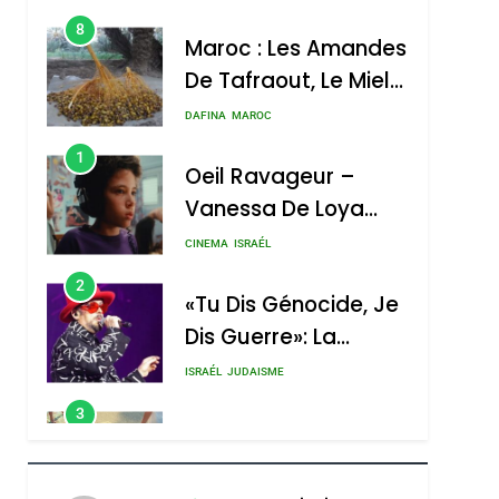
De Tafraout, Le Miel
sémitisme
De Tadla Azilal
DAFINA
MAROC
Consacrés Produits
1
Oeil Ravageur –
Du Terroir
Vanessa De Loya
Stauber
CINEMA
ISRAÉL
2
«Tu Dis Génocide, Je
Dis Guerre»: La
Nouvelle Chanson De
hérèse Zrihen-
ISRAÉL
JUDAISME
Boy George
3
Tout Sur La Nostalgie
SOUVENIRS
4
Accords D’Isaac: