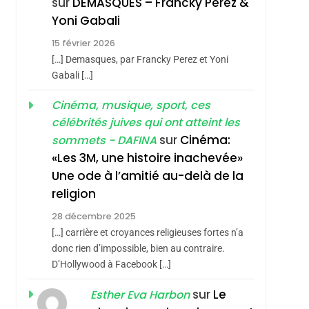
sur
DEMASQUES – Francky Perez &
De Tafraout, Le Miel
Yoni Gabali
De Tadla Azilal
DAFINA
MAROC
15 février 2026
Consacrés Produits
[…] Demasques, par Francky Perez et Yoni
Du Terroir
Gabali […]
Cinéma, musique, sport, ces
célébrités juives qui ont atteint les
sur
Cinéma:
sommets - DAFINA
«Les 3M, une histoire inachevée»
Une ode à l’amitié au-delà de la
religion
28 décembre 2025
[…] carrière et croyances religieuses fortes n’a
donc rien d’impossible, bien au contraire.
D’Hollywood à Facebook […]
sur
Le
Esther Eva Harbon