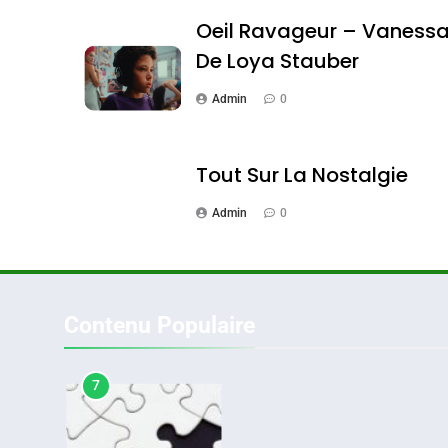
Oeil Ravageur – Vaness
De Loya Stauber
6
Admin
0
Tout Sur La Nostalgie
FIÈRE, DIGNE ET RÉSIL
Dvir
Admin
0
ISRAÉL
JUDAISME
Contenu Populaire
7