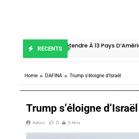
e Pourrait S’étendre À 13 Pays D’Amérique Latine
RECENTS
Home
DAFINA
Trump s’éloigne d’Israël
Trump s’éloigne d’Israël
5
0
Admin
5 Mins