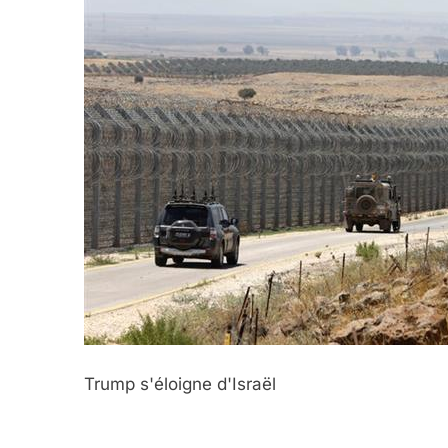
2025, L’année La Plus
FRANCE
ISRAÉL
6
FIÈRE, DIGNE ET RÉSIL
Dvir
ISRAÉL
JUDAISME
Trump s'éloigne d'Israël