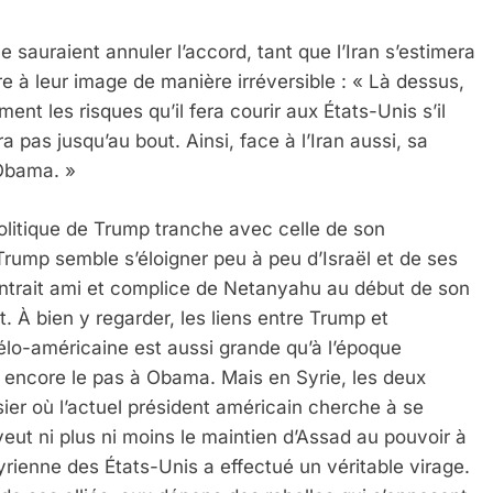
e sauraient annuler l’accord, tant que l’Iran s’estimera
uire à leur image de manière irréversible : « Là dessus,
ent les risques qu’il fera courir aux États-Unis s’il
ra pas jusqu’au bout. Ainsi, face à l’Iran aussi, sa
’Obama. »
ssa De Loya Stauber
politique de Trump tranche avec celle de son
 Trump semble s’éloigner peu à peu d’Israël et de ses
ontrait ami et complice de Netanyahu au début de son
. À bien y regarder, les liens entre Trump et
raélo-américaine est aussi grande qu’à l’époque
encore le pas à Obama. Mais en Syrie, les deux
ier où l’actuel président américain cherche à se
eut ni plus ni moins le maintien d’Assad au pouvoir à
yrienne des États-Unis a effectué un véritable virage.