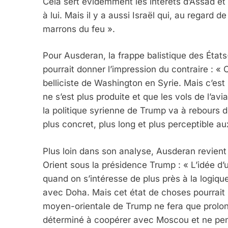
Cela sert évidemment les intérêts d’Assad et 
«Tu Dis Génocide, Je 
à lui. Mais il y a aussi Israël qui, au regard 
marrons du feu ».
ISRAÉL
JUDAISME
Pour Ausderan, la frappe balistique des Éta
pourrait donner l’impression du contraire : « 
belliciste de Washington en Syrie. Mais c’est
3
ne s’est plus produite et que les vols de l’avi
la politique syrienne de Trump va à rebours 
plus concret, plus long et plus perceptible au
Tout Sur La Nostalgie
Plus loin dans son analyse, Ausderan revient
Orient sous la présidence Trump : « L’idée d’u
SOUVENIRS
quand on s’intéresse de plus près à la logiqu
avec Doha. Mais cet état de choses pourrait s
moyen-orientale de Trump ne fera que prolong
déterminé à coopérer avec Moscou et ne pens