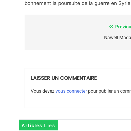
4
bonnement la poursuite de la guerre en Syrie
Previou
Navigation
Accords D’Isaac: L’all
de
Nawell Mada
ISRAÉL
JUDAISME
l’article
LAISSER UN COMMENTAIRE
5
Vous devez
vous connecter
pour publier un comm
2025, L’année La Plus
FRANCE
ISRAÉL
Articles Liés