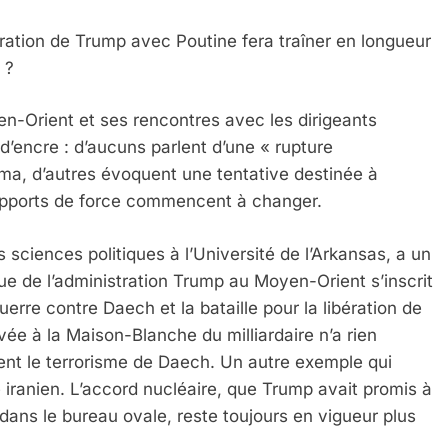
ration de Trump avec Poutine fera traîner en longueur
l ?
 – Jacques Hadida
-Orient et ses rencontres avec les dirigeants
 d’encre : d’aucuns parlent d’une « rupture
ma, d’autres évoquent une tentative destinée à
rapports de force commencent à changer.
 sciences politiques à l’Université de l’Arkansas, a un
tique de l’administration Trump au Moyen-Orient s’inscrit
erre contre Daech et la bataille pour la libération de
vée à la Maison-Blanche du milliardaire n’a rien
tent le terrorisme de Daech. Un autre exemple qui
e Tafraout, Le Miel De Tadla Azilal Consacrés P
e iranien. L’accord nucléaire, que Trump avait promis à
dans le bureau ovale, reste toujours en vigueur plus