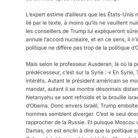
L’expert estime d’ailleurs que les États-Unis n
lié par le texte, à moins qu’ils ne veuillent n
1
les conseillers de Trump lui expliqueront sûrem
annule l’accord nucléaire, et en ce sens, il n’i
politique ne diffère pas trop de la politique d
Oeil Ravageur – Vane
Mais selon le professeur Ausderan, là où la 
prédécesseur, c’est sur la Syrie : « En Syrie,
CINEMA
ISRAÉL
intérêts. Autant le président américain se m
mandat, autant il se montre désormais distant
Netanyahu se sont refroidis et la brouille is
d’Obama. Donc envers Israël, Trump emboîte 
2
hommes semblent diverger. C’est le seul doss
rapprocher de la Russie. Et puisque Moscou v
Damas, on est enclin à dire que la politique s