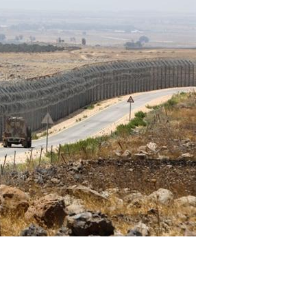
 Meurtrière Selon Le Rapport D’ADL Contre L’anti
IENTE : POURQUOI JE REVENDIQUE MA JUDAÏTE Par T