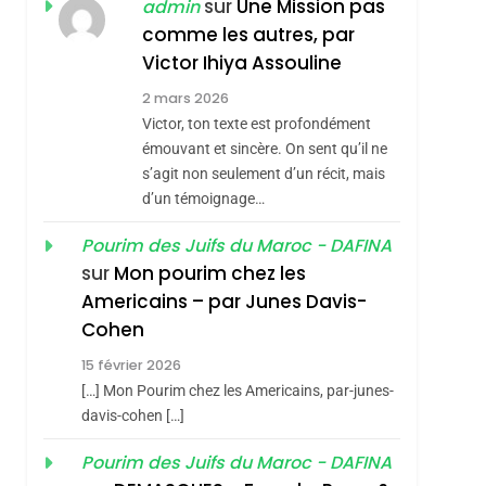
L’alliance Pourrait
sur
Une Mission pas
admin
S’étendre À 13 Pays
comme les autres, par
ISRAÉL
JUDAISME
D’Amérique Latine
Victor Ihiya Assouline
5
2025, L’année La Plus
2 mars 2026
Meurtrière Selon Le
Victor, ton texte est profondément
émouvant et sincère. On sent qu’il ne
Rapport D’ADL
FRANCE
ISRAÉL
s’agit non seulement d’un récit, mais
Contre
d’un témoignage…
6
FIÈRE, DIGNE ET
L’antisémitisme
Pourim des Juifs du Maroc - DAFINA
RÉSILIENTE :
sur
Mon pourim chez les
POURQUOI JE
ISRAÉL
JUDAISME
Americains – par Junes Davis-
REVENDIQUE MA
7
Cohen
CE QUI NOUS
JUDAÏTE Par Thérèse
15 février 2026
MANQUE – Jacques
Zrihen-Dvir
[…] Mon Pourim chez les Americains, par-junes-
roduits Du
Hadida
JUDAISME
davis-cohen […]
8
Pourim des Juifs du Maroc - DAFINA
Maroc : Les Amandes