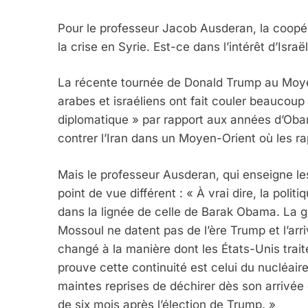
7
Pour le professeur Jacob Ausderan, la coopé
la crise en Syrie. Est-ce dans l’intérêt d’Israë
CE QUI NOUS MANQUE
La récente tournée de Donald Trump au Moyen
arabes et israéliens ont fait couler beaucoup
JUDAISME
diplomatique » par rapport aux années d’Oba
contrer l’Iran dans un Moyen-Orient où les 
Mais le professeur Ausderan, qui enseigne les
8
point de vue différent : « À vrai dire, la poli
dans la lignée de celle de Barak Obama. La gu
Mossoul ne datent pas de l’ère Trump et l’arri
changé à la manière dont les États-Unis trai
Maroc : Les Amandes D
prouve cette continuité est celui du nucléair
Terroir
maintes reprises de déchirer dès son arrivée 
DAFINA
MAROC
de six mois après l’élection de Trump. »