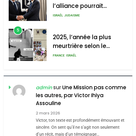
l’alliance pourrait
s’étendre à 13 pays
ISRAÉL
JUDAISME
d’Amérique latine
5
2025, l’année la plus
meurtrière selon le
rapport d’ADL contre
FRANCE
ISRAÉL
l’antisémitisme
6
FIÈRE, DIGNE ET RÉSILIENTE :
POURQUOI JE REVENDIQUE
sur
Une Mission pas comme
admin
MA JUDAÏTE par Thérèse
les autres, par Victor Ihiya
ISRAÉL
JUDAISME
Assouline
Zrihen-Dvir
7
2 mars 2026
CE QUI NOUS MANQUE –
Victor, ton texte est profondément émouvant et
Jacques Hadida
sincère. On sent qu’il ne s’agit non seulement
d’un récit, mais d’un témoignage…
JUDAISME