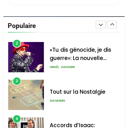
1
Oeil ravageur – Vanessa
De Loya Stauber
Populaire
CINEMA
ISRAÉL
2
«Tu dis génocide, je dis
guerre»: La nouvelle
chanson de Boy George
ISRAÉL
JUDAISME
3
Tout sur la Nostalgie
SOUVENIRS
4
Accords d’Isaac: