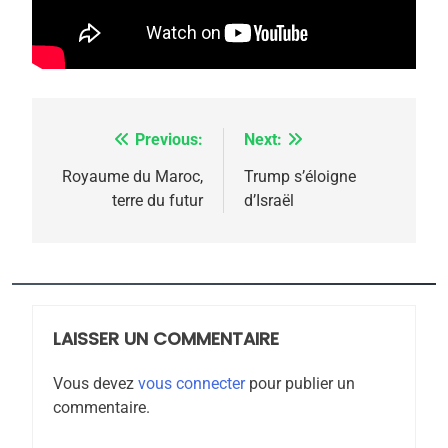
rapport d’ADL contre
FRANCE
ISRAÉL
l’antisémitisme
6
FIÈRE, DIGNE ET RÉSILIENTE :
POURQUOI JE REVENDIQUE
Previous:
Next:
Navigation
MA JUDAÏTE par Thérèse
ISRAÉL
JUDAISME
de
Royaume du Maroc,
Trump s’éloigne
Zrihen-Dvir
terre du futur
d’Israël
7
l’article
CE QUI NOUS MANQUE –
Jacques Hadida
JUDAISME
LAISSER UN COMMENTAIRE
8
Maroc : Les amandes de
Vous devez
vous connecter
pour publier un
Tafraout, le miel de Tadla
commentaire.
Azilal consacrés produits
DAFINA
MAROC
du terroir