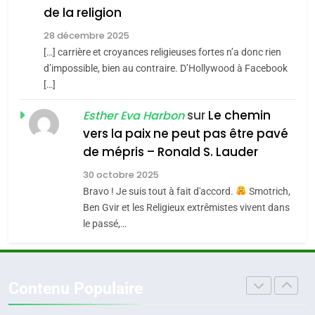
de la religion
MA JUDAÏTE par Thérèse
Tout sur la Nostalgie
ISRAÉL
JUDAISME
Zrihen-Dvir
28 décembre 2025
SOUVENIRS
[…] carrière et croyances religieuses fortes n’a donc rien
7
CE QUI NOUS MANQUE –
d’impossible, bien au contraire. D’Hollywood à Facebook
[…]
Jacques Hadida
4
Accords d’Isaac:
sur
Le chemin
JUDAISME
Esther Eva Harbon
l’alliance pourrait
vers la paix ne peut pas être pavé
s’étendre à 13 pays
8
de mépris – Ronald S. Lauder
ISRAÉL
JUDAISME
Maroc : Les amandes de
d’Amérique latine
30 octobre 2025
Tafraout, le miel de Tadla
5
Bravo ! Je suis tout à fait d'accord.
Smotrich,
2025, l’année la plus
Azilal consacrés produits
DAFINA
MAROC
Ben Gvir et les Religieux extrêmistes vivent dans
meurtrière selon le
du terroir
le passé,…
rapport d’ADL contre
1
FRANCE
ISRAÉL
Oeil ravageur – Vanessa De
l’antisémitisme
Loya Stauber
6
Contenu Populaire
FIÈRE, DIGNE ET RÉSILIENTE :
CINEMA
ISRAÉL
POURQUOI JE REVENDIQUE