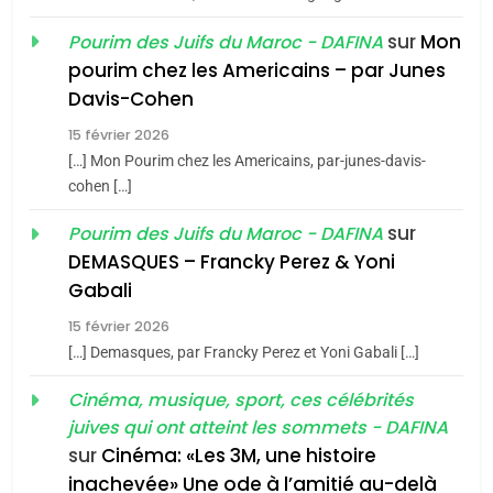
sur
Mon
Pourim des Juifs du Maroc - DAFINA
8
pourim chez les Americains – par Junes
Maroc : Les amandes de
Davis-Cohen
Tafraout, le miel de Tadla
15 février 2026
Azilal consacrés produits
DAFINA
MAROC
[…] Mon Pourim chez les Americains, par-junes-davis-
du terroir
cohen […]
1
Oeil ravageur – Vanessa
sur
Pourim des Juifs du Maroc - DAFINA
De Loya Stauber
DEMASQUES – Francky Perez & Yoni
5
Gabali
CINEMA
ISRAÉL
2025, l’année la plus
15 février 2026
meurtrière selon le rapport
2
[…] Demasques, par Francky Perez et Yoni Gabali […]
«Tu dis génocide, je dis
d’ADL contre
FRANCE
ISRAÉL
guerre»: La nouvelle
Cinéma, musique, sport, ces célébrités
l’antisémitisme
juives qui ont atteint les sommets - DAFINA
chanson de Boy George
6
ISRAÉL
JUDAISME
FIÈRE, DIGNE ET RÉSILIENTE :
sur
Cinéma: «Les 3M, une histoire
inachevée» Une ode à l’amitié au-delà
POURQUOI JE REVENDIQUE
3