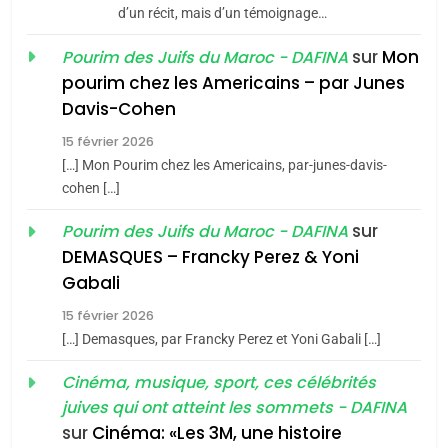
d’un récit, mais d’un témoignage…
JUDAISME
sur
Mon
Pourim des Juifs du Maroc - DAFINA
8
pourim chez les Americains – par Junes
Maroc : Les amandes de
Davis-Cohen
Tafraout, le miel de Tadla
15 février 2026
Azilal consacrés produits
DAFINA
MAROC
[…] Mon Pourim chez les Americains, par-junes-davis-
du terroir
cohen […]
1
Oeil ravageur – Vanessa
sur
Pourim des Juifs du Maroc - DAFINA
De Loya Stauber
DEMASQUES – Francky Perez & Yoni
5
Gabali
CINEMA
ISRAÉL
2025, l’année la plus
15 février 2026
meurtrière selon le rapport
2
[…] Demasques, par Francky Perez et Yoni Gabali […]
«Tu dis génocide, je dis
d’ADL contre
FRANCE
ISRAÉL
guerre»: La nouvelle
Cinéma, musique, sport, ces célébrités
l’antisémitisme
juives qui ont atteint les sommets - DAFINA
chanson de Boy George
6
ISRAÉL
JUDAISME
FIÈRE, DIGNE ET RÉSILIENTE :
sur
Cinéma: «Les 3M, une histoire