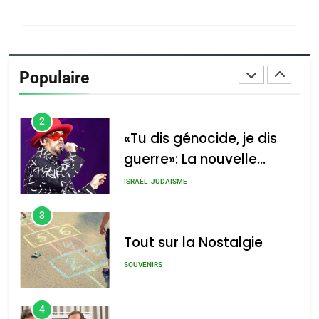
du terroir
1
Oeil ravageur – Vanessa
De Loya Stauber
Populaire
CINEMA
ISRAÉL
2
«Tu dis génocide, je dis
guerre»: La nouvelle
chanson de Boy George
ISRAÉL
JUDAISME
3
Tout sur la Nostalgie
SOUVENIRS
4