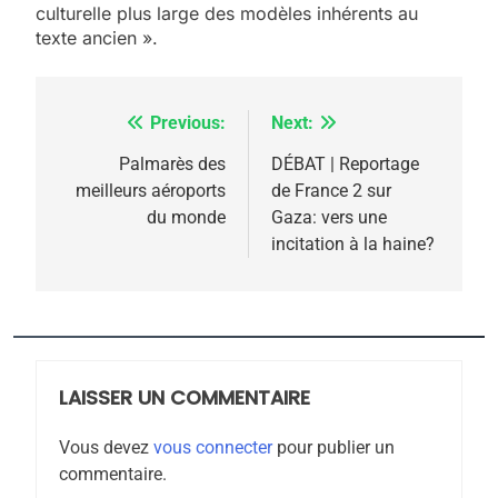
meurtrière selon le
culturelle plus large des modèles inhérents au
texte ancien ».
rapport d’ADL contre
FRANCE
ISRAÉL
l’antisémitisme
6
FIÈRE, DIGNE ET RÉSILIENTE :
Previous:
Next:
Navigation
POURQUOI JE REVENDIQUE
de
Palmarès des
DÉBAT | Reportage
MA JUDAÏTE par Thérèse
meilleurs aéroports
de France 2 sur
ISRAÉL
JUDAISME
l’article
du monde
Gaza: vers une
Zrihen-Dvir
incitation à la haine?
7
CE QUI NOUS MANQUE –
Jacques Hadida
JUDAISME
LAISSER UN COMMENTAIRE
8
Maroc : Les amandes de
Vous devez
vous connecter
pour publier un
Tafraout, le miel de Tadla
commentaire.
Azilal consacrés produits
DAFINA
MAROC