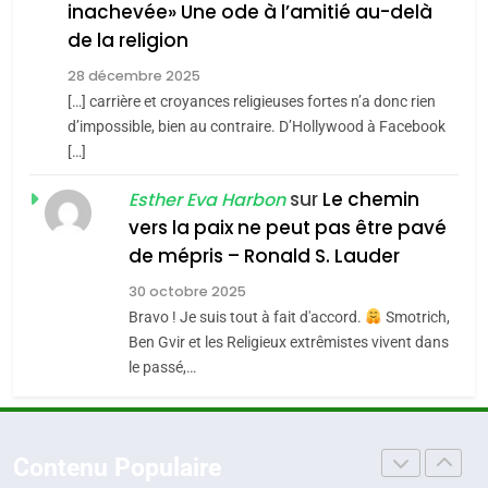
inachevée» Une ode à l’amitié au-delà
POURQUOI JE REVENDIQUE
3
de la religion
MA JUDAÏTE par Thérèse
Tout sur la Nostalgie
ISRAÉL
JUDAISME
Zrihen-Dvir
28 décembre 2025
SOUVENIRS
[…] carrière et croyances religieuses fortes n’a donc rien
7
CE QUI NOUS MANQUE –
d’impossible, bien au contraire. D’Hollywood à Facebook
[…]
Jacques Hadida
4
Accords d’Isaac:
sur
Le chemin
JUDAISME
Esther Eva Harbon
l’alliance pourrait
vers la paix ne peut pas être pavé
s’étendre à 13 pays
8
de mépris – Ronald S. Lauder
ISRAÉL
JUDAISME
Maroc : Les amandes de
d’Amérique latine
30 octobre 2025
Tafraout, le miel de Tadla
5
Bravo ! Je suis tout à fait d'accord.
Smotrich,
2025, l’année la plus
Azilal consacrés produits
DAFINA
MAROC
Ben Gvir et les Religieux extrêmistes vivent dans
meurtrière selon le
du terroir
le passé,…
rapport d’ADL contre
1
FRANCE
ISRAÉL
Oeil ravageur – Vanessa De
l’antisémitisme
Loya Stauber
6
Contenu Populaire
FIÈRE, DIGNE ET RÉSILIENTE :
CINEMA
ISRAÉL