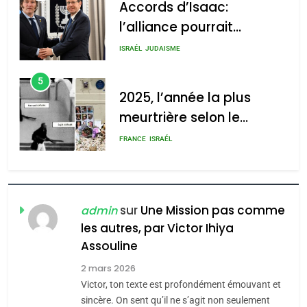
Accords d’Isaac:
l’alliance pourrait
s’étendre à 13 pays
ISRAÉL
JUDAISME
d’Amérique latine
5
2025, l’année la plus
meurtrière selon le
rapport d’ADL contre
FRANCE
ISRAÉL
l’antisémitisme
6
FIÈRE, DIGNE ET RÉSILIENTE :
POURQUOI JE REVENDIQUE
sur
Une Mission pas comme
admin
MA JUDAÏTE par Thérèse
les autres, par Victor Ihiya
ISRAÉL
JUDAISME
Assouline
Zrihen-Dvir
7
2 mars 2026
CE QUI NOUS MANQUE –
Victor, ton texte est profondément émouvant et
Jacques Hadida
sincère. On sent qu’il ne s’agit non seulement