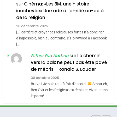
CE QUI NOUS MANQUE –
sur
Cinéma: «Les 3M, une histoire
inachevée» Une ode à l’amitié au-delà
Jacques Hadida
4
Accords d’Isaac:
de la religion
JUDAISME
l’alliance pourrait
28 décembre 2025
s’étendre à 13 pays
[…] carrière et croyances religieuses fortes n’a donc rien
8
ISRAÉL
JUDAISME
Maroc : Les amandes de
d’impossible, bien au contraire. D’Hollywood à Facebook
d’Amérique latine
[…]
Tafraout, le miel de Tadla
5
2025, l’année la plus
Azilal consacrés produits
sur
Le chemin
DAFINA
MAROC
Esther Eva Harbon
meurtrière selon le
du terroir
vers la paix ne peut pas être pavé
rapport d’ADL contre
1
de mépris – Ronald S. Lauder
FRANCE
ISRAÉL
Oeil ravageur – Vanessa De
l’antisémitisme
30 octobre 2025
Loya Stauber
6
Bravo ! Je suis tout à fait d'accord.
Smotrich,
FIÈRE, DIGNE ET RÉSILIENTE :
CINEMA
ISRAÉL
Ben Gvir et les Religieux extrêmistes vivent dans
POURQUOI JE REVENDIQUE
le passé,…
MA JUDAÏTE par Thérèse
2
ISRAÉL
JUDAISME
«Tu dis génocide, je dis
Zrihen-Dvir
guerre»: La nouvelle
7