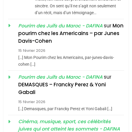
Tafraout, le miel de Tadla
sincère. On sent qu’il ne s’agit non seulement
Azilal consacrés produits
d’un récit, mais d’un témoignage…
DAFINA
MAROC
du terroir
sur
Mon
Pourim des Juifs du Maroc - DAFINA
1
pourim chez les Americains – par Junes
Oeil ravageur – Vanessa
Davis-Cohen
De Loya Stauber
15 février 2026
5
CINEMA
ISRAÉL
2025, l’année la plus
[…] Mon Pourim chez les Americains, par-junes-davis-
cohen […]
meurtrière selon le rapport
2
«Tu dis génocide, je dis
d’ADL contre
sur
Pourim des Juifs du Maroc - DAFINA
FRANCE
ISRAÉL
guerre»: La nouvelle
l’antisémitisme
DEMASQUES – Francky Perez & Yoni
chanson de Boy George
6
Gabali
ISRAÉL
JUDAISME
FIÈRE, DIGNE ET RÉSILIENTE :
15 février 2026
POURQUOI JE REVENDIQUE
3
[…] Demasques, par Francky Perez et Yoni Gabali […]
MA JUDAÏTE par Thérèse
Tout sur la Nostalgie
ISRAÉL
JUDAISME
Cinéma, musique, sport, ces célébrités
Zrihen-Dvir
SOUVENIRS
juives qui ont atteint les sommets - DAFINA
7