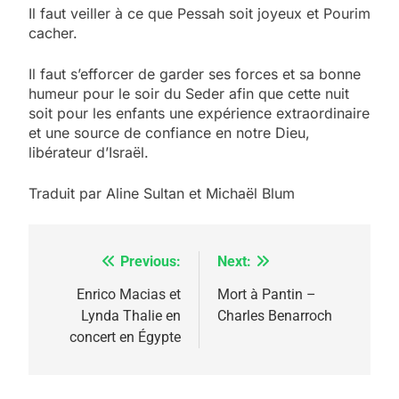
Il faut veiller à ce que Pessah soit joyeux et Pourim
cacher.
Il faut s’efforcer de garder ses forces et sa bonne
humeur pour le soir du Seder afin que cette nuit
soit pour les enfants une expérience extraordinaire
et une source de confiance en notre Dieu,
libérateur d’Israël.
Traduit par Aline Sultan et Michaël Blum
Previous:
Next:
Navigation
5
2025, l’année la plus
de
Enrico Macias et
Mort à Pantin –
meurtrière selon le
Lynda Thalie en
Charles Benarroch
l’article
concert en Égypte
rapport d’ADL contre
FRANCE
ISRAÉL
l’antisémitisme
6