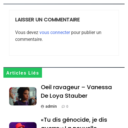
FIÈRE, DIGNE ET RÉSILIENTE :
POURQUOI JE REVENDIQUE
MA JUDAÏTE par Thérèse
LAISSER UN COMMENTAIRE
ISRAÉL
JUDAISME
Zrihen-Dvir
Vous devez
vous connecter
pour publier un
7
commentaire.
CE QUI NOUS MANQUE –
Jacques Hadida
JUDAISME
8
Articles Liés
Maroc : Les amandes de
Oeil ravageur – Vanessa
Tafraout, le miel de Tadla
Azilal consacrés produits
De Loya Stauber
DAFINA
MAROC
du terroir
admin
0
1
Oeil ravageur – Vanessa
«Tu dis génocide, je dis
De Loya Stauber