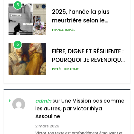
5
2025, l’année la plus
meurtrière selon le
2025, l’année la plus
rapport d’ADL contre
meurtrière selon le rapport
FRANCE
ISRAÉL
l’antisémitisme
d’ADL contre
6
l’antisémitisme
FIÈRE, DIGNE ET RÉSILIENTE :
POURQUOI JE REVENDIQUE
admin
0
MA JUDAÏTE par Thérèse
ISRAÉL
JUDAISME
Zrihen-Dvir
7
CE QUI NOUS MANQUE –
Jacques Hadida
sur
Une Mission pas comme
admin
les autres, par Victor Ihiya
JUDAISME
Assouline
8
2 mars 2026
Maroc : Les amandes de
Victor, ton texte est profondément émouvant et