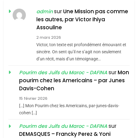
FIÈRE, DIGNE ET RÉSILIENTE :
POURQUOI JE REVENDIQUE
sur
Une Mission pas comme
admin
MA JUDAÏTE par Thérèse
les autres, par Victor Ihiya
ISRAÉL
JUDAISME
Assouline
Zrihen-Dvir
7
2 mars 2026
CE QUI NOUS MANQUE –
Victor, ton texte est profondément émouvant et
Jacques Hadida
sincère. On sent qu’il ne s’agit non seulement
d’un récit, mais d’un témoignage…
JUDAISME
sur
Mon
Pourim des Juifs du Maroc - DAFINA
8
pourim chez les Americains – par Junes
Maroc : Les amandes de
Davis-Cohen
Tafraout, le miel de Tadla
15 février 2026
Azilal consacrés produits
DAFINA
MAROC
[…] Mon Pourim chez les Americains, par-junes-davis-
du terroir
cohen […]
1
Oeil ravageur – Vanessa
sur
Pourim des Juifs du Maroc - DAFINA
De Loya Stauber
DEMASQUES – Francky Perez & Yoni