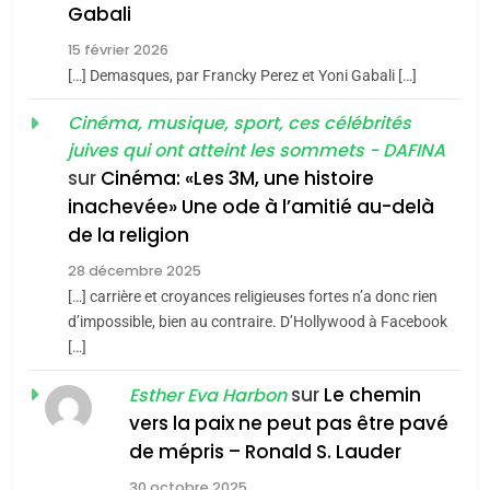
5
Gabali
CINEMA
ISRAÉL
2025, l’année la plus
15 février 2026
meurtrière selon le rapport
2
[…] Demasques, par Francky Perez et Yoni Gabali […]
«Tu dis génocide, je dis
d’ADL contre
FRANCE
ISRAÉL
guerre»: La nouvelle
Cinéma, musique, sport, ces célébrités
l’antisémitisme
juives qui ont atteint les sommets - DAFINA
chanson de Boy George
6
ISRAÉL
JUDAISME
FIÈRE, DIGNE ET RÉSILIENTE :
sur
Cinéma: «Les 3M, une histoire
inachevée» Une ode à l’amitié au-delà
POURQUOI JE REVENDIQUE
3
de la religion
MA JUDAÏTE par Thérèse
Tout sur la Nostalgie
ISRAÉL
JUDAISME
Zrihen-Dvir
28 décembre 2025
SOUVENIRS
[…] carrière et croyances religieuses fortes n’a donc rien
7
CE QUI NOUS MANQUE –
d’impossible, bien au contraire. D’Hollywood à Facebook
[…]
Jacques Hadida
4
Accords d’Isaac:
sur
Le chemin
JUDAISME
Esther Eva Harbon
l’alliance pourrait
vers la paix ne peut pas être pavé
s’étendre à 13 pays
8
de mépris – Ronald S. Lauder
ISRAÉL
JUDAISME
Maroc : Les amandes de
d’Amérique latine
30 octobre 2025