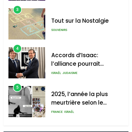
3
Tout sur la Nostalgie
SOUVENIRS
4
Accords d’Isaac:
l’alliance pourrait
s’étendre à 13 pays
ISRAÉL
JUDAISME
d’Amérique latine
5
2025, l’année la plus
meurtrière selon le
rapport d’ADL contre
FRANCE
ISRAÉL
l’antisémitisme
6