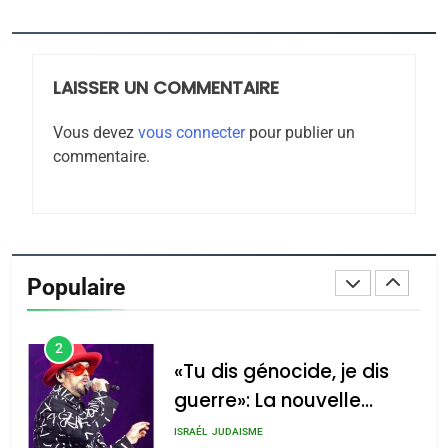
Jacques Hadida
JUDAISME
LAISSER UN COMMENTAIRE
8
Maroc : Les amandes de
Vous devez
vous connecter
pour publier un
Tafraout, le miel de Tadla
commentaire.
Azilal consacrés produits
DAFINA
MAROC
du terroir
1
Oeil ravageur – Vanessa
De Loya Stauber
Populaire
CINEMA
ISRAÉL
2
«Tu dis génocide, je dis
guerre»: La nouvelle
chanson de Boy George
ISRAÉL
JUDAISME