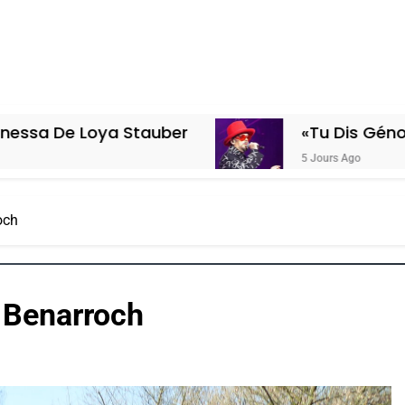
a Stauber
«Tu Dis Génocide, Je Dis 
5 Jours Ago
och
s Benarroch