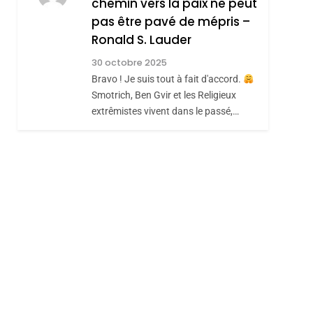
chemin vers la paix ne peut
CE QUI NOUS
JUDAÏTE Par Thérèse
pas être pavé de mépris –
MANQUE – Jacques
Zrihen-Dvir
Ronald S. Lauder
Hadida
JUDAISME
30 octobre 2025
8
Bravo ! Je suis tout à fait d'accord.
Maroc : Les Amandes
Smotrich, Ben Gvir et les Religieux
De Tafraout, Le Miel
extrêmistes vivent dans le passé,…
De Tadla Azilal
DAFINA
MAROC
Consacrés Produits
Du Terroir