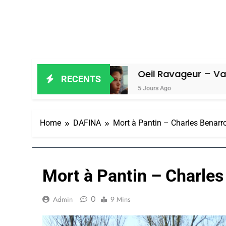
iel
Oeil Ravageur – Vanessa De Loy
RECENTS
5 Jours Ago
Home
DAFINA
Mort à Pantin – Charles Benarr
Mort à Pantin – Charle
0
Admin
9 Mins