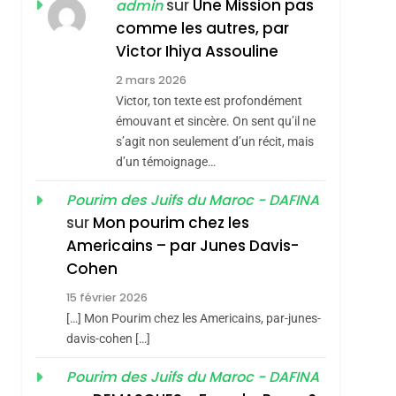
sur
Une Mission pas
admin
CE QUI NOUS
JUDAÏTE Par Thérèse
comme les autres, par
MANQUE – Jacques
Zrihen-Dvir
Victor Ihiya Assouline
Hadida
JUDAISME
2 mars 2026
8
Victor, ton texte est profondément
Maroc : Les Amandes
émouvant et sincère. On sent qu’il ne
De Tafraout, Le Miel
s’agit non seulement d’un récit, mais
De Tadla Azilal
d’un témoignage…
DAFINA
MAROC
Consacrés Produits
Pourim des Juifs du Maroc - DAFINA
1
Oeil Ravageur –
Du Terroir
sur
Mon pourim chez les
Vanessa De Loya
Americains – par Junes Davis-
Stauber
Cohen
CINEMA
ISRAÉL
15 février 2026
2
«Tu Dis Génocide, Je
[…] Mon Pourim chez les Americains, par-junes-
Dis Guerre»: La
davis-cohen […]
Nouvelle Chanson De
ISRAÉL
JUDAISME
Pourim des Juifs du Maroc - DAFINA
Boy George