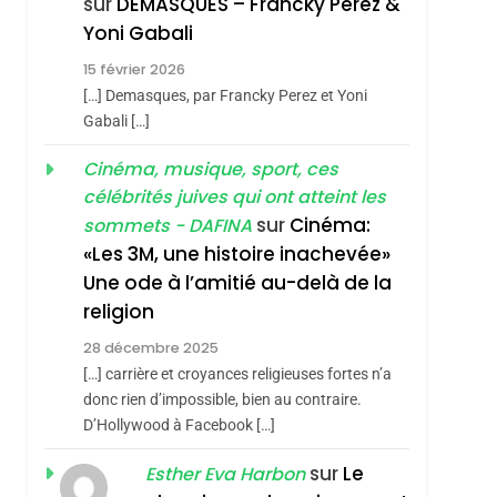
sur
DEMASQUES – Francky Perez &
3
Tout Sur La Nostalgie
Yoni Gabali
SOUVENIRS
15 février 2026
[…] Demasques, par Francky Perez et Yoni
4
Gabali […]
Accords D’Isaac:
L’alliance Pourrait
Cinéma, musique, sport, ces
S’étendre À 13 Pays
célébrités juives qui ont atteint les
ISRAÉL
JUDAISME
D’Amérique Latine
sur
Cinéma:
sommets - DAFINA
5
«Les 3M, une histoire inachevée»
2025, L’année La Plus
Une ode à l’amitié au-delà de la
Meurtrière Selon Le
religion
Rapport D’ADL
FRANCE
ISRAÉL
Contre
28 décembre 2025
6
[…] carrière et croyances religieuses fortes n’a
FIÈRE, DIGNE ET
L’antisémitisme
donc rien d’impossible, bien au contraire.
RÉSILIENTE :
D’Hollywood à Facebook […]
POURQUOI JE
ISRAÉL
JUDAISME
sur
Le
Esther Eva Harbon
REVENDIQUE MA
7