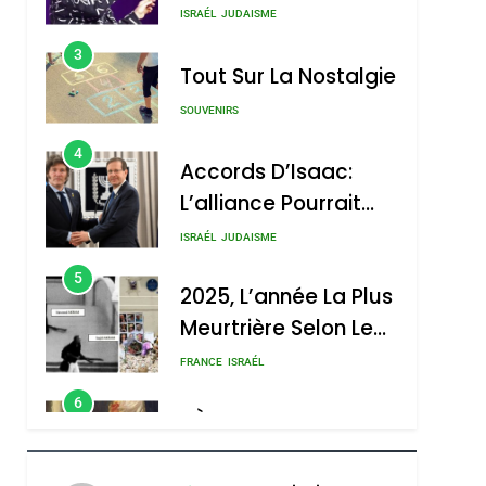
3
Tout Sur La Nostalgie
SOUVENIRS
4
Accords D’Isaac:
L’alliance Pourrait
S’étendre À 13 Pays
ISRAÉL
JUDAISME
D’Amérique Latine
5
2025, L’année La Plus
Meurtrière Selon Le
Rapport D’ADL
FRANCE
ISRAÉL
Contre
6
FIÈRE, DIGNE ET
L’antisémitisme
RÉSILIENTE :
POURQUOI JE
ISRAÉL
JUDAISME
REVENDIQUE MA
7