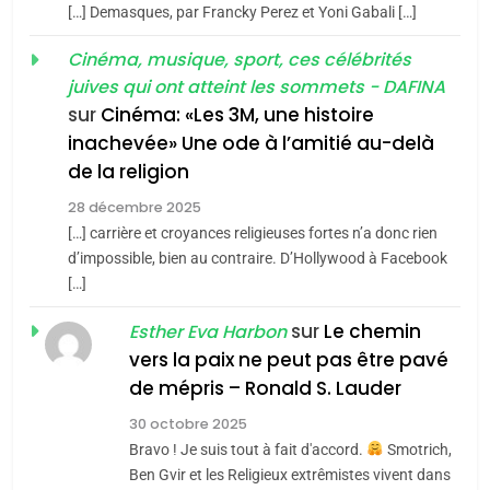
POURQUOI JE REVENDIQUE
3
[…] Demasques, par Francky Perez et Yoni Gabali […]
MA JUDAÏTE par Thérèse
Tout sur la Nostalgie
ISRAÉL
JUDAISME
Cinéma, musique, sport, ces célébrités
Zrihen-Dvir
SOUVENIRS
juives qui ont atteint les sommets - DAFINA
7
CE QUI NOUS MANQUE –
sur
Cinéma: «Les 3M, une histoire
inachevée» Une ode à l’amitié au-delà
Jacques Hadida
4
Accords d’Isaac:
de la religion
JUDAISME
l’alliance pourrait
28 décembre 2025
s’étendre à 13 pays
[…] carrière et croyances religieuses fortes n’a donc rien
8
ISRAÉL
JUDAISME
Maroc : Les amandes de
d’impossible, bien au contraire. D’Hollywood à Facebook
d’Amérique latine
[…]
Tafraout, le miel de Tadla
5
2025, l’année la plus
Azilal consacrés produits
sur
Le chemin
DAFINA
MAROC
Esther Eva Harbon
meurtrière selon le
du terroir
vers la paix ne peut pas être pavé
rapport d’ADL contre
1
de mépris – Ronald S. Lauder
FRANCE
ISRAÉL
Oeil ravageur – Vanessa De
l’antisémitisme
30 octobre 2025
Loya Stauber
6
Bravo ! Je suis tout à fait d'accord.
Smotrich,
FIÈRE, DIGNE ET RÉSILIENTE :
CINEMA
ISRAÉL
Ben Gvir et les Religieux extrêmistes vivent dans