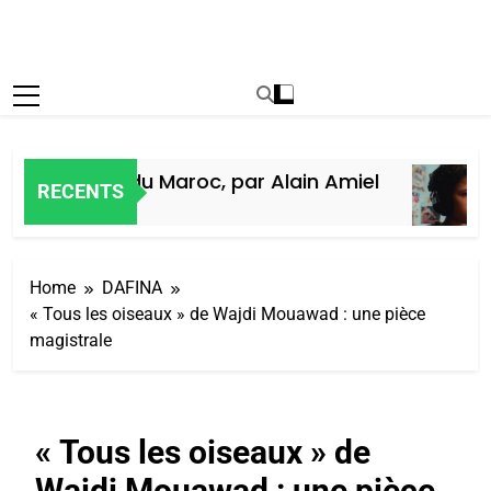
e des Juifs du Maroc, par Alain Amiel
RECENTS
o
Home
DAFINA
« Tous les oiseaux » de Wajdi Mouawad : une pièce
magistrale
« Tous les oiseaux » de
Wajdi Mouawad : une pièce