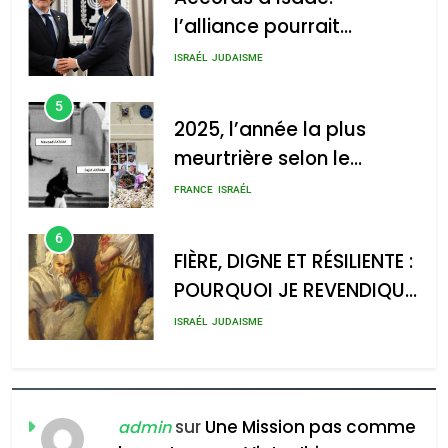
: Haim Zach /
l’alliance pourrait
GPO
s’étendre à 13 pays
ISRAÉL
JUDAISME
d’Amérique latine
5
2025, l’année la plus
meurtrière selon le
2025, l’année la plus
rapport d’ADL contre
meurtrière selon le rapport
FRANCE
ISRAÉL
l’antisémitisme
d’ADL contre
6
l’antisémitisme
FIÈRE, DIGNE ET RÉSILIENTE :
POURQUOI JE REVENDIQUE
admin
0
MA JUDAÏTE par Thérèse
ISRAÉL
JUDAISME
Zrihen-Dvir
7
CE QUI NOUS MANQUE –
Jacques Hadida
sur
Une Mission pas comme
admin