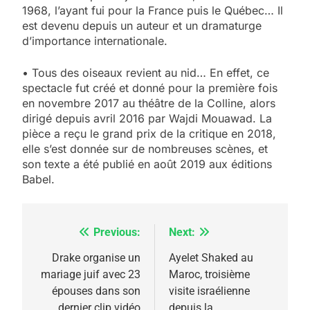
1968, l’ayant fui pour la France puis le Québec… Il
est devenu depuis un auteur et un dramaturge
d’importance internationale.
• Tous des oiseaux revient au nid… En effet, ce
spectacle fut créé et donné pour la première fois
en novembre 2017 au théâtre de la Colline, alors
dirigé depuis avril 2016 par Wajdi Mouawad. La
pièce a reçu le grand prix de la critique en 2018,
elle s’est donnée sur de nombreuses scènes, et
son texte a été publié en août 2019 aux éditions
Babel.
Previous:
Next:
Navigation
de
Drake organise un
Ayelet Shaked au
5
mariage juif avec 23
Maroc, troisième
l’article
2025, l’année la plus
épouses dans son
visite israélienne
meurtrière selon le
dernier clip vidéo
depuis la