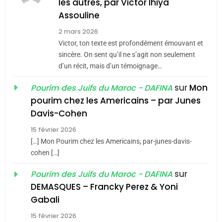
les autres, par Victor Ihiya
JUDAISME
Assouline
8
2 mars 2026
Maroc : Les amandes de
Victor, ton texte est profondément émouvant et
Tafraout, le miel de Tadla
sincère. On sent qu’il ne s’agit non seulement
Azilal consacrés produits
d’un récit, mais d’un témoignage…
DAFINA
MAROC
du terroir
sur
Mon
Pourim des Juifs du Maroc - DAFINA
1
pourim chez les Americains – par Junes
Oeil ravageur – Vanessa
Davis-Cohen
De Loya Stauber
15 février 2026
5
CINEMA
ISRAÉL
2025, l’année la plus
[…] Mon Pourim chez les Americains, par-junes-davis-
cohen […]
meurtrière selon le rapport
2
«Tu dis génocide, je dis
d’ADL contre
sur
Pourim des Juifs du Maroc - DAFINA
FRANCE
ISRAÉL
guerre»: La nouvelle
l’antisémitisme
DEMASQUES – Francky Perez & Yoni
chanson de Boy George
6
Gabali
ISRAÉL
JUDAISME
FIÈRE, DIGNE ET RÉSILIENTE :
15 février 2026